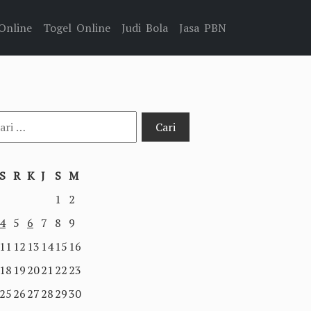
Online
Togel Online
Judi Bola
Jasa PBN
i
tuk:
S
R
K
J
S
M
1
2
4
5
6
7
8
9
11
12
13
14
15
16
18
19
20
21
22
23
25
26
27
28
29
30