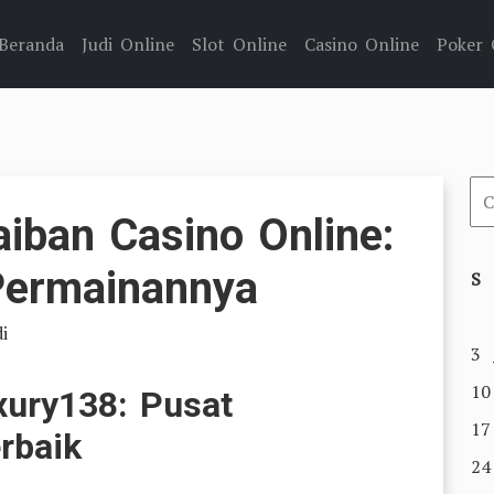
Beranda
Judi Online
Slot Online
Casino Online
Poker 
Car
aiban Casino Online:
un
Permainannya
S
i
3
10
ury138: Pusat
17
rbaik
24