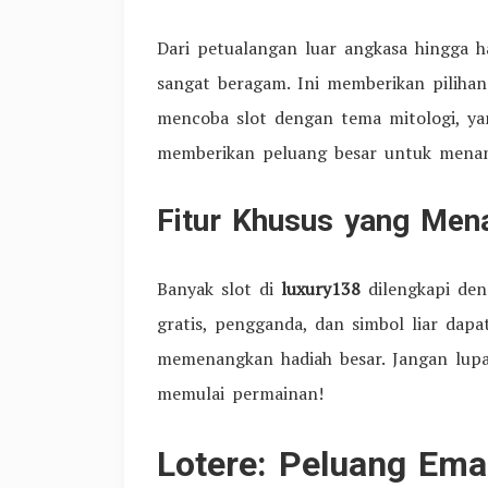
Dari petualangan luar angkasa hingga h
sangat beragam. Ini memberikan pilihan
mencoba slot dengan tema mitologi, ya
memberikan peluang besar untuk mena
Fitur Khusus yang Mena
Banyak slot di
luxury138
dilengkapi den
gratis, pengganda, dan simbol liar da
memenangkan hadiah besar. Jangan lup
memulai permainan!
Lotere: Peluang Ema