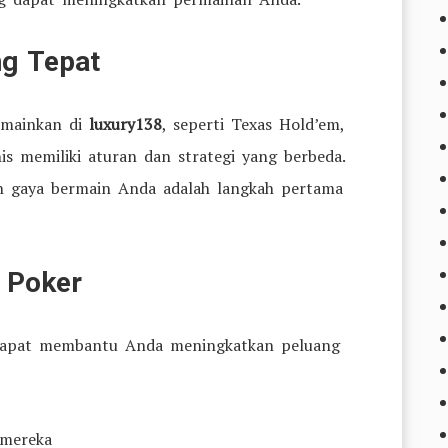
ng Tepat
 mainkan di
luxury138
, seperti Texas Hold’em,
is memiliki aturan dan strategi yang berbeda.
an gaya bermain Anda adalah langkah pertama
 Poker
g dapat membantu Anda meningkatkan peluang
 mereka