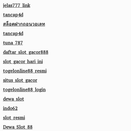
jelas777 link
tancap4d
สล็อตฝากถอนวอเลท
tancap4d
tuna 787
daftar slot gacor888
slot gacor hari ini
togelonline88 resmi
situs slot gacor
togelonline88 login
dewa slot
indo62
slot resmi
Dewa Slot 88