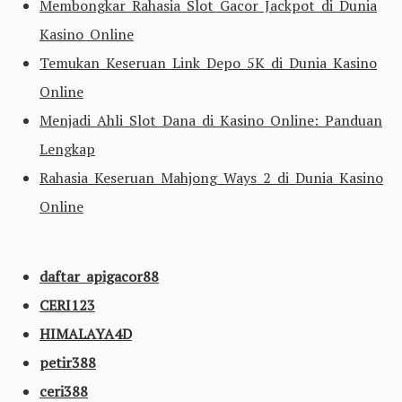
Membongkar Rahasia Slot Gacor Jackpot di Dunia
Kasino Online
Temukan Keseruan Link Depo 5K di Dunia Kasino
Online
Menjadi Ahli Slot Dana di Kasino Online: Panduan
Lengkap
Rahasia Keseruan Mahjong Ways 2 di Dunia Kasino
Online
daftar apigacor88
CERI123
HIMALAYA4D
petir388
ceri388