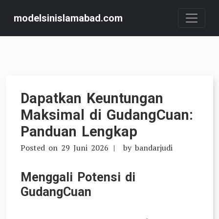
Skip
modelsinislamabad.com
to
content
Dapatkan Keuntungan
Maksimal di GudangCuan:
Panduan Lengkap
Posted on
29 Juni 2026
by
bandarjudi
Menggali Potensi di
GudangCuan