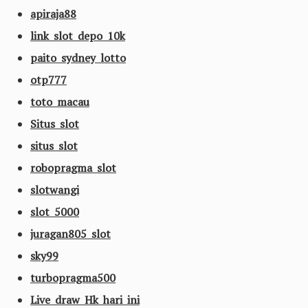
apiraja88
link slot depo 10k
paito sydney lotto
otp777
toto macau
Situs slot
situs slot
robopragma slot
slotwangi
slot 5000
juragan805 slot
sky99
turbopragma500
Live draw Hk hari ini