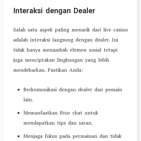
Interaksi dengan Dealer
Salah satu aspek paling menarik dari live casino
adalah interaksi langsung dengan dealer. Ini
tidak hanya menambah elemen sosial tetapi
juga menciptakan lingkungan yang lebih
mendebarkan. Pastikan Anda:
Berkomunikasi dengan dealer dan pemain
lain.
Memanfaatkan fitur chat untuk
mendapatkan tips dan saran.
Menjaga fokus pada permainan dan tidak