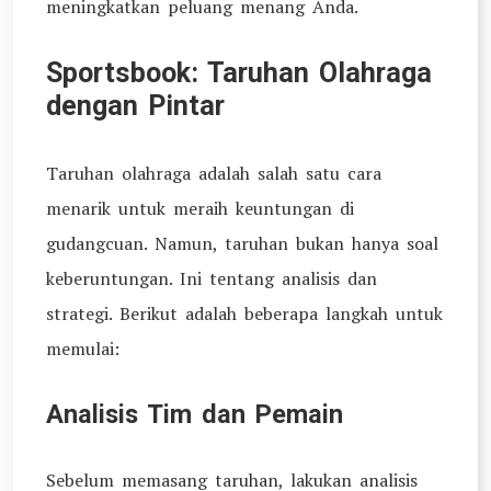
meningkatkan peluang menang Anda.
Sportsbook: Taruhan Olahraga
dengan Pintar
Taruhan olahraga adalah salah satu cara
menarik untuk meraih keuntungan di
gudangcuan. Namun, taruhan bukan hanya soal
keberuntungan. Ini tentang analisis dan
strategi. Berikut adalah beberapa langkah untuk
memulai:
Analisis Tim dan Pemain
Sebelum memasang taruhan, lakukan analisis