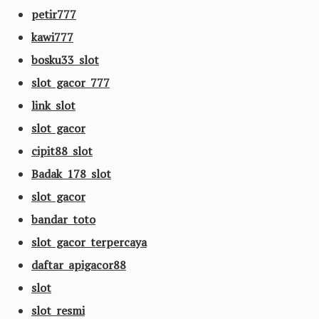
petir777
kawi777
bosku33 slot
slot gacor 777
link slot
slot gacor
cipit88 slot
Badak 178 slot
slot gacor
bandar toto
slot gacor terpercaya
daftar apigacor88
slot
slot resmi