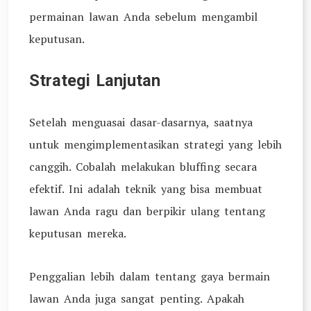
permainan lawan Anda sebelum mengambil
keputusan.
Strategi Lanjutan
Setelah menguasai dasar-dasarnya, saatnya
untuk mengimplementasikan strategi yang lebih
canggih. Cobalah melakukan bluffing secara
efektif. Ini adalah teknik yang bisa membuat
lawan Anda ragu dan berpikir ulang tentang
keputusan mereka.
Penggalian lebih dalam tentang gaya bermain
lawan Anda juga sangat penting. Apakah