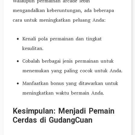
Walaupun permainan arcade lebih
mengandalkan keberuntungan, ada beberapa
cara untuk meningkatkan peluang Anda:
Kenali pola permainan dan tingkat
kesulitan.
Cobalah berbagai jenis permainan untuk
menemukan yang paling cocok untuk Anda.
Manfaatkan bonus yang ditawarkan untuk
meningkatkan waktu bermain Anda.
Kesimpulan: Menjadi Pemain
Cerdas di GudangCuan