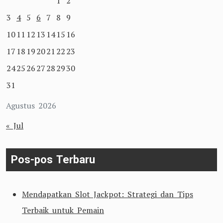
1
2
3
4
5
6
7
8
9
10
11
12
13
14
15
16
17
18
19
20
21
22
23
24
25
26
27
28
29
30
31
Agustus 2026
« Jul
Pos-pos Terbaru
Mendapatkan Slot Jackpot: Strategi dan Tips
Terbaik untuk Pemain