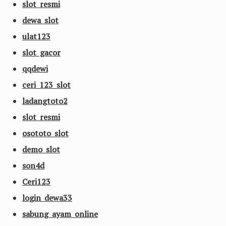
slot resmi
dewa slot
ulat123
slot gacor
qqdewi
ceri 123 slot
ladangtoto2
slot resmi
osototo slot
demo slot
son4d
Ceri123
login dewa33
sabung ayam online