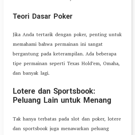
Teori Dasar Poker
Jika Anda tertarik dengan poker, penting untuk
memahami bahwa permainan ini sangat
bergantung pada keterampilan. Ada beberapa
tipe permainan seperti Texas Hold’em, Omaha,
dan banyak lagi.
Lotere dan Sportsbook:
Peluang Lain untuk Menang
Tak hanya terbatas pada slot dan poker, lotere
dan sportsbook juga menawarkan peluang