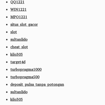
QQ1221
WIN1221
MPO1221
situs slot gacor
slot
sultanlido
cheat slot
kilo303
target4d
turbopragma1000
turbopragma500
deposit pulsa tanpa potongan
sultanlido
kilo303