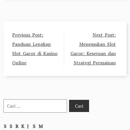
Navigasi
Previous Post:
Next Post:
pos
Panduan Lengkap
Menemukan Slot
Slot Gacor di Kasino
Gacor: Keseruan dan
Online
Strategi Permainan
Cari
untuk:
S
S
R
K
J
S
M