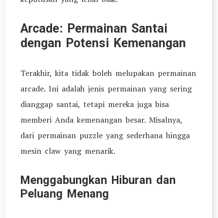
Arcade: Permainan Santai
dengan Potensi Kemenangan
Terakhir, kita tidak boleh melupakan permainan
arcade. Ini adalah jenis permainan yang sering
dianggap santai, tetapi mereka juga bisa
memberi Anda kemenangan besar. Misalnya,
dari permainan puzzle yang sederhana hingga
mesin claw yang menarik.
Menggabungkan Hiburan dan
Peluang Menang