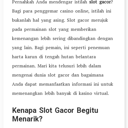
Pernahkah Anda mendengar istilah
slot gacor
?
Bagi para penggemar casino online, istilah ini
bukanlah hal yang asing. Slot gacor merujuk
pada permainan slot yang memberikan
kemenangan lebih sering dibandingkan dengan
yang lain. Bagi pemain, ini seperti penemuan
harta karun di tengah hutan belantara
permainan. Mari kita telusuri lebih dalam
mengenai dunia slot gacor dan bagaimana
Anda dapat memanfaatkan informasi ini untuk
memenangkan lebih banyak di kasino virtual.
Kenapa Slot Gacor Begitu
Menarik?