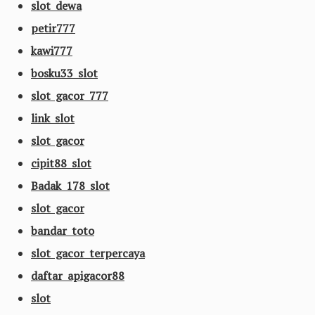
slot dewa
petir777
kawi777
bosku33 slot
slot gacor 777
link slot
slot gacor
cipit88 slot
Badak 178 slot
slot gacor
bandar toto
slot gacor terpercaya
daftar apigacor88
slot