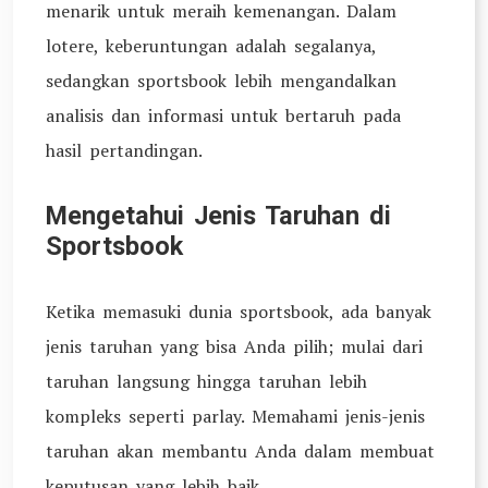
menarik untuk meraih kemenangan. Dalam
lotere, keberuntungan adalah segalanya,
sedangkan sportsbook lebih mengandalkan
analisis dan informasi untuk bertaruh pada
hasil pertandingan.
Mengetahui Jenis Taruhan di
Sportsbook
Ketika memasuki dunia sportsbook, ada banyak
jenis taruhan yang bisa Anda pilih; mulai dari
taruhan langsung hingga taruhan lebih
kompleks seperti parlay. Memahami jenis-jenis
taruhan akan membantu Anda dalam membuat
keputusan yang lebih baik.