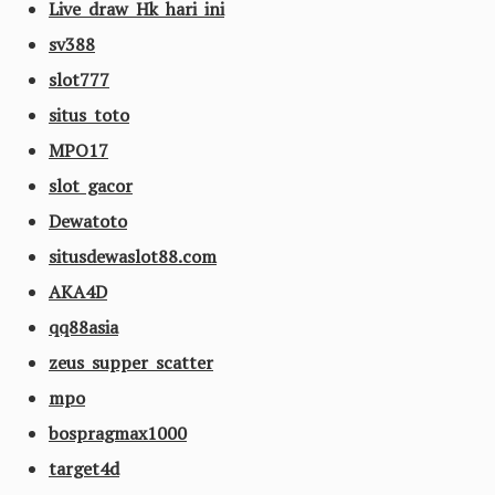
Live draw Hk hari ini
sv388
slot777
situs toto
MPO17
slot gacor
Dewatoto
situsdewaslot88.com
AKA4D
qq88asia
zeus supper scatter
mpo
bospragmax1000
target4d