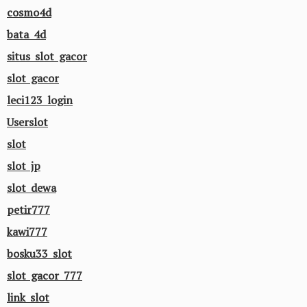
cosmo4d
bata 4d
situs slot gacor
slot gacor
leci123 login
Userslot
slot
slot jp
slot dewa
petir777
kawi777
bosku33 slot
slot gacor 777
link slot