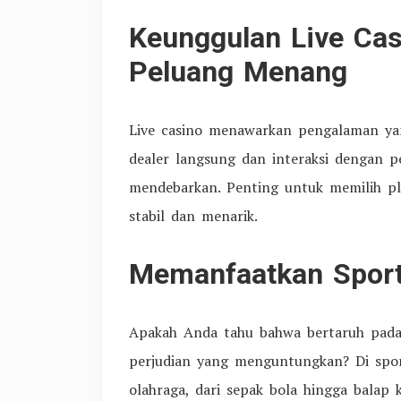
Keunggulan Live Ca
Peluang Menang
Live casino menawarkan pengalaman yan
dealer langsung dan interaksi dengan p
mendebarkan. Penting untuk memilih p
stabil dan menarik.
Memanfaatkan Sport
Apakah Anda tahu bahwa bertaruh pada o
perjudian yang menguntungkan? Di sport
olahraga, dari sepak bola hingga balap k