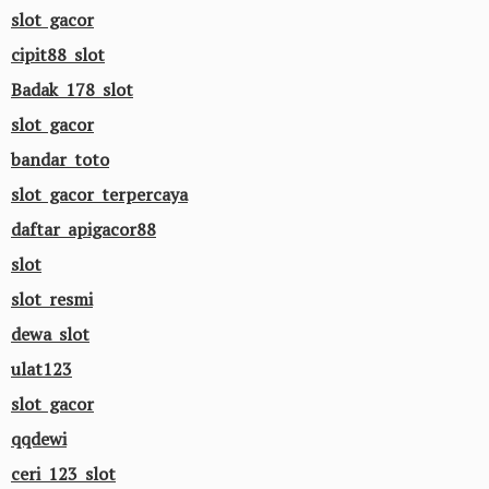
slot gacor
cipit88 slot
Badak 178 slot
slot gacor
bandar toto
slot gacor terpercaya
daftar apigacor88
slot
slot resmi
dewa slot
ulat123
slot gacor
qqdewi
ceri 123 slot