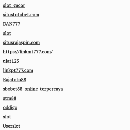
slot gacor
situstotobet.com
DAN777
slot
situsrajaspin.com
https://linkmt777.com/
ulat123
linkpt777.com
Rajatoto88
sbobet88 online terpercaya
stm88
oddigo
slot
Userslot