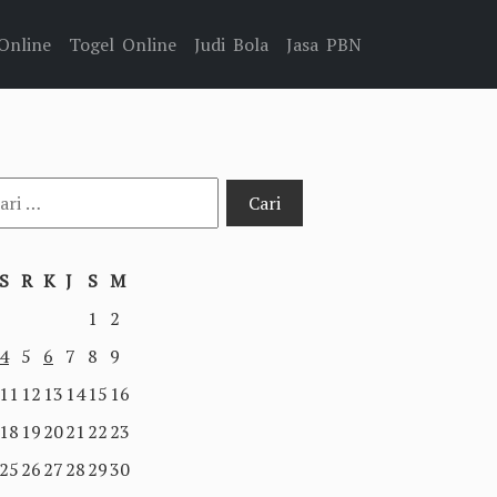
Online
Togel Online
Judi Bola
Jasa PBN
i
tuk:
S
R
K
J
S
M
1
2
4
5
6
7
8
9
11
12
13
14
15
16
18
19
20
21
22
23
25
26
27
28
29
30