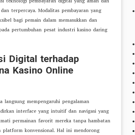
rasi teknologi pembayaran digital yang aman dan
at dan terpercaya. Modalitas pembayaran yang
eksibel bagi pemain dalam memasukkan dan
 pada pertumbuhan pesat industri kasino daring
 Digital terhadap
a Kasino Online
ara langsung mempengaruhi pengalaman
rkan interface yang intuitif dan navigasi yang
ikmati permainan favorit mereka tanpa hambatan
 platform konvensional. Hal ini mendorong