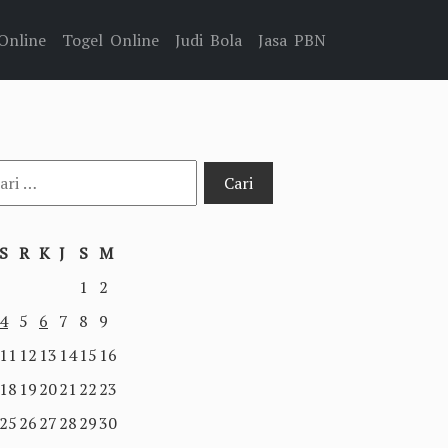
Online
Togel Online
Judi Bola
Jasa PBN
i
tuk:
S
R
K
J
S
M
1
2
4
5
6
7
8
9
11
12
13
14
15
16
18
19
20
21
22
23
25
26
27
28
29
30