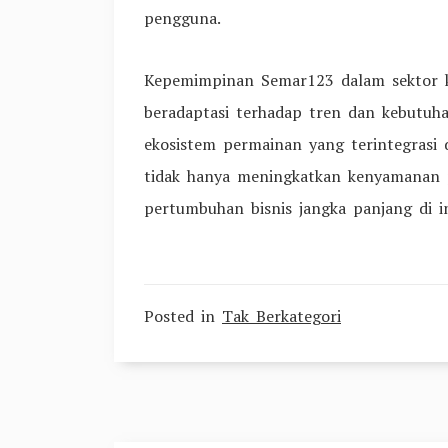
pengguna.
Kepemimpinan Semar123 dalam sektor 
beradaptasi terhadap tren dan kebutuh
ekosistem permainan yang terintegrasi 
tidak hanya meningkatkan kenyamanan 
pertumbuhan bisnis jangka panjang di i
Posted in
Tak Berkategori