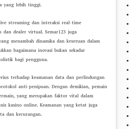
 yang lebih tinggi.
live streaming dan interaksi real-time
 dan dealer virtual. Semar123 juga
 yang menambah dinamika dan keseruan dalam
jukkan bagaimana inovasi bukan sekadar
olistik bagi pengguna.
erius terhadap keamanan data dan perlindungan
protokol anti-penipuan. Dengan demikian, pemain
rmain, yang merupakan faktor vital dalam
is kasino online. Keamanan yang ketat juga
ta dan kecurangan.