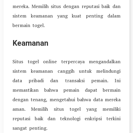
mereka. Memilih situs dengan reputasi baik dan
sistem keamanan yang kuat penting dalam
bermain togel.
Keamanan
Situs togel online terpercaya mengandalkan
sistem keamanan canggih untuk melindungi
data pribadi dan transaksi pemain. Ini
memastikan bahwa pemain dapat bermain
dengan tenang, mengetahui bahwa data mereka
aman. Memilih situs togel yang memiliki
reputasi baik dan teknologi enkripsi terkini
sangat penting.