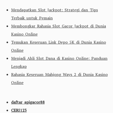
Mendapatkan Slot Jackpot: Strategi dan Tips
Terbaik untuk Pemain
Membongkar Rahasia Slot Gacor Jackpot di Dunia
Kasino Online
Temukan Keseruan Link Depo 5K di Dunia Kasino
Online
Menjadi Ahli Slot Dana di Kasino Online: Panduan
Lengkap
Rahasia Keseruan Mahjong Ways 2 di Dunia Kasino
Online
daftar apigacor88
CERI123