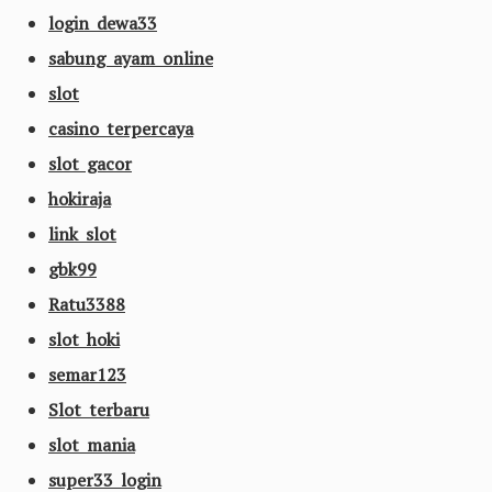
login dewa33
sabung ayam online
slot
casino terpercaya
slot gacor
hokiraja
link slot
gbk99
Ratu3388
slot hoki
semar123
Slot terbaru
slot mania
super33 login