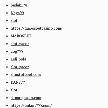
badak178
Naga99
slot
https://mabosbetcasino.com/
MABOSBET
slot gacor
cog777
judi bola
slot gacor
situstotobet.com
DAN777
slot
situsrajaspin.com
https://linkmt777.com/