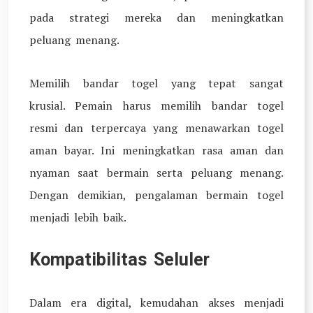
pada strategi mereka dan meningkatkan
peluang menang.
Memilih bandar togel yang tepat sangat
krusial. Pemain harus memilih bandar togel
resmi dan terpercaya yang menawarkan togel
aman bayar. Ini meningkatkan rasa aman dan
nyaman saat bermain serta peluang menang.
Dengan demikian, pengalaman bermain togel
menjadi lebih baik.
Kompatibilitas Seluler
Dalam era digital, kemudahan akses menjadi