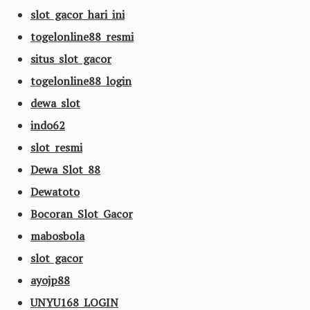
slot gacor hari ini
togelonline88 resmi
situs slot gacor
togelonline88 login
dewa slot
indo62
slot resmi
Dewa Slot 88
Dewatoto
Bocoran Slot Gacor
mabosbola
slot gacor
ayojp88
UNYU168 LOGIN