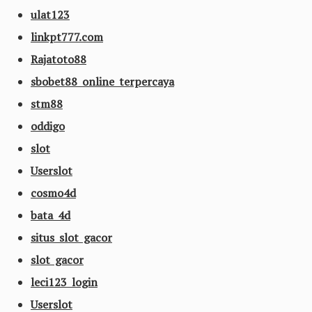
ulat123
linkpt777.com
Rajatoto88
sbobet88 online terpercaya
stm88
oddigo
slot
Userslot
cosmo4d
bata 4d
situs slot gacor
slot gacor
leci123 login
Userslot