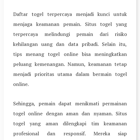
Daftar togel terpercaya menjadi kunci untuk
menjaga keamanan pemain. Situs togel yang
terpercaya melindungi pemain dari risiko
kehilangan uang dan data pribadi. Selain itu,
tips menang togel online bisa meningkatkan
peluang kemenangan. Namun, keamanan tetap
menjadi prioritas utama dalam bermain togel
online.
Sehingga, pemain dapat menikmati permainan
togel online dengan aman dan nyaman. Situs
togel yang aman dilengkapi tim keamanan
profesional dan responsif. Mereka siap