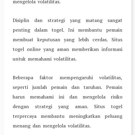
mengelola volatilitas.
Disiplin dan strategi yang matang sangat
penting dalam togel. Ini membantu pemain
membuat keputusan yang lebih cerdas. Situs
togel online yang aman memberikan informasi
untuk memahami volatilitas.
Beberapa faktor mempengaruhi volatilitas,
seperti jumlah pemain dan taruhan. Pemain
harus memahami ini dan mengelola risiko
dengan strategi yang aman. Situs togel
terpercaya membantu meningkatkan peluang
menang dan mengelola volatilitas.