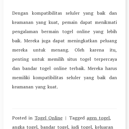
Dengan kompatibilitas seluler yang baik dan
keamanan yang kuat, pemain dapat menikmati
pengalaman bermain togel online yang lebih
baik. Mereka juga dapat meningkatkan peluang
mereka untuk menang. Oleh karena itu,
penting untuk memilih situs togel terpercaya
dan bandar togel online terbaik. Mereka harus
memiliki kompatibilitas seluler yang baik dan
keamanan yang kuat.
Posted in
Togel Online
Tagged
agen togel
,
angka togel
,
bandar togel
,
judi togel
,
keluaran