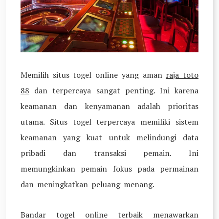
Memilih situs togel online yang aman
raja toto
88
dan terpercaya sangat penting. Ini karena
keamanan dan kenyamanan adalah prioritas
utama. Situs togel terpercaya memiliki sistem
keamanan yang kuat untuk melindungi data
pribadi dan transaksi pemain. Ini
memungkinkan pemain fokus pada permainan
dan meningkatkan peluang menang.
Bandar togel online terbaik menawarkan