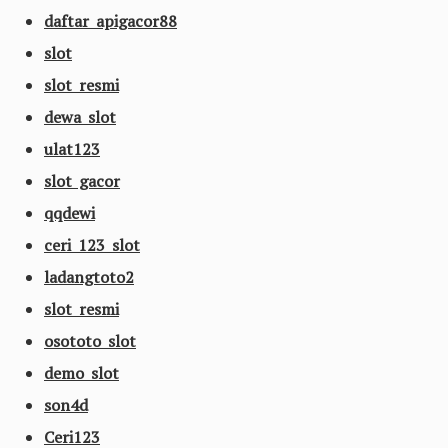
daftar apigacor88
slot
slot resmi
dewa slot
ulat123
slot gacor
qqdewi
ceri 123 slot
ladangtoto2
slot resmi
osototo slot
demo slot
son4d
Ceri123