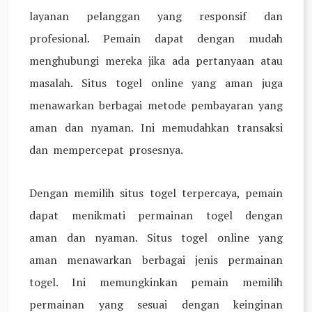
layanan pelanggan yang responsif dan
profesional. Pemain dapat dengan mudah
menghubungi mereka jika ada pertanyaan atau
masalah. Situs togel online yang aman juga
menawarkan berbagai metode pembayaran yang
aman dan nyaman. Ini memudahkan transaksi
dan mempercepat prosesnya.
Dengan memilih situs togel terpercaya, pemain
dapat menikmati permainan togel dengan
aman dan nyaman. Situs togel online yang
aman menawarkan berbagai jenis permainan
togel. Ini memungkinkan pemain memilih
permainan yang sesuai dengan keinginan