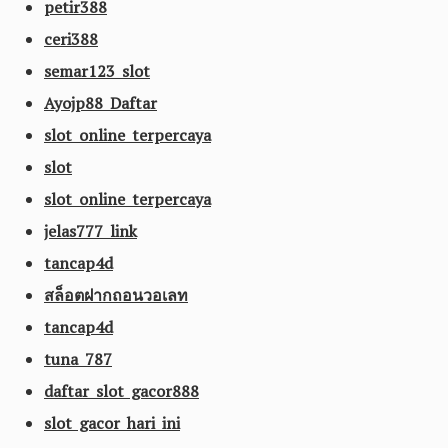
petir388
ceri388
semar123 slot
Ayojp88 Daftar
slot online terpercaya
slot
slot online terpercaya
jelas777 link
tancap4d
สล็อตฝากถอนวอเลท
tancap4d
tuna 787
daftar slot gacor888
slot gacor hari ini