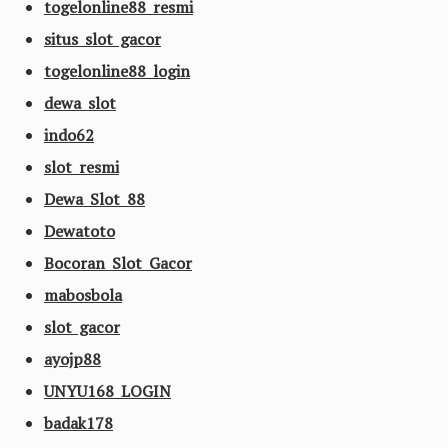
togelonline88 resmi
situs slot gacor
togelonline88 login
dewa slot
indo62
slot resmi
Dewa Slot 88
Dewatoto
Bocoran Slot Gacor
mabosbola
slot gacor
ayojp88
UNYU168 LOGIN
badak178