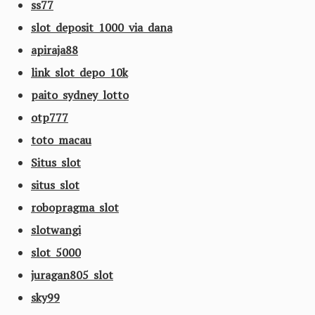
ss77
slot deposit 1000 via dana
apiraja88
link slot depo 10k
paito sydney lotto
otp777
toto macau
Situs slot
situs slot
robopragma slot
slotwangi
slot 5000
juragan805 slot
sky99