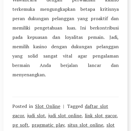
terkemuka mengungkapkan betapa kritisnya
peran dukungan pelanggan yang proaktif dan
memiliki pengetahuan luas. Ini berkontribusi
pada kepuasan dan loyalitas pemain. Jadi,
memilih kasino dengan dukungan pelanggan
yang solid sangat vital agar pengalaman
bermain Anda berjalan lancar dan
menyenangkan.
Posted in
Slot Online
Tagged
daftar slot
gacor
,
judi slot
,
judi slot online
,
link slot gacor
,
pg soft
,
pragmatic play
,
situs slot online
,
slot