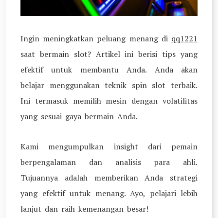
Ingin meningkatkan peluang menang di
qq1221
saat bermain slot? Artikel ini berisi tips yang
efektif untuk membantu Anda. Anda akan
belajar menggunakan teknik spin slot terbaik.
Ini termasuk memilih mesin dengan volatilitas
yang sesuai gaya bermain Anda.
Kami mengumpulkan insight dari pemain
berpengalaman dan analisis para ahli.
Tujuannya adalah memberikan Anda strategi
yang efektif untuk menang. Ayo, pelajari lebih
lanjut dan raih kemenangan besar!