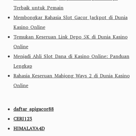
Terbaik untuk Pemain
Membongkar Rahasia Slot Gacor Jackpot di Dunia
Kasino Online
Temukan Keseruan Link Depo 5K di Dunia Kasino
Online
Menjadi Ahli Slot Dana di Kasino Online: Panduan
Lengkap
Rahasia Keseruan Mahjong Ways 2 di Dunia Kasino
Online
daftar apigacor88
CERI123
HIMALAYA4D