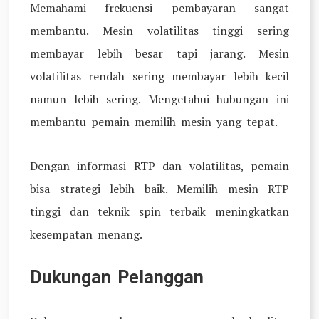
Memahami frekuensi pembayaran sangat
membantu. Mesin volatilitas tinggi sering
membayar lebih besar tapi jarang. Mesin
volatilitas rendah sering membayar lebih kecil
namun lebih sering. Mengetahui hubungan ini
membantu pemain memilih mesin yang tepat.
Dengan informasi RTP dan volatilitas, pemain
bisa strategi lebih baik. Memilih mesin RTP
tinggi dan teknik spin terbaik meningkatkan
kesempatan menang.
Dukungan Pelanggan