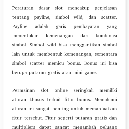
Peraturan dasar slot mencakup penjelasan
tentang payline, simbol wild, dan scatter.
Payline adalah garis pembayaran yang
menentukan kemenangan dari kombinasi
simbol. Simbol wild bisa menggantikan simbol
lain untuk membentuk kemenangan, sementara
simbol scatter memicu bonus. Bonus ini bisa
berupa putaran gratis atau mini game.
Permainan slot online seringkali memiliki
aturan khusus terkait fitur bonus. Memahami
aturan ini sangat penting untuk memanfaatkan
fitur tersebut. Fitur seperti putaran gratis dan
multipliers dapat sangat menambah peluang