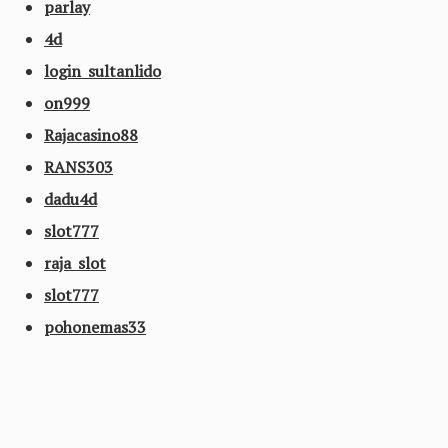
parlay
4d
login sultanlido
on999
Rajacasino88
RANS303
dadu4d
slot777
raja slot
slot777
pohonemas33