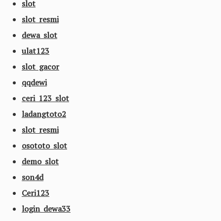
slot
slot resmi
dewa slot
ulat123
slot gacor
qqdewi
ceri 123 slot
ladangtoto2
slot resmi
osototo slot
demo slot
son4d
Ceri123
login dewa33