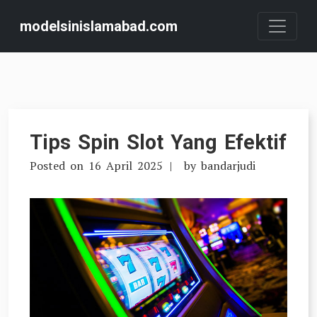
Skip
modelsinislamabad.com
to
content
Tips Spin Slot Yang Efektif
Posted on
16 April 2025
by
bandarjudi