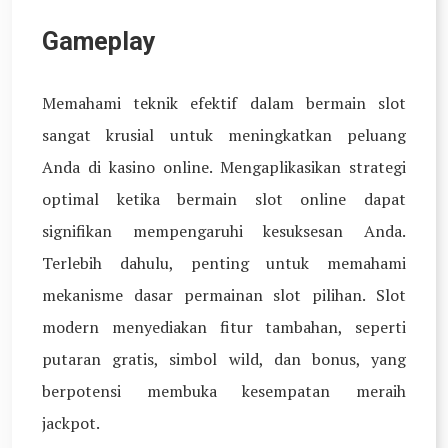
Gameplay
Memahami teknik efektif dalam bermain slot
sangat krusial untuk meningkatkan peluang
Anda di kasino online. Mengaplikasikan strategi
optimal ketika bermain slot online dapat
signifikan mempengaruhi kesuksesan Anda.
Terlebih dahulu, penting untuk memahami
mekanisme dasar permainan slot pilihan. Slot
modern menyediakan fitur tambahan, seperti
putaran gratis, simbol wild, dan bonus, yang
berpotensi membuka kesempatan meraih
jackpot.