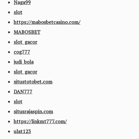
Naga99
slot
https://mabosbetcasino.com/
MABOSBET
slot gacor
cog777
judi bola
slot gacor
situstotobet.com
DAN777
slot
situsrajaspin.com
https://linkmt777.com/
ulat123