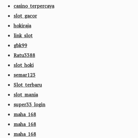
casino terpercaya
slot gacor
hokiraja
link slot
gbk99
Ratu3388
slot hoki
semar123
Slot terbaru
slot mania
super33 login
maha 168
maha 168
maha 168