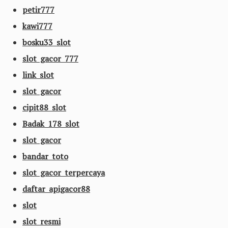
petir777
kawi777
bosku33 slot
slot gacor 777
link slot
slot gacor
cipit88 slot
Badak 178 slot
slot gacor
bandar toto
slot gacor terpercaya
daftar apigacor88
slot
slot resmi