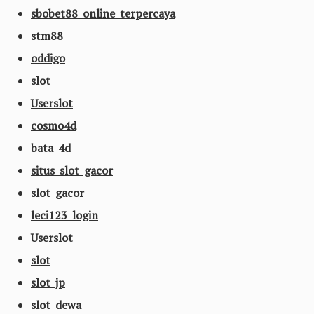
sbobet88 online terpercaya
stm88
oddigo
slot
Userslot
cosmo4d
bata 4d
situs slot gacor
slot gacor
leci123 login
Userslot
slot
slot jp
slot dewa