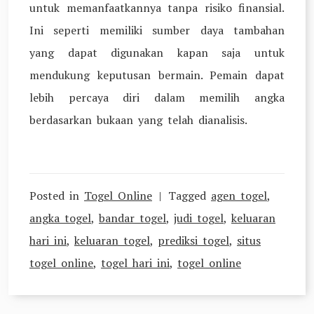
untuk memanfaatkannya tanpa risiko finansial.
Ini seperti memiliki sumber daya tambahan
yang dapat digunakan kapan saja untuk
mendukung keputusan bermain. Pemain dapat
lebih percaya diri dalam memilih angka
berdasarkan bukaan yang telah dianalisis.
Posted in
Togel Online
Tagged
agen togel
,
angka togel
,
bandar togel
,
judi togel
,
keluaran
hari ini
,
keluaran togel
,
prediksi togel
,
situs
togel online
,
togel hari ini
,
togel online