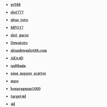
sv388
slot777
situs toto
MPO17
slot gacor
Dewatoto
situsdewaslot88.com
AKA4D
qq88asia
zeus supper scatter
mpo
bospragmax1000
target4d
4d