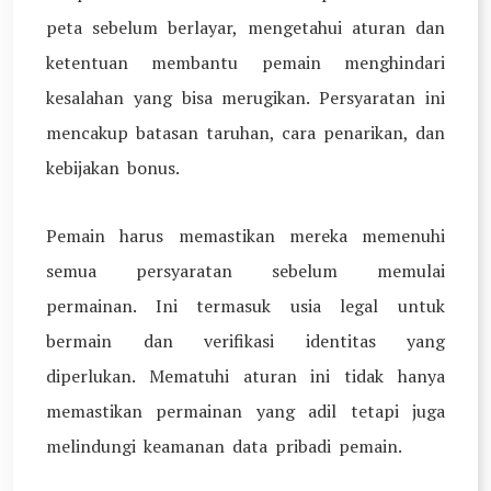
peta sebelum berlayar, mengetahui aturan dan
ketentuan membantu pemain menghindari
kesalahan yang bisa merugikan. Persyaratan ini
mencakup batasan taruhan, cara penarikan, dan
kebijakan bonus.
Pemain harus memastikan mereka memenuhi
semua persyaratan sebelum memulai
permainan. Ini termasuk usia legal untuk
bermain dan verifikasi identitas yang
diperlukan. Mematuhi aturan ini tidak hanya
memastikan permainan yang adil tetapi juga
melindungi keamanan data pribadi pemain.