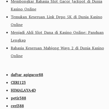
Membongkar Rahasia Slot Gacor Jackpot di Dunia
Kasino Online
Temukan Keseruan Link Depo 5K di Dunia Kasino
Online
Menjadi Ahli Slot Dana di Kasino Online: Panduan
Lengkap
Rahasia Keseruan Mahjong Ways 2 di Dunia Kasino
Online
daftar apigacor88
CERI123
HIMALAYA4D
petir388
ceri388