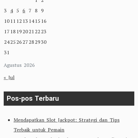
3
4
5
6
7
8
9
10
11
12
13
14
15
16
17
18
19
20
21
22
23
24
25
26
27
28
29
30
31
Agustus 2026
« Jul
Pos-pos Terbaru
Mendapatkan Slot Jackpot: Strategi dan Tips
Terbaik untuk Pemain