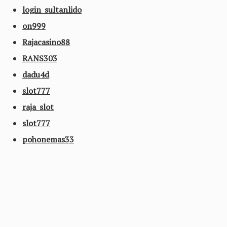
login sultanlido
on999
Rajacasino88
RANS303
dadu4d
slot777
raja slot
slot777
pohonemas33