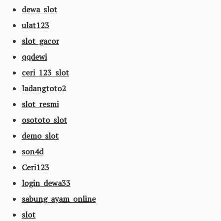
dewa slot
ulat123
slot gacor
qqdewi
ceri 123 slot
ladangtoto2
slot resmi
osototo slot
demo slot
son4d
Ceri123
login dewa33
sabung ayam online
slot