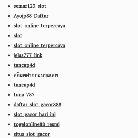
semar123 slot
Ayojp88 Daftar
slot online terpercaya
slot
slot online terpercaya
jelas777 link
tancap4d
สล็อตฝากถอนวอเลท
tancap4d
tuna 787
daftar slot gacor888
slot gacor hari ini
togelonline88 resmi
situs slot gacor