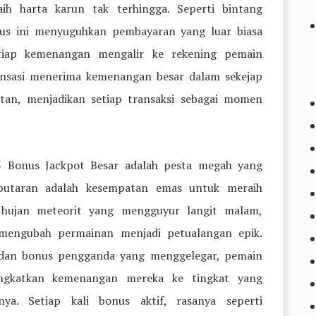
 harta karun tak terhingga. Seperti bintang
tus ini menyuguhkan pembayaran yang luar biasa
tiap kemenangan mengalir ke rekening pemain
ensasi menerima kemenangan besar dalam sekejap
tan, menjadikan setiap transaksi sebagai momen
5 Bonus Jackpot Besar adalah pesta megah yang
 putaran adalah kesempatan emas untuk meraih
i hujan meteorit yang mengguyur langit malam,
 mengubah permainan menjadi petualangan epik.
 dan bonus pengganda yang menggelegar, pemain
ingkatkan kemenangan mereka ke tingkat yang
a. Setiap kali bonus aktif, rasanya seperti