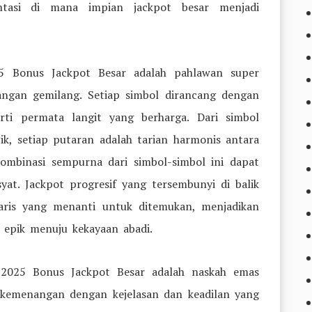
tasi di mana impian jackpot besar menjadi
25 Bonus Jackpot Besar adalah pahlawan super
an gemilang. Setiap simbol dirancang dengan
rti permata langit yang berharga. Dari simbol
ik, setiap putaran adalah tarian harmonis antara
ombinasi sempurna dari simbol-simbol ini dapat
t. Jackpot progresif yang tersembunyi di balik
daris yang menanti untuk ditemukan, menjadikan
n epik menuju kekayaan abadi.
 2025 Bonus Jackpot Besar adalah naskah emas
 kemenangan dengan kejelasan dan keadilan yang