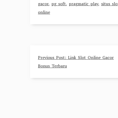
gacor
,
pg soft
,
pragmatic play
,
situs sl
online
Navigasi
Previous Post:
Link Slot Online Gacor
pos
Bonus Terbaru