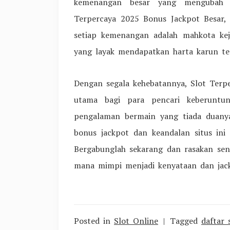
kemenangan besar yang mengubah 
Terpercaya 2025 Bonus Jackpot Besar, 
setiap kemenangan adalah mahkota kej
yang layak mendapatkan harta karun ter
Dengan segala kehebatannya, Slot Terpe
utama bagi para pencari keberunt
pengalaman bermain yang tiada duany
bonus jackpot dan keandalan situs i
Bergabunglah sekarang dan rasakan send
mana mimpi menjadi kenyataan dan jack
Posted in
Slot Online
Tagged
daftar 