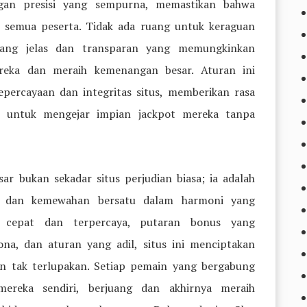
ngan presisi yang sempurna, memastikan bahwa
i semua peserta. Tidak ada ruang untuk keraguan
yang jelas dan transparan yang memungkinkan
reka dan meraih kemenangan besar. Aturan ini
percayaan dan integritas situs, memberikan rasa
 untuk mengejar impian jackpot mereka tanpa
r bukan sekadar situs perjudian biasa; ia adalah
 dan kemewahan bersatu dalam harmoni yang
cepat dan terpercaya, putaran bonus yang
a, dan aturan yang adil, situs ini menciptakan
n tak terlupakan. Setiap pemain yang bergabung
ereka sendiri, berjuang dan akhirnya meraih