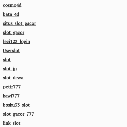
cosmo4d
bata 4d
situs slot gacor
slot gacor
leci123 login
Userslot
slot
slot jp
slot dewa
petir777
kawi777
bosku33 slot
slot gacor 777
link slot