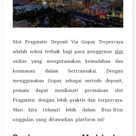
Slot Pragmatic Deposit Via Gopay Terpercaya
adalah solusi terbaik bagi para penggemar
slot
online yang mengutamakan kemudahan dan
keamanan dalam bertransaksi. Dengan
menggunakan Gopay sebagai metode deposit,
pemain dapat menikmati permainan slot
Pragmatic dengan lebih praktis dan terpercaya.
Mari kita telusuri lebih dalam fitur-fitur
unggulan yang ditawarkan platform ini!