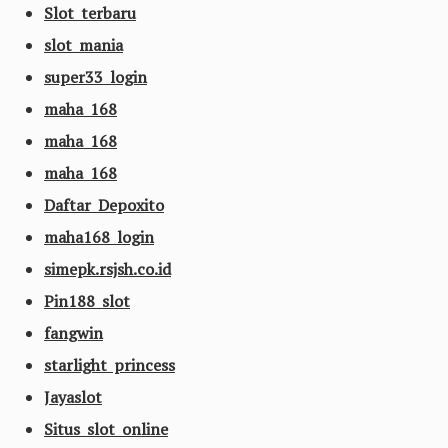
Slot terbaru
slot mania
super33 login
maha 168
maha 168
maha 168
Daftar Depoxito
maha168 login
simepk.rsjsh.co.id
Pin188 slot
fangwin
starlight princess
Jayaslot
Situs slot online