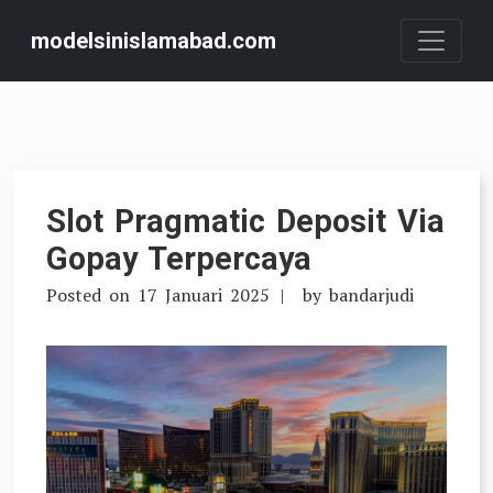
Skip
modelsinislamabad.com
to
content
Slot Pragmatic Deposit Via
Gopay Terpercaya
Posted on
17 Januari 2025
by
bandarjudi