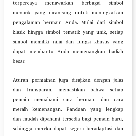
terpercaya menawarkan berbagai simbol
menarik yang dirancang untuk meningkatkan
pengalaman bermain Anda. Mulai dari simbol
klasik hingga simbol tematik yang unik, setiap
simbol memiliki nilai dan fungsi khusus yang
dapat membantu Anda memenangkan hadiah
besar.
Aturan permainan juga disajikan dengan jelas
dan transparan, memastikan bahwa setiap
pemain memahami cara bermain dan cara
meraih kemenangan. Panduan yang lengkap
dan mudah dipahami tersedia bagi pemain baru,
sehingga mereka dapat segera beradaptasi dan