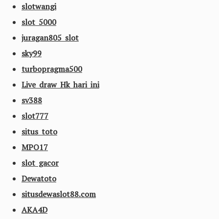
slotwangi
slot 5000
juragan805 slot
sky99
turbopragma500
Live draw Hk hari ini
sv388
slot777
situs toto
MPO17
slot gacor
Dewatoto
situsdewaslot88.com
AKA4D