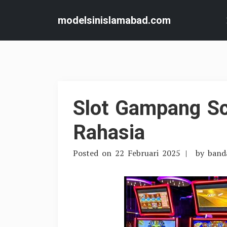
Skip
modelsinislamabad.com
to
content
Slot Gampang Sc
Rahasia
Posted on
22 Februari 2025
by
band