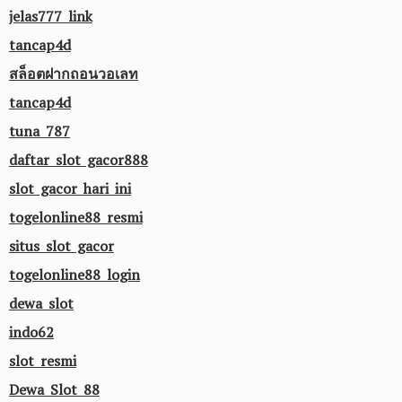
jelas777 link
tancap4d
สล็อตฝากถอนวอเลท
tancap4d
tuna 787
daftar slot gacor888
slot gacor hari ini
togelonline88 resmi
situs slot gacor
togelonline88 login
dewa slot
indo62
slot resmi
Dewa Slot 88