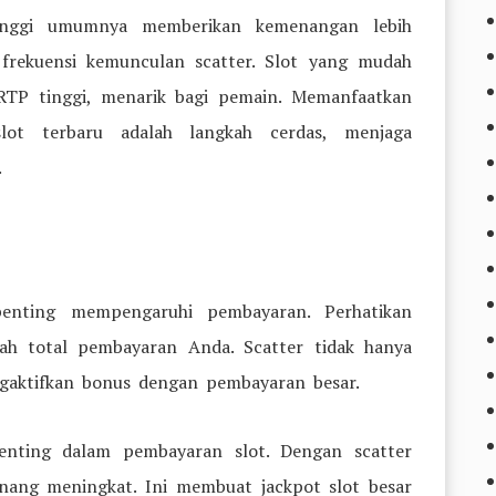
inggi umumnya memberikan kemenangan lebih
 frekuensi kemunculan scatter. Slot yang mudah
 RTP tinggi, menarik bagi pemain. Memanfaatkan
lot terbaru adalah langkah cerdas, menjaga
.
penting mempengaruhi pembayaran. Perhatikan
ah total pembayaran Anda. Scatter tidak hanya
ngaktifkan bonus dengan pembayaran besar.
enting dalam pembayaran slot. Dengan scatter
nang meningkat. Ini membuat jackpot slot besar