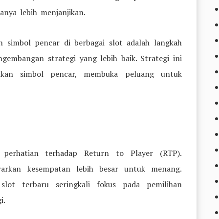
anya lebih menjanjikan.
 simbol pencar di berbagai slot adalah langkah
gembangan strategi yang lebih baik. Strategi ini
tkan simbol pencar, membuka peluang untuk
perhatian terhadap Return to Player (RTP).
arkan kesempatan lebih besar untuk menang.
slot terbaru seringkali fokus pada pemilihan
i.