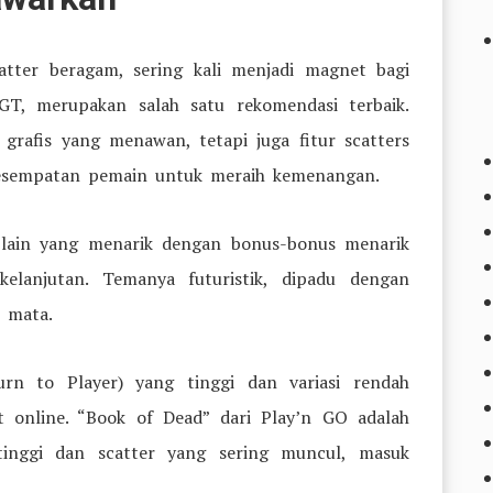
atter beragam, sering kali menjadi magnet bagi
GT, merupakan salah satu rekomendasi terbaik.
grafis yang menawan, tetapi juga fitur scatters
 kesempatan pemain untuk meraih kemenangan.
n lain yang menarik dengan bonus-bonus menarik
elanjutan. Temanya futuristik, dipadu dengan
 mata.
n to Player) yang tinggi dan variasi rendah
 online. “Book of Dead” dari Play’n GO adalah
tinggi dan scatter yang sering muncul, masuk