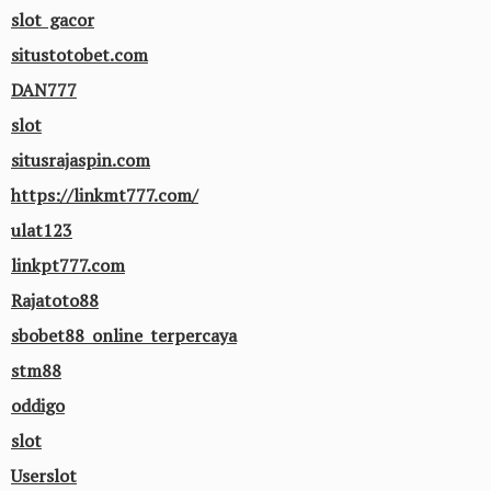
slot gacor
situstotobet.com
DAN777
slot
situsrajaspin.com
https://linkmt777.com/
ulat123
linkpt777.com
Rajatoto88
sbobet88 online terpercaya
stm88
oddigo
slot
Userslot