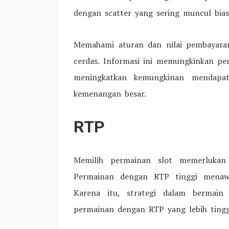
dengan scatter yang sering muncul bias
Memahami aturan dan nilai pembayaran
cerdas. Informasi ini memungkinkan pen
meningkatkan kemungkinan mendapa
kemenangan besar.
RTP
Memilih permainan slot memerlukan 
Permainan dengan RTP tinggi menaw
Karena itu, strategi dalam bermain 
permainan dengan RTP yang lebih tingg