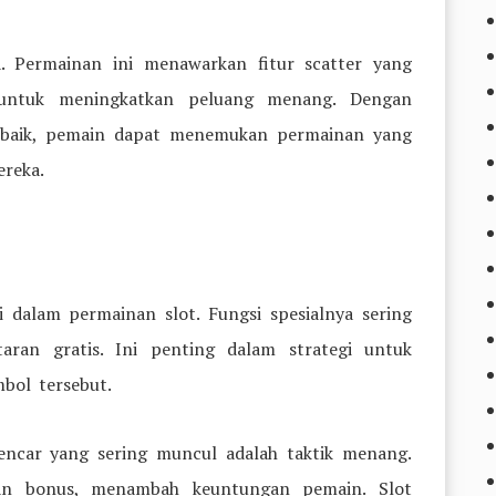
a. Permainan ini menawarkan fitur scatter yang
 untuk meningkatkan peluang menang. Dengan
terbaik, pemain dapat menemukan permainan yang
ereka.
dalam permainan slot. Fungsi spesialnya sering
aran gratis. Ini penting dalam strategi untuk
bol tersebut.
ncar yang sering muncul adalah taktik menang.
ran bonus, menambah keuntungan pemain. Slot