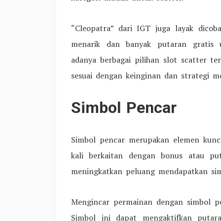
“Cleopatra” dari IGT juga layak dicob
menarik dan banyak putaran gratis
adanya berbagai pilihan slot scatter 
sesuai dengan keinginan dan strategi m
Simbol Pencar
Simbol pencar merupakan elemen kunci 
kali berkaitan dengan bonus atau put
meningkatkan peluang mendapatkan sim
Mengincar permainan dengan simbol pe
Simbol ini dapat mengaktifkan puta