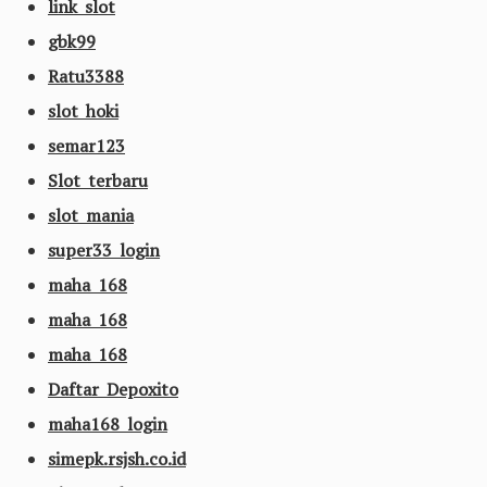
link slot
gbk99
Ratu3388
slot hoki
semar123
Slot terbaru
slot mania
super33 login
maha 168
maha 168
maha 168
Daftar Depoxito
maha168 login
simepk.rsjsh.co.id