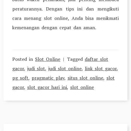
peraturannya. Dengan tips ini dan mengikuti
cara menang slot online, Anda bisa menikmati
kemenangan dengan cepat dan aman.
Posted in
Slot Online
Tagged
daftar slot
gacor
,
judi slot
,
judi slot online
,
link slot gacor
,
pg soft
,
pragmatic play
,
situs slot online
,
slot
gacor
,
slot gacor hari ini
,
slot online