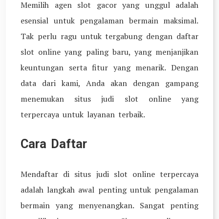
Memilih agen slot gacor yang unggul adalah
esensial untuk pengalaman bermain maksimal.
Tak perlu ragu untuk tergabung dengan daftar
slot online yang paling baru, yang menjanjikan
keuntungan serta fitur yang menarik. Dengan
data dari kami, Anda akan dengan gampang
menemukan situs judi slot online yang
terpercaya untuk layanan terbaik.
Cara Daftar
Mendaftar di situs judi slot online terpercaya
adalah langkah awal penting untuk pengalaman
bermain yang menyenangkan. Sangat penting