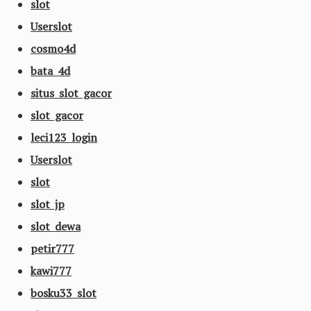
slot
Userslot
cosmo4d
bata 4d
situs slot gacor
slot gacor
leci123 login
Userslot
slot
slot jp
slot dewa
petir777
kawi777
bosku33 slot