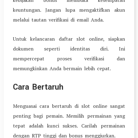
keuntungan. Jangan lupa mengaktifkan akun
melalui tautan verifikasi di email Anda.
Untuk kelancaran daftar slot online, siapkan
dokumen seperti identitas diri. Ini
mempercepat proses verifikasi dan
memungkinkan Anda bermain lebih cepat.
Cara Bertaruh
Menguasai cara bertaruh di slot online sangat
penting bagi pemain. Memilih permainan yang
tepat adalah kunci sukses. Carilah permainan
dengan RTP tinggi dan bonus menggiurkan.