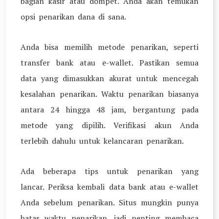
bagian kasir atau dompet. Anda akan temukan
opsi penarikan dana di sana.
Anda bisa memilih metode penarikan, seperti
transfer bank atau e-wallet. Pastikan semua
data yang dimasukkan akurat untuk mencegah
kesalahan penarikan. Waktu penarikan biasanya
antara 24 hingga 48 jam, bergantung pada
metode yang dipilih. Verifikasi akun Anda
terlebih dahulu untuk kelancaran penarikan.
Ada beberapa tips untuk penarikan yang
lancar. Periksa kembali data bank atau e-wallet
Anda sebelum penarikan. Situs mungkin punya
batas waktu penarikan, jadi penting membaca