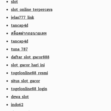
slot
slot online terpercaya
jelas777 link
tancap4d
สล็อตฝากถอนวอเลท
tancap4d
tuna 787
daftar slot gacor888
slot gacor hari ini
togelonline88 resmi
situs slot gacor
togelonline88 login
dewa slot
indo62