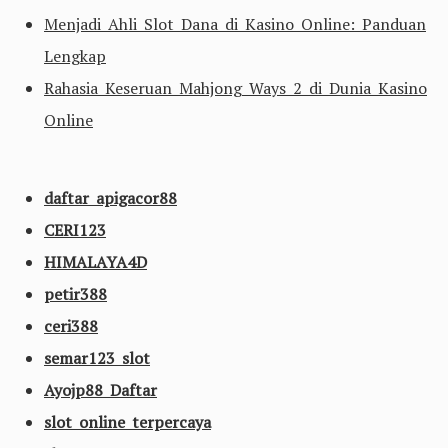
Menjadi Ahli Slot Dana di Kasino Online: Panduan
Lengkap
Rahasia Keseruan Mahjong Ways 2 di Dunia Kasino
Online
daftar apigacor88
CERI123
HIMALAYA4D
petir388
ceri388
semar123 slot
Ayojp88 Daftar
slot online terpercaya