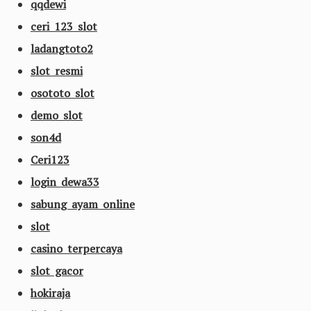
qqdewi
ceri 123 slot
ladangtoto2
slot resmi
osototo slot
demo slot
son4d
Ceri123
login dewa33
sabung ayam online
slot
casino terpercaya
slot gacor
hokiraja