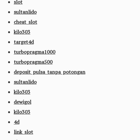
slot
sultanlido
cheat slot
kilo303
target4d
turbopragma1000
turbopragma500
deposit pulsa tanpa potongan
sultanlido
kilo303
dewigol
kilo303
4d
link slot