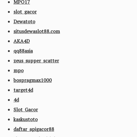
MPO17
slot gacor
Dewatoto
situsdewaslot88.com
AKA4D
qq88asia
zeus supper scatter
mpo
bospragmax1000
target4d
4d
Slot Gacor
kaskustoto
daftar apigacor88