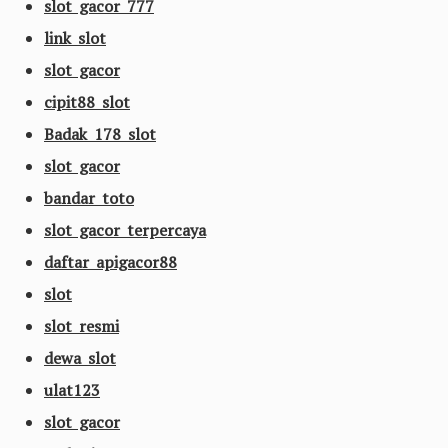
slot gacor 777
link slot
slot gacor
cipit88 slot
Badak 178 slot
slot gacor
bandar toto
slot gacor terpercaya
daftar apigacor88
slot
slot resmi
dewa slot
ulat123
slot gacor