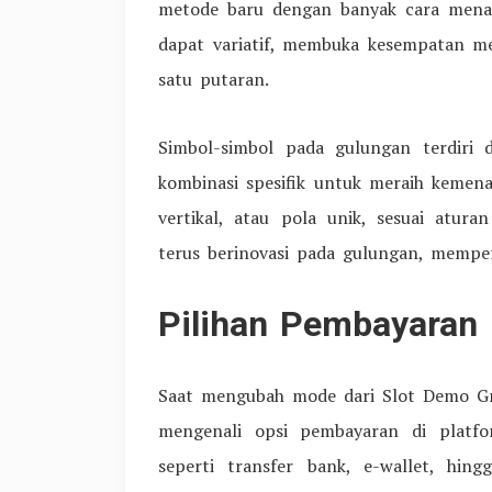
metode baru dengan banyak cara menan
dapat variatif, membuka kesempatan me
satu putaran.
Simbol-simbol pada gulungan terdiri 
kombinasi spesifik untuk meraih kemena
vertikal, atau pola unik, sesuai atur
terus berinovasi pada gulungan, mempe
Pilihan Pembayaran
Saat mengubah mode dari Slot Demo Grat
mengenali opsi pembayaran di platfo
seperti transfer bank, e-wallet, hin