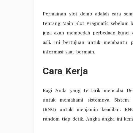
Permainan slot demo adalah cara sem
tentang Main Slot Pragmatic sebelum b
juga akan membedah perbedaan kunci 
asli. Ini bertujuan untuk membantu 
informasi saat bermain.
Cara Kerja
Bagi Anda yang tertarik mencoba Dem
untuk memahami sistemnya. Sistem
(RNG) untuk menjamin keadilan. RNG
random tiap detik. Angka-angka ini kem