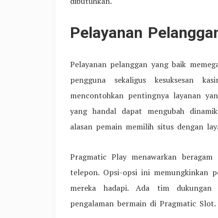
dibutuhkan.
Pelayanan Pelangga
Pelayanan pelanggan yang baik memeg
pengguna sekaligus kesuksesan kas
mencontohkan pentingnya layanan yang
yang handal dapat mengubah dinamika
alasan pemain memilih situs dengan lay
Pragmatic Play menawarkan beragam o
telepon. Opsi-opsi ini memungkinkan 
mereka hadapi. Ada tim dukungan 
pengalaman bermain di Pragmatic Slot.