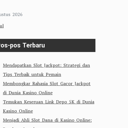
ustus 2026
ul
os-pos Terbaru
Mendapatkan Slot Jackpot: Strategi dan
Tips Terbaik untuk Pemain
Membongkar Rahasia Slot Gacor Jackpot
di Dunia Kasino Online
Temukan Keseruan Link Depo 5K di Dunia
Kasino Online
Menjadi Ahli Slot Dana di Kasino Online: