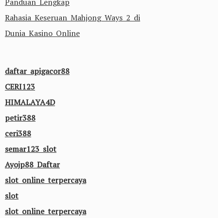
Panduan Lengkap
Rahasia Keseruan Mahjong Ways 2 di
Dunia Kasino Online
daftar apigacor88
CERI123
HIMALAYA4D
petir388
ceri388
semar123 slot
Ayojp88 Daftar
slot online terpercaya
slot
slot online terpercaya