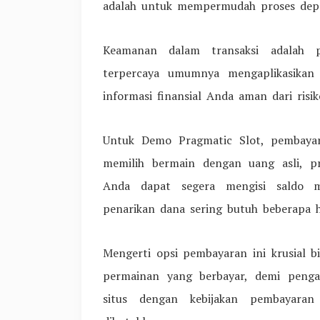
adalah untuk mempermudah proses depos
Keamanan dalam transaksi adalah pr
terpercaya umumnya mengaplikasikan 
informasi finansial Anda aman dari risi
Untuk Demo Pragmatic Slot, pembayara
memilih bermain dengan uang asli, pro
Anda dapat segera mengisi saldo m
penarikan dana sering butuh beberapa h
Mengerti opsi pembayaran ini krusial b
permainan yang berbayar, demi penga
situs dengan kebijakan pembayara