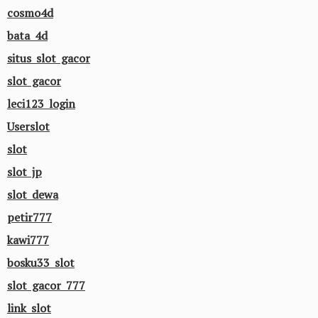
cosmo4d
bata 4d
situs slot gacor
slot gacor
leci123 login
Userslot
slot
slot jp
slot dewa
petir777
kawi777
bosku33 slot
slot gacor 777
link slot