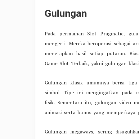
Gulungan
Pada permainan Slot Pragmatic, gul
mengerti. Mereka beroperasi sebagai a
menetapkan hasil setiap putaran. Bi
Game Slot Terbaik, yakni gulungan klasi
Gulungan klasik umumnya berisi tiga
simbol. Tipe ini mengingatkan pada m
fisik. Sementara itu, gulungan video m
animasi serta bonus yang memperkaya 
Gulungan megaways, sering disuguhk