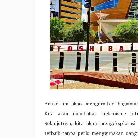
Artikel ini akan menguraikan bagai
Kita akan membahas mekanisme inti
Selanjutnya, kita akan mengeksplora
terbaik tanpa perlu menggunakan uang a