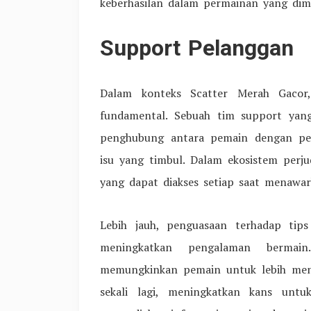
keberhasilan dalam permainan yang dim
Support Pelanggan
Dalam konteks Scatter Merah Gacor, 
fundamental. Sebuah tim support yang
penghubung antara pemain dengan pe
isu yang timbul. Dalam ekosistem perju
yang dapat diakses setiap saat menawa
Lebih jauh, penguasaan terhadap tip
meningkatkan pengalaman bermai
memungkinkan pemain untuk lebih menge
sekali lagi, meningkatkan kans unt