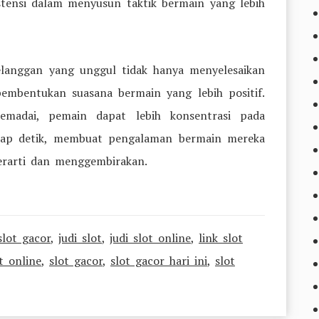
stensi dalam menyusun taktik bermain yang lebih
pelanggan yang unggul tidak hanya menyelesaikan
pembentukan suasana bermain yang lebih positif.
adai, pemain dapat lebih konsentrasi pada
tiap detik, membuat pengalaman bermain mereka
erarti dan menggembirakan.
slot gacor
,
judi slot
,
judi slot online
,
link slot
ot online
,
slot gacor
,
slot gacor hari ini
,
slot