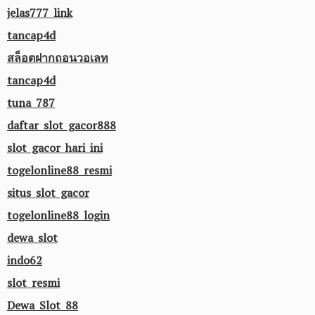
jelas777 link
tancap4d
สล็อตฝากถอนวอเลท
tancap4d
tuna 787
daftar slot gacor888
slot gacor hari ini
togelonline88 resmi
situs slot gacor
togelonline88 login
dewa slot
indo62
slot resmi
Dewa Slot 88