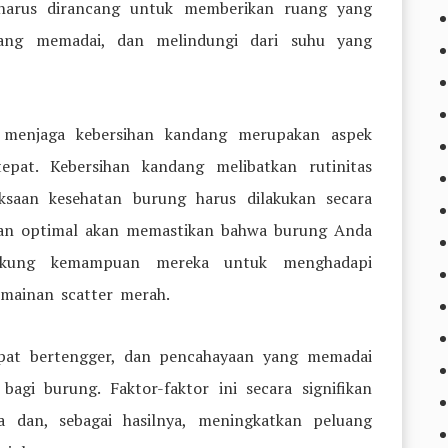
harus dirancang untuk memberikan ruang yang
yang memadai, dan melindungi dari suhu yang
n menjaga kebersihan kandang merupakan aspek
epat. Kebersihan kandang melibatkan rutinitas
ksaan kesehatan burung harus dilakukan secara
ngan optimal akan memastikan bahwa burung Anda
dukung kemampuan mereka untuk menghadapi
rmainan scatter merah.
pat bertengger, dan pencahayaan yang memadai
gi burung. Faktor-faktor ini secara signifikan
a dan, sebagai hasilnya, meningkatkan peluang