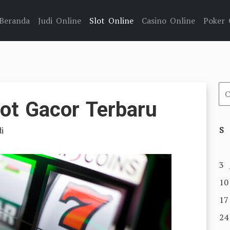
Beranda
Judi Online
Slot Online
Casino Online
Poker 
Car
lot Gacor Terbaru
un
S
i
3
10
17
24