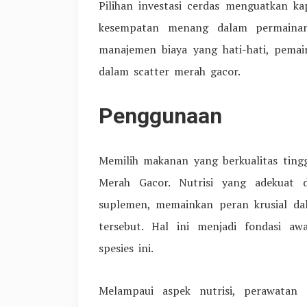
Pilihan investasi cerdas menguatkan k
kesempatan menang dalam permainan. 
manajemen biaya yang hati-hati, pema
dalam scatter merah gacor.
Penggunaan
Memilih makanan yang berkualitas ting
Merah Gacor. Nutrisi yang adekuat da
suplemen, memainkan peran krusial da
tersebut. Hal ini menjadi fondasi a
spesies ini.
Melampaui aspek nutrisi, perawatan 