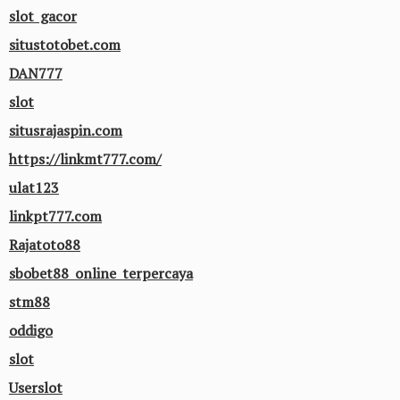
slot gacor
situstotobet.com
DAN777
slot
situsrajaspin.com
https://linkmt777.com/
ulat123
linkpt777.com
Rajatoto88
sbobet88 online terpercaya
stm88
oddigo
slot
Userslot