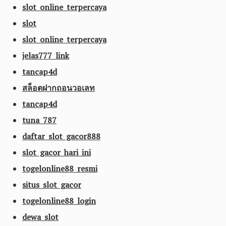
slot online terpercaya
slot
slot online terpercaya
jelas777 link
tancap4d
สล็อตฝากถอนวอเลท
tancap4d
tuna 787
daftar slot gacor888
slot gacor hari ini
togelonline88 resmi
situs slot gacor
togelonline88 login
dewa slot