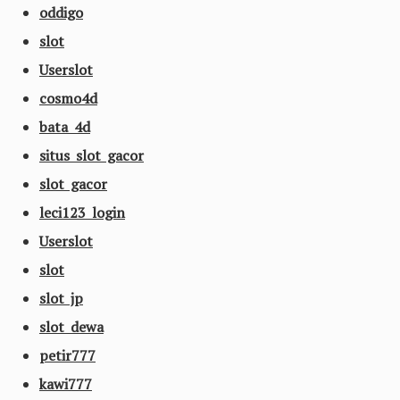
oddigo
slot
Userslot
cosmo4d
bata 4d
situs slot gacor
slot gacor
leci123 login
Userslot
slot
slot jp
slot dewa
petir777
kawi777