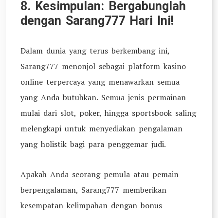
8. Kesimpulan: Bergabunglah
dengan Sarang777 Hari Ini!
Dalam dunia yang terus berkembang ini,
Sarang777 menonjol sebagai platform kasino
online terpercaya yang menawarkan semua
yang Anda butuhkan. Semua jenis permainan
mulai dari slot, poker, hingga sportsbook saling
melengkapi untuk menyediakan pengalaman
yang holistik bagi para penggemar judi.
Apakah Anda seorang pemula atau pemain
berpengalaman, Sarang777 memberikan
kesempatan kelimpahan dengan bonus