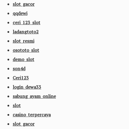
slot gacor
qqdewi
ceri 123 slot
ladangtoto2
slot resmi
osototo slot
demo slot
son4d
Ceri123
login dewa33
sabung ayam online
slot
casino terpercaya
slot gacor