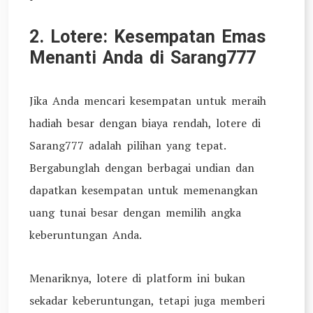
2. Lotere: Kesempatan Emas
Menanti Anda di Sarang777
Jika Anda mencari kesempatan untuk meraih
hadiah besar dengan biaya rendah, lotere di
Sarang777 adalah pilihan yang tepat.
Bergabunglah dengan berbagai undian dan
dapatkan kesempatan untuk memenangkan
uang tunai besar dengan memilih angka
keberuntungan Anda.
Menariknya, lotere di platform ini bukan
sekadar keberuntungan, tetapi juga memberi