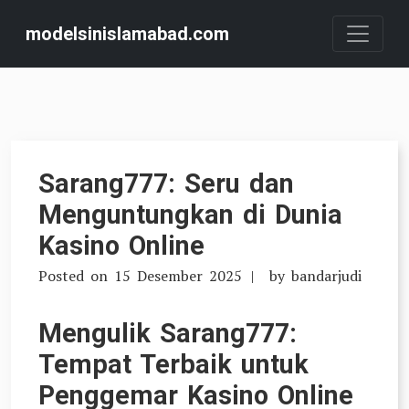
Skip
modelsinislamabad.com
to
content
Sarang777: Seru dan
Menguntungkan di Dunia
Kasino Online
Posted on
15 Desember 2025
by
bandarjudi
Mengulik Sarang777:
Tempat Terbaik untuk
Penggemar Kasino Online