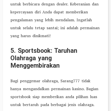
untuk berbicara dengan dealer. Keberanian dan
kepercayaan diri Anda dapat memberikan
pengalaman yang lebih mendalam. Ingatlah
untuk selalu tetap santai; ini adalah permainan
yang harus dinikmati!
5. Sportsbook: Taruhan
Olahraga yang
Menggembirakan
Bagi penggemar olahraga, Sarang777 tidak
hanya mengandalkan permainan kasino. Bagian
sportsbook siap memberikan anda pilihan luas
untuk bertaruh pada berbagai jenis olahraga.