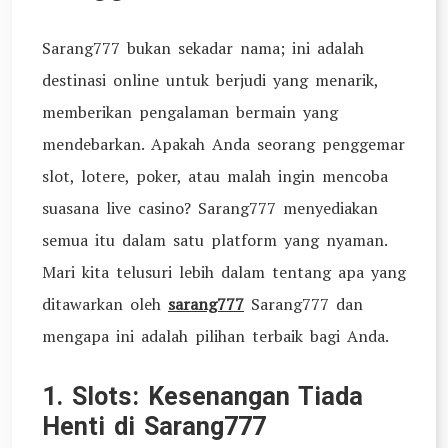
Sarang777 bukan sekadar nama; ini adalah
destinasi online untuk berjudi yang menarik,
memberikan pengalaman bermain yang
mendebarkan. Apakah Anda seorang penggemar
slot, lotere, poker, atau malah ingin mencoba
suasana live casino? Sarang777 menyediakan
semua itu dalam satu platform yang nyaman.
Mari kita telusuri lebih dalam tentang apa yang
ditawarkan oleh
sarang777
Sarang777 dan
mengapa ini adalah pilihan terbaik bagi Anda.
1. Slots: Kesenangan Tiada
Henti di Sarang777