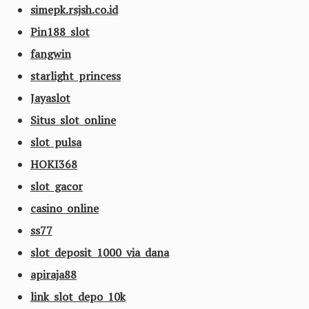
simepk.rsjsh.co.id
Pin188 slot
fangwin
starlight princess
Jayaslot
Situs slot online
slot pulsa
HOKI368
slot gacor
casino online
ss77
slot deposit 1000 via dana
apiraja88
link slot depo 10k