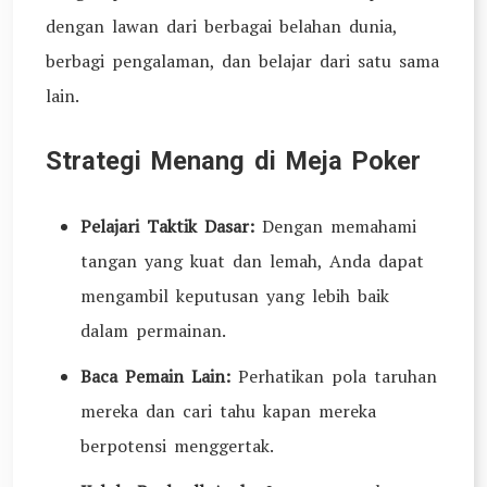
dengan lawan dari berbagai belahan dunia,
berbagi pengalaman, dan belajar dari satu sama
lain.
Strategi Menang di Meja Poker
Pelajari Taktik Dasar:
Dengan memahami
tangan yang kuat dan lemah, Anda dapat
mengambil keputusan yang lebih baik
dalam permainan.
Baca Pemain Lain:
Perhatikan pola taruhan
mereka dan cari tahu kapan mereka
berpotensi menggertak.