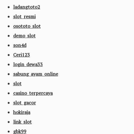
ladangtoto2
slot resmi
osototo slot
demo slot
son4d
Ceri123
login dewa33
sabung ayam online
slot
casino terpercaya
slot gacor
hokiraja
link slot
gbk99