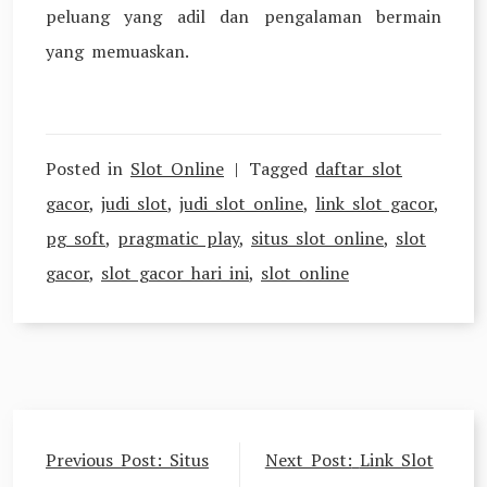
peluang yang adil dan pengalaman bermain
yang memuaskan.
Posted in
Slot Online
Tagged
daftar slot
gacor
,
judi slot
,
judi slot online
,
link slot gacor
,
pg soft
,
pragmatic play
,
situs slot online
,
slot
gacor
,
slot gacor hari ini
,
slot online
Navigasi
Previous Post:
Situs
Next Post:
Link Slot