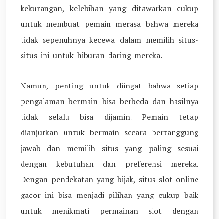
kekurangan, kelebihan yang ditawarkan cukup
untuk membuat pemain merasa bahwa mereka
tidak sepenuhnya kecewa dalam memilih situs-
situs ini untuk hiburan daring mereka.
Namun, penting untuk diingat bahwa setiap
pengalaman bermain bisa berbeda dan hasilnya
tidak selalu bisa dijamin. Pemain tetap
dianjurkan untuk bermain secara bertanggung
jawab dan memilih situs yang paling sesuai
dengan kebutuhan dan preferensi mereka.
Dengan pendekatan yang bijak, situs slot online
gacor ini bisa menjadi pilihan yang cukup baik
untuk menikmati permainan slot dengan