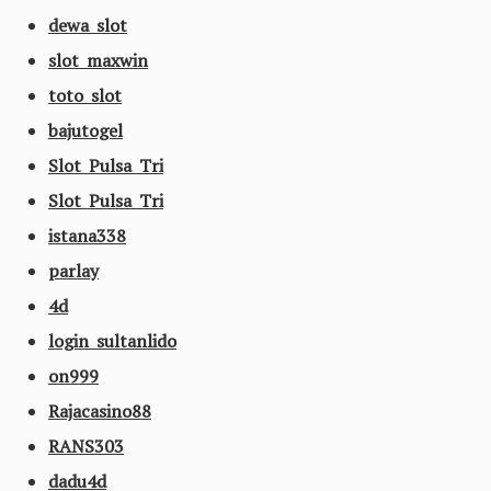
dewa slot
slot maxwin
toto slot
bajutogel
Slot Pulsa Tri
Slot Pulsa Tri
istana338
parlay
4d
login sultanlido
on999
Rajacasino88
RANS303
dadu4d