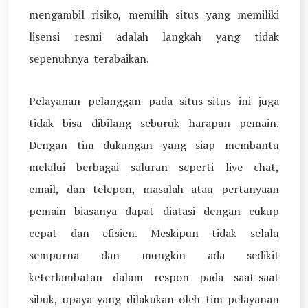
mengambil risiko, memilih situs yang memiliki
lisensi resmi adalah langkah yang tidak
sepenuhnya terabaikan.
Pelayanan pelanggan pada situs-situs ini juga
tidak bisa dibilang seburuk harapan pemain.
Dengan tim dukungan yang siap membantu
melalui berbagai saluran seperti live chat,
email, dan telepon, masalah atau pertanyaan
pemain biasanya dapat diatasi dengan cukup
cepat dan efisien. Meskipun tidak selalu
sempurna dan mungkin ada sedikit
keterlambatan dalam respon pada saat-saat
sibuk, upaya yang dilakukan oleh tim pelayanan