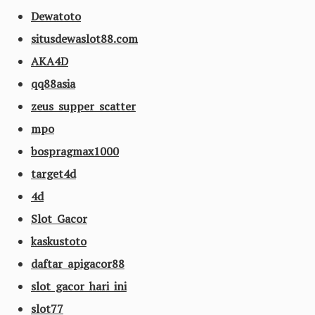
Dewatoto
situsdewaslot88.com
AKA4D
qq88asia
zeus supper scatter
mpo
bospragmax1000
target4d
4d
Slot Gacor
kaskustoto
daftar apigacor88
slot gacor hari ini
slot77