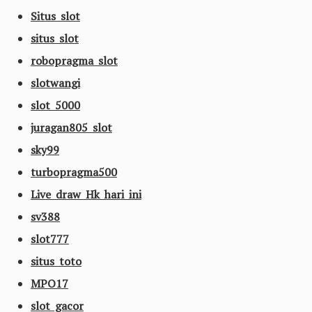
Situs slot
situs slot
robopragma slot
slotwangi
slot 5000
juragan805 slot
sky99
turbopragma500
Live draw Hk hari ini
sv388
slot777
situs toto
MPO17
slot gacor