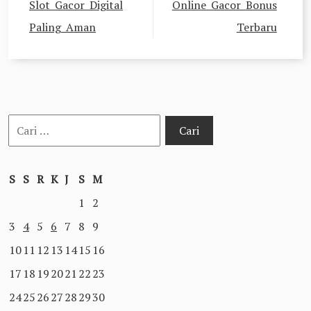
pos
Slot Gacor Digital
Online Gacor Bonus
Paling Aman
Terbaru
Cari
untuk:
S
S
R
K
J
S
M
1
2
3
4
5
6
7
8
9
10
11
12
13
14
15
16
17
18
19
20
21
22
23
24
25
26
27
28
29
30