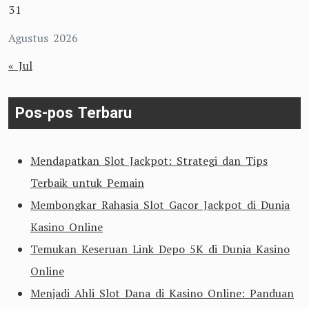
31
Agustus 2026
« Jul
Pos-pos Terbaru
Mendapatkan Slot Jackpot: Strategi dan Tips
Terbaik untuk Pemain
Membongkar Rahasia Slot Gacor Jackpot di Dunia
Kasino Online
Temukan Keseruan Link Depo 5K di Dunia Kasino
Online
Menjadi Ahli Slot Dana di Kasino Online: Panduan