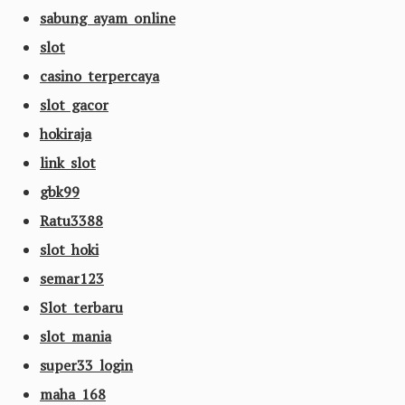
sabung ayam online
slot
casino terpercaya
slot gacor
hokiraja
link slot
gbk99
Ratu3388
slot hoki
semar123
Slot terbaru
slot mania
super33 login
maha 168