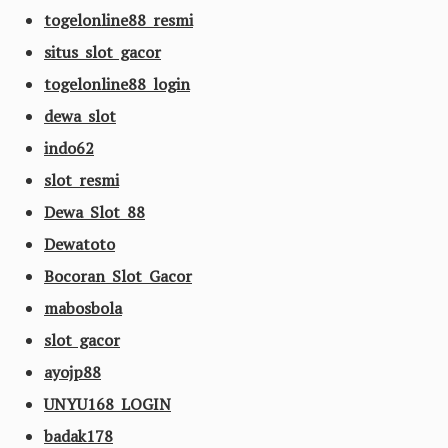
togelonline88 resmi
situs slot gacor
togelonline88 login
dewa slot
indo62
slot resmi
Dewa Slot 88
Dewatoto
Bocoran Slot Gacor
mabosbola
slot gacor
ayojp88
UNYU168 LOGIN
badak178