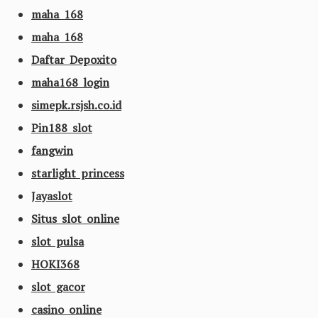
maha 168
maha 168
Daftar Depoxito
maha168 login
simepk.rsjsh.co.id
Pin188 slot
fangwin
starlight princess
Jayaslot
Situs slot online
slot pulsa
HOKI368
slot gacor
casino online