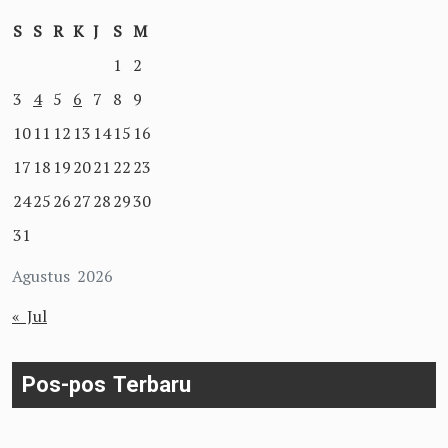
S
S
R
K
J
S
M
1
2
3
4
5
6
7
8
9
10
11
12
13
14
15
16
17
18
19
20
21
22
23
24
25
26
27
28
29
30
31
Agustus 2026
« Jul
Pos-pos Terbaru