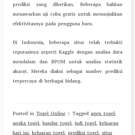
prediksi yang diberikan. Beberapa bahkan
menawarkan uji coba gratis untuk menunjukkan
efektivitasnya pada pengguna baru.
Di Indonesia, beberapa situs telah terbukti
reputasinya seperti Kaggle dengan analisa data
mendalam dan BPOM untuk analisa statistik
akurat. Mereka diakui sebagai sumber prediksi
terpercaya di berbagai bidang.
Posted in
Togel Online
Tagged
agen togel
,
angka togel
,
bandar togel
,
judi togel
,
keluaran
hari ini
,
keluaran togel
,
prediksi togel
,
situs