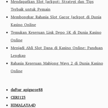
Mendapatkan Slot Jackpot: Strategi dan Tips
Terbaik untuk Pemain
Membongkar Rahasia Slot Gacor Jackpot di Dunia
Kasino Online
Temukan Keseruan Link Depo 5K di Dunia Kasino
Online
Menjadi Ahli Slot Dana di Kasino Online: Panduan
Lengkap
Rahasia Keseruan Mahjong Ways 2 di Dunia Kasino
Online
daftar apigacor88
CERI123
HIMALAYA4D