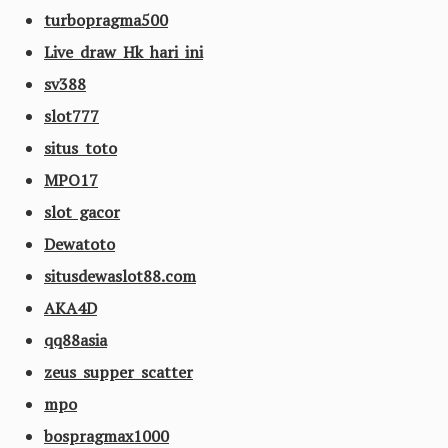
turbopragma500
Live draw Hk hari ini
sv388
slot777
situs toto
MPO17
slot gacor
Dewatoto
situsdewaslot88.com
AKA4D
qq88asia
zeus supper scatter
mpo
bospragmax1000