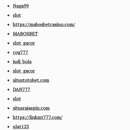
Naga99
slot
https://mabosbetcasino.com/
MABOSBET
slot gacor
cog777
judi bola
slot gacor
situstotobet.com
DAN777
slot
situsrajaspin.com
https://linkmt777.com/
ulat123