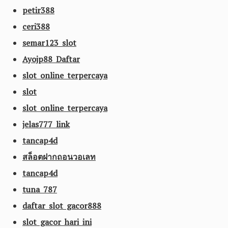
petir388
ceri388
semar123 slot
Ayojp88 Daftar
slot online terpercaya
slot
slot online terpercaya
jelas777 link
tancap4d
สล็อตฝากถอนวอเลท
tancap4d
tuna 787
daftar slot gacor888
slot gacor hari ini