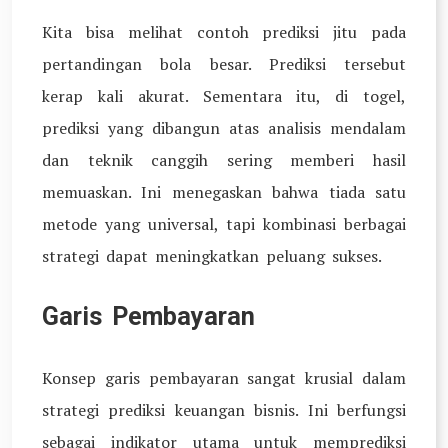
Kita bisa melihat contoh prediksi jitu pada
pertandingan bola besar. Prediksi tersebut
kerap kali akurat. Sementara itu, di togel,
prediksi yang dibangun atas analisis mendalam
dan teknik canggih sering memberi hasil
memuaskan. Ini menegaskan bahwa tiada satu
metode yang universal, tapi kombinasi berbagai
strategi dapat meningkatkan peluang sukses.
Garis Pembayaran
Konsep garis pembayaran sangat krusial dalam
strategi prediksi keuangan bisnis. Ini berfungsi
sebagai indikator utama untuk memprediksi