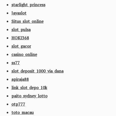
starlight princess
Jayaslot
Situs slot online
slot pulsa
HOKI368
slot gacor
casino online
ss77
slot deposit 1000 via dana
apiraja88
link slot depo 10k
paito sydney lotto
otp777
toto macau