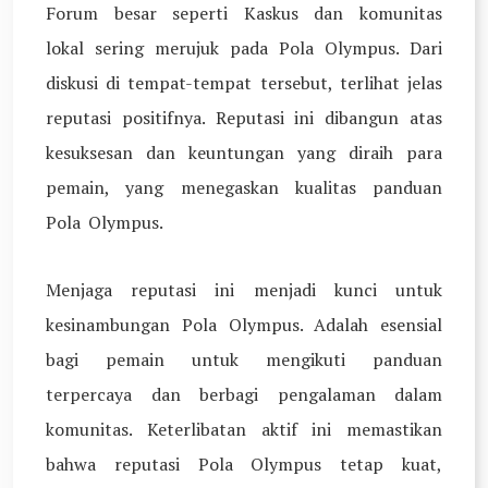
Forum besar seperti Kaskus dan komunitas
lokal sering merujuk pada Pola Olympus. Dari
diskusi di tempat-tempat tersebut, terlihat jelas
reputasi positifnya. Reputasi ini dibangun atas
kesuksesan dan keuntungan yang diraih para
pemain, yang menegaskan kualitas panduan
Pola Olympus.
Menjaga reputasi ini menjadi kunci untuk
kesinambungan Pola Olympus. Adalah esensial
bagi pemain untuk mengikuti panduan
terpercaya dan berbagi pengalaman dalam
komunitas. Keterlibatan aktif ini memastikan
bahwa reputasi Pola Olympus tetap kuat,