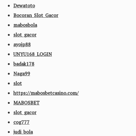
Dewatoto
Bocoran Slot Gacor
mabosbola
slot gacor
ayojp88
UNYU168 LOGIN
badak178
Naga99
slot
https://mabosbetcasino.com/
MABOSBET
slot gacor
cog777
judi bola