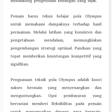
mendukung pengelolaan keuangan yang bijak.
Pemain harus tekun belajar pola Olympus
untuk memahami dampaknya terhadap hasil
permainan. Melalui latihan yang konsisten dan
pengetahuan mendalam, memungkinkan
pengembangan strategi optimal. Panduan yang
tepat memberikan keuntungan kompetitif yang
signifikan.
Penguasaan teknik pola Olympus adalah kunci
sukses bermain yang menyenangkan dan
menguntungkan. Opsi pembayaran yang
bervariasi memberi fleksibilitas pada pemain
untuk menyesuaikan dengan gaya bermain.