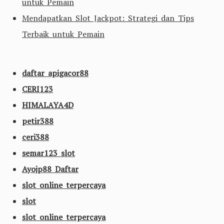
untuk Pemain
Mendapatkan Slot Jackpot: Strategi dan Tips
Terbaik untuk Pemain
daftar apigacor88
CERI123
HIMALAYA4D
petir388
ceri388
semar123 slot
Ayojp88 Daftar
slot online terpercaya
slot
slot online terpercaya