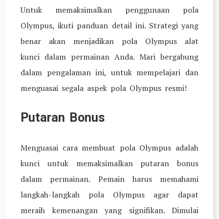
Untuk memaksimalkan penggunaan pola
Olympus, ikuti panduan detail ini. Strategi yang
benar akan menjadikan pola Olympus alat
kunci dalam permainan Anda. Mari bergabung
dalam pengalaman ini, untuk mempelajari dan
menguasai segala aspek pola Olympus resmi!
Putaran Bonus
Menguasai cara membuat pola Olympus adalah
kunci untuk memaksimalkan putaran bonus
dalam permainan. Pemain harus memahami
langkah-langkah pola Olympus agar dapat
meraih kemenangan yang signifikan. Dimulai