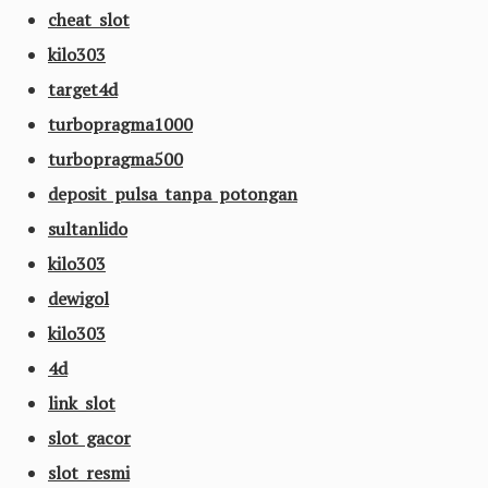
cheat slot
kilo303
target4d
turbopragma1000
turbopragma500
deposit pulsa tanpa potongan
sultanlido
kilo303
dewigol
kilo303
4d
link slot
slot gacor
slot resmi