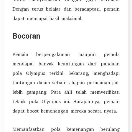
Dengan terus belajar dan beradaptasi, pemain
dapat mencapai hasil maksimal.
Bocoran
Pemain berpengalaman maupun pemula
mendapat banyak keuntungan dari panduan
pola Olympus terkini. Sekarang, menghadapi
tantangan dalam setiap tahapan permainan jadi
lebih gampang. Para ahli telah memverifikasi
teknik pola Olympus ini. Harapannya, pemain
dapat boost kemenangan mereka secara nyata.
Memanfaatkan pola kemenangan berulang