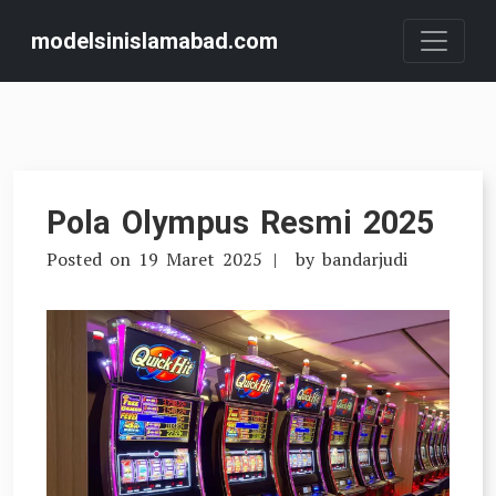
Skip
modelsinislamabad.com
to
content
Pola Olympus Resmi 2025
Posted on
19 Maret 2025
by
bandarjudi