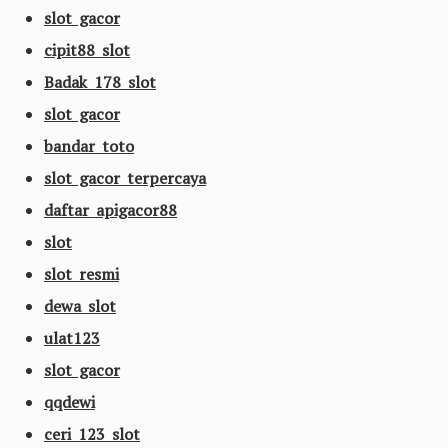
slot gacor
cipit88 slot
Badak 178 slot
slot gacor
bandar toto
slot gacor terpercaya
daftar apigacor88
slot
slot resmi
dewa slot
ulat123
slot gacor
qqdewi
ceri 123 slot