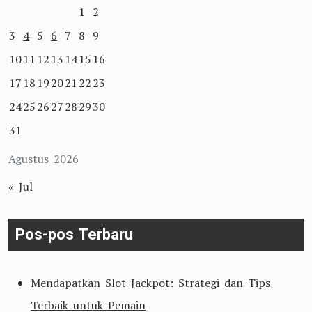
1
2
3
4
5
6
7
8
9
10
11
12
13
14
15
16
17
18
19
20
21
22
23
24
25
26
27
28
29
30
31
Agustus 2026
« Jul
Pos-pos Terbaru
Mendapatkan Slot Jackpot: Strategi dan Tips
Terbaik untuk Pemain