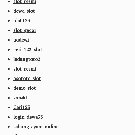
slot resmi
dewa slot
ulat123
slot gacor
qqdewi
ceri 123 slot
ladangtoto2
slot resmi
osototo slot
demo slot
son4d
Ceri123
login dewa33
sabung ayam online