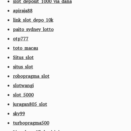
slot deposit 1000 via dana
apiraja88
link slot depo 10k
paito sydney lotto
otp777
toto macau
Situs slot
situs slot
robopragma slot
slotwangi
slot 5000
juragan805 slot
sky99
turbopragma500