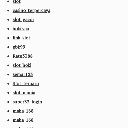
slot
casino terpercaya
slot gacor
hokiraja
link slot
gbk99
Ratu3388
slot hoki
semar123
Slot terbaru
slot mania
super33 login
maha 168
maha 168