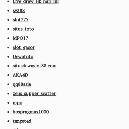
Live draw Hk hari ini
sv388
slot777
situs toto
MPO17
slot gacor
Dewatoto
situsdewaslot88.com
AKA4D
qq88asia
zeus supper scatter
mpo
bospragmax1000
target4d