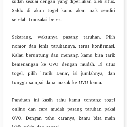
sudah sesuai dengan yang diperlukan oleh situs.
Saldo di akun togel kamu akan naik sendiri
setelah transaksi beres.
Sekarang, waktunya pasang taruhan. Pilih
nomor dan jenis taruhannya, terus konfirmasi.
Kalau beruntung dan menang, kamu bisa tarik
kemenangan ke OVO dengan mudah. Di situs
togel, pilih ‘Tarik Dana’, isi jumlahnya, dan
tunggu sampai dana masuk ke OVO kamu.
Panduan ini kasih tahu kamu tentang togel
online dan cara mudah pasang taruhan pakai
OVO. Dengan tahu caranya, kamu bisa main