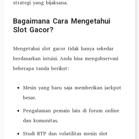
strategi yang bijaksana.
Bagaimana Cara Mengetahui
Slot Gacor?
Mengetahui slot gacor tidak hanya sekedar
berdasarkan intuisi. Anda bisa mengobservasi
beberapa tanda berikut:
Mesin yang baru saja memberikan jackpot
besar.
Pengalaman pemain lain di forum online
dan komunitas.
Studi RTP dan volatilitas mesin slot