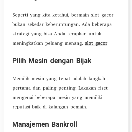
Seperti yang kita ketahui, bermain slot gacor
bukan sekedar keberuntungan. Ada beberapa
strategi yang bisa Anda terapkan untuk
meningkatkan peluang menang.
slot gacor
Pilih Mesin dengan Bijak
Memilih mesin yang tepat adalah langkah
pertama dan paling penting. Lakukan riset
mengenai beberapa mesin yang memiliki
reputasi baik di kalangan pemain.
Manajemen Bankroll