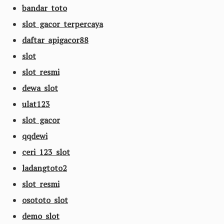
bandar toto
slot gacor terpercaya
daftar apigacor88
slot
slot resmi
dewa slot
ulat123
slot gacor
qqdewi
ceri 123 slot
ladangtoto2
slot resmi
osototo slot
demo slot