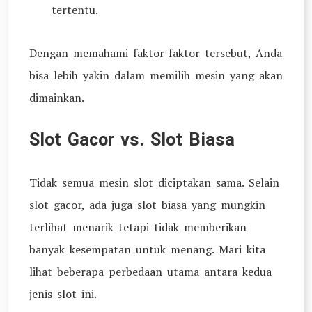
tertentu.
Dengan memahami faktor-faktor tersebut, Anda
bisa lebih yakin dalam memilih mesin yang akan
dimainkan.
Slot Gacor vs. Slot Biasa
Tidak semua mesin slot diciptakan sama. Selain
slot gacor, ada juga slot biasa yang mungkin
terlihat menarik tetapi tidak memberikan
banyak kesempatan untuk menang. Mari kita
lihat beberapa perbedaan utama antara kedua
jenis slot ini.