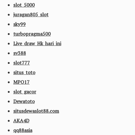
slot 5000
juragan805 slot
sky99
turbopragma500
Live draw Hk hari ini
sv388
slot777
situs toto
MPO17
slot gacor
Dewatoto
situsdewaslot88.com
AKA4D
qq88asia