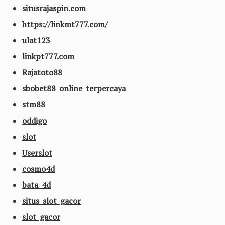
situsrajaspin.com
https://linkmt777.com/
ulat123
linkpt777.com
Rajatoto88
sbobet88 online terpercaya
stm88
oddigo
slot
Userslot
cosmo4d
bata 4d
situs slot gacor
slot gacor