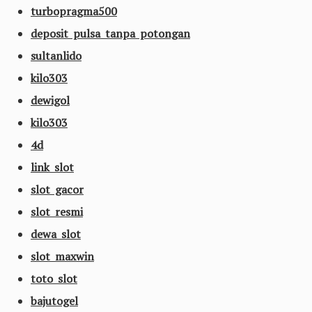
turbopragma500
deposit pulsa tanpa potongan
sultanlido
kilo303
dewigol
kilo303
4d
link slot
slot gacor
slot resmi
dewa slot
slot maxwin
toto slot
bajutogel