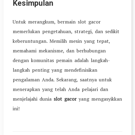
Kesimpulan
Untuk merangkum, bermain slot gacor
memerlukan pengetahuan, strategi, dan sedikit
keberuntungan. Memilih mesin yang tepat,
memahami mekanisme, dan berhubungan
dengan komunitas pemain adalah langkah-
langkah penting yang mendefinisikan
pengalaman Anda. Sekarang, saatnya untuk
menerapkan yang telah Anda pelajari dan
menjelajahi dunia
slot gacor
yang mengasyikkan
ini!