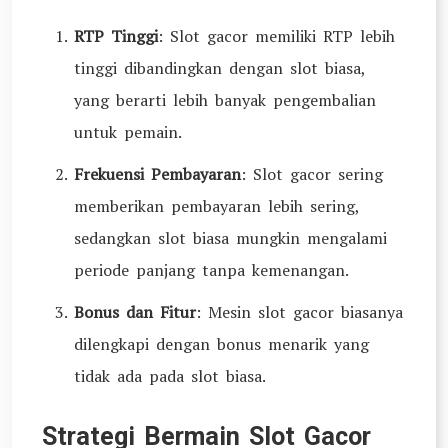
RTP Tinggi
: Slot gacor memiliki RTP lebih
tinggi dibandingkan dengan slot biasa,
yang berarti lebih banyak pengembalian
untuk pemain.
Frekuensi Pembayaran
: Slot gacor sering
memberikan pembayaran lebih sering,
sedangkan slot biasa mungkin mengalami
periode panjang tanpa kemenangan.
Bonus dan Fitur
: Mesin slot gacor biasanya
dilengkapi dengan bonus menarik yang
tidak ada pada slot biasa.
Strategi Bermain Slot Gacor