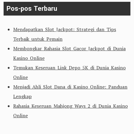
Pos-pos Terbaru
Mendapatkan Slot Jackpot: Strategi dan Tips
Terbaik untuk Pemain
Membongkar Rahasia Slot Gacor Jackpot di Dunia
Kasino Online
Temukan Keseruan Link Depo 5K di Dunia Kasino
Online
Menjadi Ahli Slot Dana di Kasino Online: Panduan
Lengkap
Rahasia Keseruan Mahjong Ways 2 di Dunia Kasino
Online