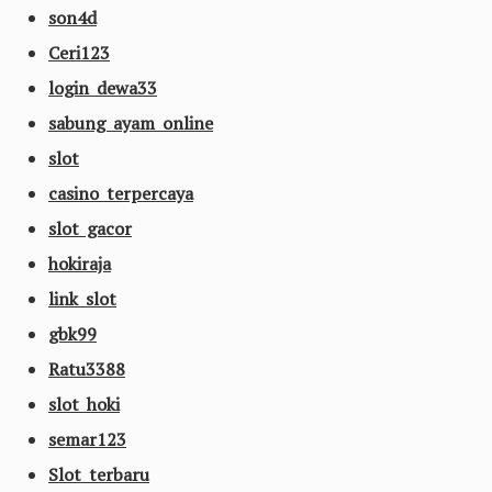
son4d
Ceri123
login dewa33
sabung ayam online
slot
casino terpercaya
slot gacor
hokiraja
link slot
gbk99
Ratu3388
slot hoki
semar123
Slot terbaru