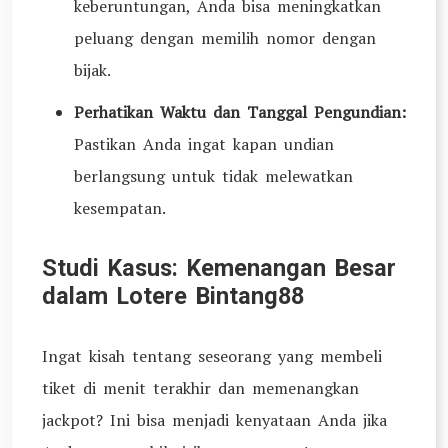
keberuntungan, Anda bisa meningkatkan
peluang dengan memilih nomor dengan
bijak.
Perhatikan Waktu dan Tanggal Pengundian:
Pastikan Anda ingat kapan undian
berlangsung untuk tidak melewatkan
kesempatan.
Studi Kasus: Kemenangan Besar
dalam Lotere Bintang88
Ingat kisah tentang seseorang yang membeli
tiket di menit terakhir dan memenangkan
jackpot? Ini bisa menjadi kenyataan Anda jika