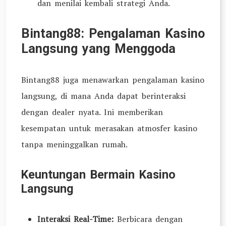
dan menilai kembali strategi Anda.
Bintang88: Pengalaman Kasino
Langsung yang Menggoda
Bintang88 juga menawarkan pengalaman kasino
langsung, di mana Anda dapat berinteraksi
dengan dealer nyata. Ini memberikan
kesempatan untuk merasakan atmosfer kasino
tanpa meninggalkan rumah.
Keuntungan Bermain Kasino
Langsung
Interaksi Real-Time:
Berbicara dengan