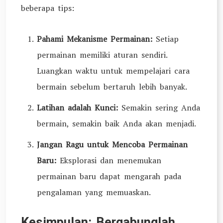
beberapa tips:
Pahami Mekanisme Permainan:
Setiap
permainan memiliki aturan sendiri.
Luangkan waktu untuk mempelajari cara
bermain sebelum bertaruh lebih banyak.
Latihan adalah Kunci:
Semakin sering Anda
bermain, semakin baik Anda akan menjadi.
Jangan Ragu untuk Mencoba Permainan
Baru:
Eksplorasi dan menemukan
permainan baru dapat mengarah pada
pengalaman yang memuaskan.
Kesimpulan: Bergabunglah