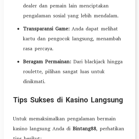
dealer dan pemain lain menciptakan
pengalaman sosial yang lebih mendalam.
Transparansi Game:
Anda dapat melihat
kartu dan pengocok langsung, menambah
rasa percaya.
Beragam Permainan:
Dari blackjack hingga
roulette, pilihan sangat luas untuk
dinikmati.
Tips Sukses di Kasino Langsung
Untuk memaksimalkan pengalaman bermain
kasino langsung Anda di
Bintang88
, perhatikan
tips berikut: