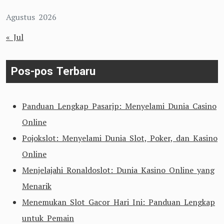
Agustus 2026
« Jul
Pos-pos Terbaru
Panduan Lengkap Pasarjp: Menyelami Dunia Casino
Online
Pojokslot: Menyelami Dunia Slot, Poker, dan Kasino
Online
Menjelajahi Ronaldoslot: Dunia Kasino Online yang
Menarik
Menemukan Slot Gacor Hari Ini: Panduan Lengkap
untuk Pemain