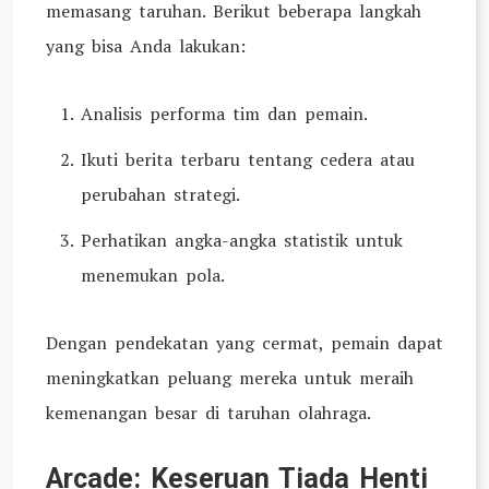
memasang taruhan. Berikut beberapa langkah
yang bisa Anda lakukan:
Analisis performa tim dan pemain.
Ikuti berita terbaru tentang cedera atau
perubahan strategi.
Perhatikan angka-angka statistik untuk
menemukan pola.
Dengan pendekatan yang cermat, pemain dapat
meningkatkan peluang mereka untuk meraih
kemenangan besar di taruhan olahraga.
Arcade: Keseruan Tiada Henti