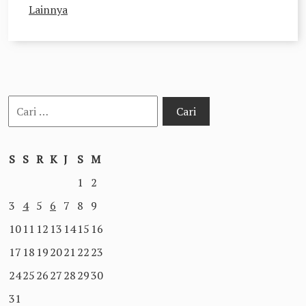
Lainnya
Cari
untuk:
S
S
R
K
J
S
M
1
2
3
4
5
6
7
8
9
10
11
12
13
14
15
16
17
18
19
20
21
22
23
24
25
26
27
28
29
30
31