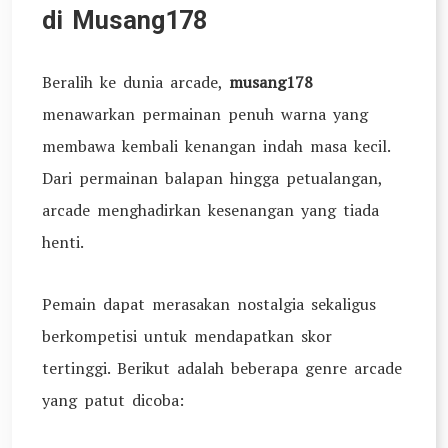
di Musang178
Beralih ke dunia arcade,
musang178
menawarkan permainan penuh warna yang
membawa kembali kenangan indah masa kecil.
Dari permainan balapan hingga petualangan,
arcade menghadirkan kesenangan yang tiada
henti.
Pemain dapat merasakan nostalgia sekaligus
berkompetisi untuk mendapatkan skor
tertinggi. Berikut adalah beberapa genre arcade
yang patut dicoba: