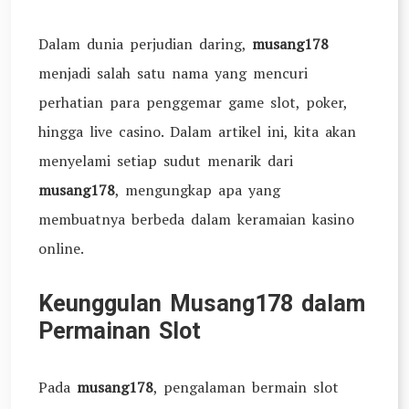
Dalam dunia perjudian daring,
musang178
menjadi salah satu nama yang mencuri
perhatian para penggemar game slot, poker,
hingga live casino. Dalam artikel ini, kita akan
menyelami setiap sudut menarik dari
musang178
, mengungkap apa yang
membuatnya berbeda dalam keramaian kasino
online.
Keunggulan Musang178 dalam
Permainan Slot
Pada
musang178
, pengalaman bermain slot