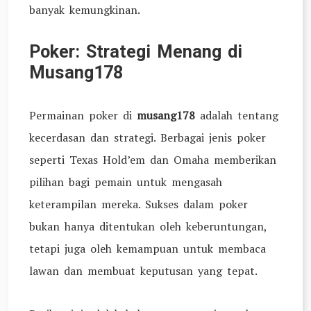
banyak kemungkinan.
Poker: Strategi Menang di
Musang178
Permainan poker di
musang178
adalah tentang
kecerdasan dan strategi. Berbagai jenis poker
seperti Texas Hold’em dan Omaha memberikan
pilihan bagi pemain untuk mengasah
keterampilan mereka. Sukses dalam poker
bukan hanya ditentukan oleh keberuntungan,
tetapi juga oleh kemampuan untuk membaca
lawan dan membuat keputusan yang tepat.