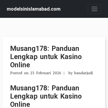
Skip
modelsinislamabad.com
to
content
Musang178: Panduan
Lengkap untuk Kasino
Online
Posted on
23 Februari 2026
by
bandarjudi
Musang178: Panduan
Lengkap untuk Kasino
Online