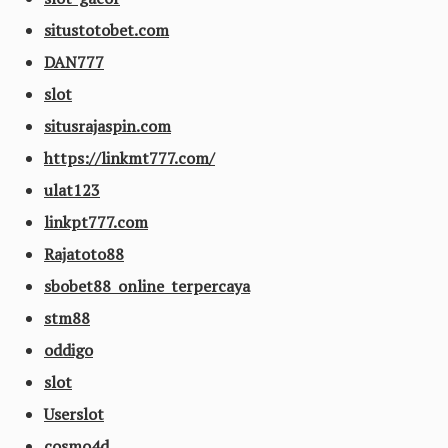
situstotobet.com
DAN777
slot
situsrajaspin.com
https://linkmt777.com/
ulat123
linkpt777.com
Rajatoto88
sbobet88 online terpercaya
stm88
oddigo
slot
Userslot
cosmo4d