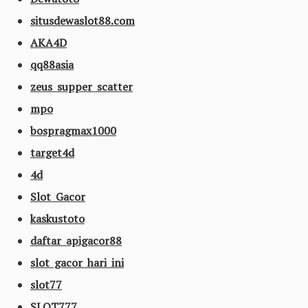
situsdewaslot88.com
AKA4D
qq88asia
zeus supper scatter
mpo
bospragmax1000
target4d
4d
Slot Gacor
kaskustoto
daftar apigacor88
slot gacor hari ini
slot77
SLOT777