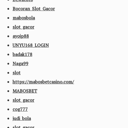
Bocoran Slot Gacor
mabosbola
slot gacor
ayojp88
UNYU168 LOGIN
badak178
Naga99
slot
https://mabosbetcasino.com/
MABOSBET
slot gacor
cog777
judi bola
slot gacor