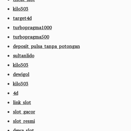
kilo303
target4d
turbopragma1000
turbopragma500
deposit pulsa tanpa potongan
sultanlido
kilo303
dewigol
kilo303
4d
link slot
slot gacor
slot resmi
dewa slot