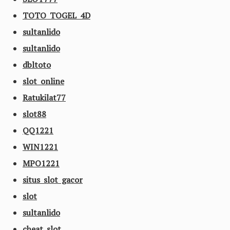
TOTO TOGEL 4D
sultanlido
sultanlido
dbltoto
slot online
Ratukilat77
slot88
QQ1221
WIN1221
MPO1221
situs slot gacor
slot
sultanlido
cheat slot