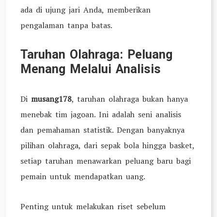
ada di ujung jari Anda, memberikan
pengalaman tanpa batas.
Taruhan Olahraga: Peluang
Menang Melalui Analisis
Di
musang178
, taruhan olahraga bukan hanya
menebak tim jagoan. Ini adalah seni analisis
dan pemahaman statistik. Dengan banyaknya
pilihan olahraga, dari sepak bola hingga basket,
setiap taruhan menawarkan peluang baru bagi
pemain untuk mendapatkan uang.
Penting untuk melakukan riset sebelum