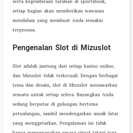
serta kegembiraan taruhan di sportsbook,
setiap bagian akan memberikan wawasan
mendalam yang membuat Anda semakin
terpesona.
Pengenalan Slot di Mizuslot
Slot adalah jantung dari setiap kasino online,
dan Mizuslot tidak terkecuali. Dengan berbagai
tema dan desain, slot di Mizuslot menawarkan
sesuatu untuk setiap selera. Bayangkan Anda
sedang berputar di gulungan bertema
petualangan, sambil mendengarkan musik latar
yang menggetarkan. Pengalaman ini tidak
hanya menyenangkan secara visual tetapi juga