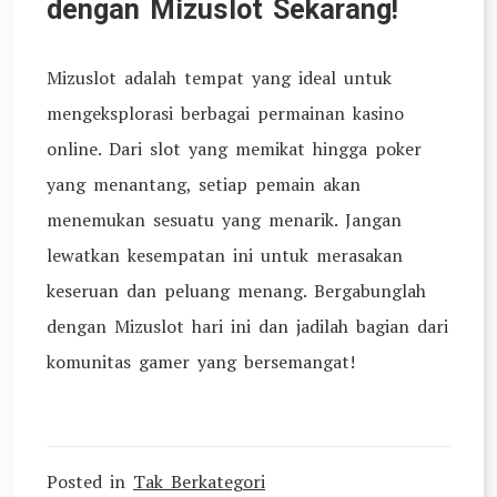
dengan Mizuslot Sekarang!
Mizuslot adalah tempat yang ideal untuk
mengeksplorasi berbagai permainan kasino
online. Dari slot yang memikat hingga poker
yang menantang, setiap pemain akan
menemukan sesuatu yang menarik. Jangan
lewatkan kesempatan ini untuk merasakan
keseruan dan peluang menang. Bergabunglah
dengan Mizuslot hari ini dan jadilah bagian dari
komunitas gamer yang bersemangat!
Posted in
Tak Berkategori