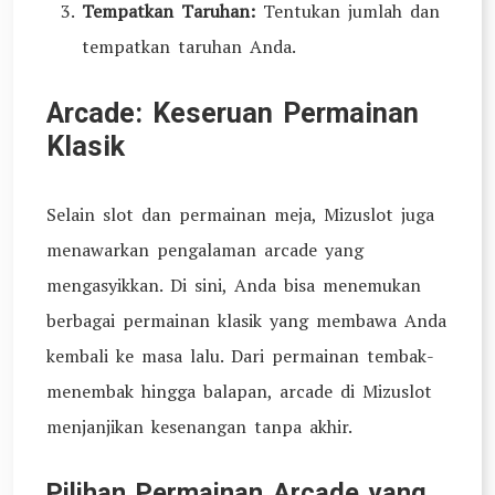
Tempatkan Taruhan:
Tentukan jumlah dan
tempatkan taruhan Anda.
Arcade: Keseruan Permainan
Klasik
Selain slot dan permainan meja, Mizuslot juga
menawarkan pengalaman arcade yang
mengasyikkan. Di sini, Anda bisa menemukan
berbagai permainan klasik yang membawa Anda
kembali ke masa lalu. Dari permainan tembak-
menembak hingga balapan, arcade di Mizuslot
menjanjikan kesenangan tanpa akhir.
Pilihan Permainan Arcade yang