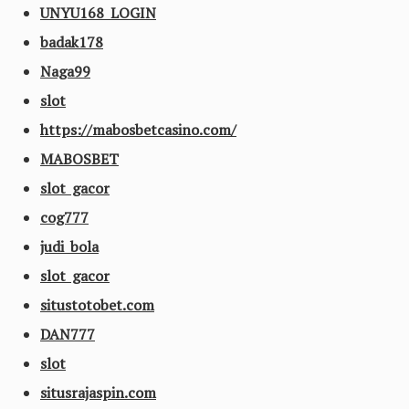
UNYU168 LOGIN
badak178
Naga99
slot
https://mabosbetcasino.com/
MABOSBET
slot gacor
cog777
judi bola
slot gacor
situstotobet.com
DAN777
slot
situsrajaspin.com