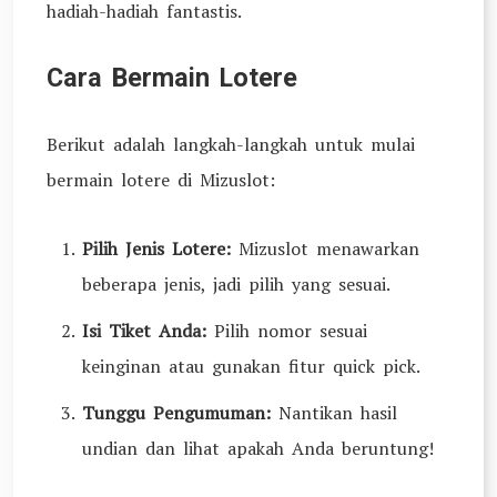
hadiah-hadiah fantastis.
Cara Bermain Lotere
Berikut adalah langkah-langkah untuk mulai
bermain lotere di Mizuslot:
Pilih Jenis Lotere:
Mizuslot menawarkan
beberapa jenis, jadi pilih yang sesuai.
Isi Tiket Anda:
Pilih nomor sesuai
keinginan atau gunakan fitur quick pick.
Tunggu Pengumuman:
Nantikan hasil
undian dan lihat apakah Anda beruntung!