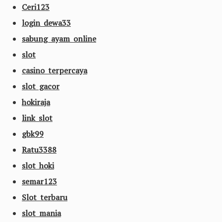
Ceri123
login dewa33
sabung ayam online
slot
casino terpercaya
slot gacor
hokiraja
link slot
gbk99
Ratu3388
slot hoki
semar123
Slot terbaru
slot mania