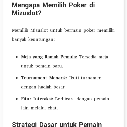
Mengapa Memilih Poker di
Mizuslot?
Memilih Mizuslot untuk bermain poker memiliki
banyak keuntungan:
Meja yang Ramah Pemula:
Tersedia meja
untuk pemain baru.
Tournament Menarik:
Ikuti turnamen
dengan hadiah besar.
Fitur Interaksi:
Berbicara dengan pemain
lain melalui chat.
Strategi Dasar untuk Pemain