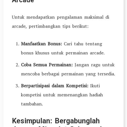
Arcade
Untuk mendapatkan pengalaman maksimal di
arcade, pertimbangkan tips berikut:
Manfaatkan Bonus:
Cari tahu tentang
bonus khusus untuk permainan arcade.
Coba Semua Permainan:
Jangan ragu untuk
mencoba berbagai permainan yang tersedia.
Berpartisipasi dalam Kompetisi:
Ikuti
kompetisi untuk memenangkan hadiah
tambahan.
Kesimpulan: Bergabunglah