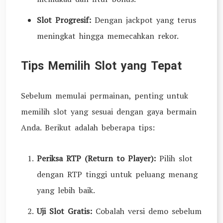
Slot Progresif:
Dengan jackpot yang terus
meningkat hingga memecahkan rekor.
Tips Memilih Slot yang Tepat
Sebelum memulai permainan, penting untuk
memilih slot yang sesuai dengan gaya bermain
Anda. Berikut adalah beberapa tips:
Periksa RTP (Return to Player):
Pilih slot
dengan RTP tinggi untuk peluang menang
yang lebih baik.
Uji Slot Gratis:
Cobalah versi demo sebelum