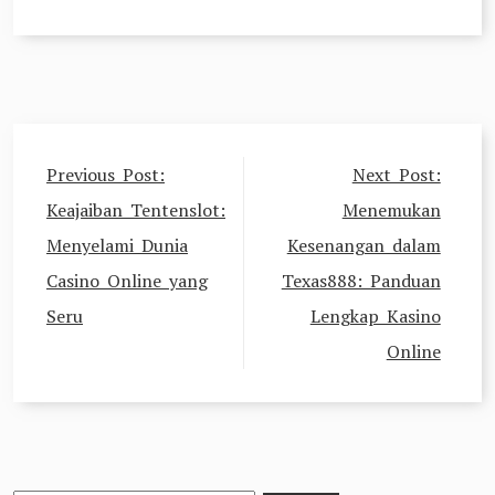
Navigasi
Previous Post:
Next Post:
pos
Keajaiban Tentenslot:
Menemukan
Menyelami Dunia
Kesenangan dalam
Casino Online yang
Texas888: Panduan
Seru
Lengkap Kasino
Online