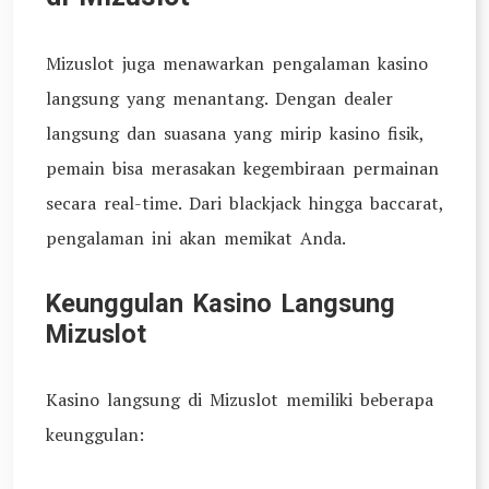
Mizuslot juga menawarkan pengalaman kasino
langsung yang menantang. Dengan dealer
langsung dan suasana yang mirip kasino fisik,
pemain bisa merasakan kegembiraan permainan
secara real-time. Dari blackjack hingga baccarat,
pengalaman ini akan memikat Anda.
Keunggulan Kasino Langsung
Mizuslot
Kasino langsung di Mizuslot memiliki beberapa
keunggulan: