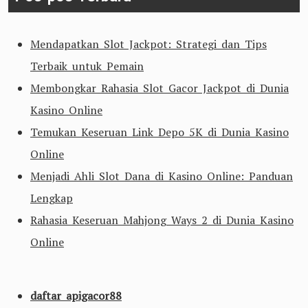
Mendapatkan Slot Jackpot: Strategi dan Tips
Terbaik untuk Pemain
Membongkar Rahasia Slot Gacor Jackpot di Dunia
Kasino Online
Temukan Keseruan Link Depo 5K di Dunia Kasino
Online
Menjadi Ahli Slot Dana di Kasino Online: Panduan
Lengkap
Rahasia Keseruan Mahjong Ways 2 di Dunia Kasino
Online
daftar apigacor88