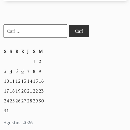
Cari
untuk:
S
S
R
K
J
S
M
1
2
3
4
5
6
7
8
9
10
11
12
13
14
15
16
17
18
19
20
21
22
23
24
25
26
27
28
29
30
31
Agustus 2026