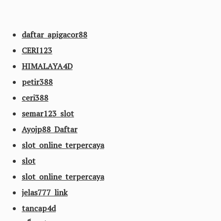
daftar apigacor88
CERI123
HIMALAYA4D
petir388
ceri388
semar123 slot
Ayojp88 Daftar
slot online terpercaya
slot
slot online terpercaya
jelas777 link
tancap4d