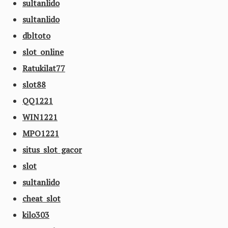
sultanlido
sultanlido
dbltoto
slot online
Ratukilat77
slot88
QQ1221
WIN1221
MPO1221
situs slot gacor
slot
sultanlido
cheat slot
kilo303