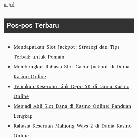
« Jul
Pos-pos Terbaru
Mendapatkan Slot Jackpot: Strategi dan Tips
Terbaik untuk Pemain
Membongkar Rahasia Slot Gacor Jackpot di Dunia
Kasino Online
Temukan Keseruan Link Depo 5K di Dunia Kasino
Online
Menjadi Ahli Slot Dana di Kasino Online: Panduan
Lengkap
Rahasia Keseruan Mahjong Ways 2 di Dunia Kasino
Online