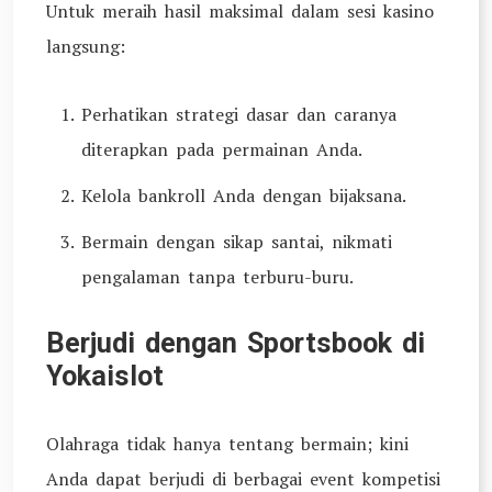
Untuk meraih hasil maksimal dalam sesi kasino
langsung:
Perhatikan strategi dasar dan caranya
diterapkan pada permainan Anda.
Kelola bankroll Anda dengan bijaksana.
Bermain dengan sikap santai, nikmati
pengalaman tanpa terburu-buru.
Berjudi dengan Sportsbook di
Yokaislot
Olahraga tidak hanya tentang bermain; kini
Anda dapat berjudi di berbagai event kompetisi