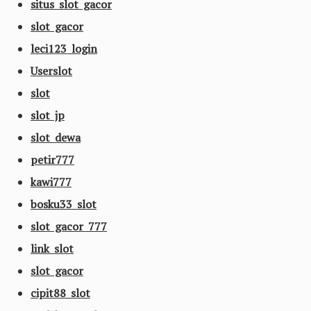
situs slot gacor
slot gacor
leci123 login
Userslot
slot
slot jp
slot dewa
petir777
kawi777
bosku33 slot
slot gacor 777
link slot
slot gacor
cipit88 slot