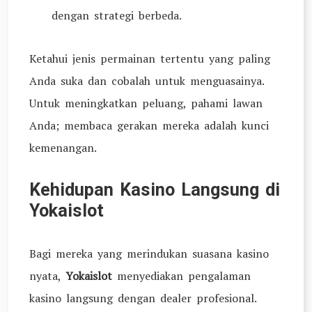
dengan strategi berbeda.
Ketahui jenis permainan tertentu yang paling
Anda suka dan cobalah untuk menguasainya.
Untuk meningkatkan peluang, pahami lawan
Anda; membaca gerakan mereka adalah kunci
kemenangan.
Kehidupan Kasino Langsung di
Yokaislot
Bagi mereka yang merindukan suasana kasino
nyata,
Yokaislot
menyediakan pengalaman
kasino langsung dengan dealer profesional.