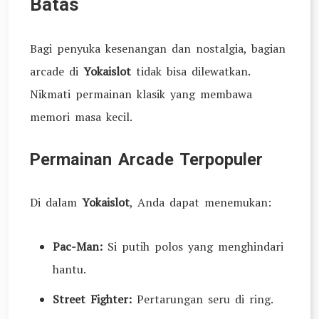
Batas
Bagi penyuka kesenangan dan nostalgia, bagian
arcade di
Yokaislot
tidak bisa dilewatkan.
Nikmati permainan klasik yang membawa
memori masa kecil.
Permainan Arcade Terpopuler
Di dalam
Yokaislot
, Anda dapat menemukan:
Pac-Man:
Si putih polos yang menghindari
hantu.
Street Fighter:
Pertarungan seru di ring.