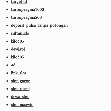
target4d
turbopragma1000
turbopragma500
deposit pulsa tanpa potongan
sultanlido
kilo303
dewigol
kilo303
4d
link slot
slot gacor
slot resmi
dewa slot
slot maxwin