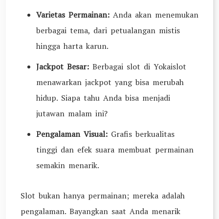
Varietas Permainan:
Anda akan menemukan
berbagai tema, dari petualangan mistis
hingga harta karun.
Jackpot Besar:
Berbagai slot di Yokaislot
menawarkan jackpot yang bisa merubah
hidup. Siapa tahu Anda bisa menjadi
jutawan malam ini?
Pengalaman Visual:
Grafis berkualitas
tinggi dan efek suara membuat permainan
semakin menarik.
Slot bukan hanya permainan; mereka adalah
pengalaman. Bayangkan saat Anda menarik