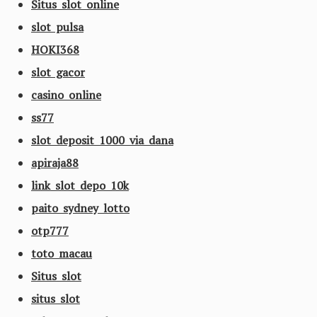
Situs slot online
slot pulsa
HOKI368
slot gacor
casino online
ss77
slot deposit 1000 via dana
apiraja88
link slot depo 10k
paito sydney lotto
otp777
toto macau
Situs slot
situs slot