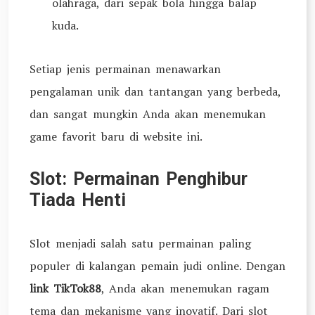
olahraga, dari sepak bola hingga balap
kuda.
Setiap jenis permainan menawarkan
pengalaman unik dan tantangan yang berbeda,
dan sangat mungkin Anda akan menemukan
game favorit baru di website ini.
Slot: Permainan Penghibur
Tiada Henti
Slot menjadi salah satu permainan paling
populer di kalangan pemain judi online. Dengan
link TikTok88
, Anda akan menemukan ragam
tema dan mekanisme yang inovatif. Dari slot