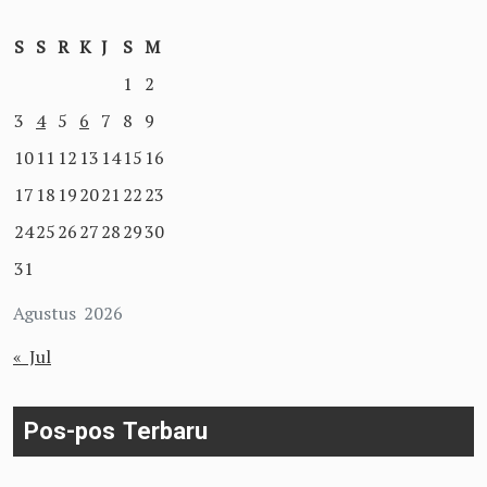
S
S
R
K
J
S
M
1
2
3
4
5
6
7
8
9
10
11
12
13
14
15
16
17
18
19
20
21
22
23
24
25
26
27
28
29
30
31
Agustus 2026
« Jul
Pos-pos Terbaru