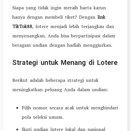
Siapa yang tidak ingin meraih harta karun
hanya dengan membeli tiket? Dengan
link
TikTok88
, lotere menjadi lebih terjangkau dan
menyenangkan. Anda bisa berpartisipasi dalam
beragam undian dengan hadiah menggiurkan.
Strategi untuk Menang di Lotere
Berikut adalah beberapa strategi untuk
meningkatkan peluang Anda dalam undian:
Pilih nomor secara acak untuk menghindari
pola seleksi umum.
Ikuti undian lotere lokal dan nasional