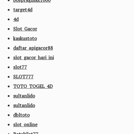
bospragmax1000
target4d
4d
Slot Gacor
kaskustoto
daftar apigacor88
slot gacor hari ini
slot77
SLOT777
TOTO TOGEL 4D
sultanlido
sultanlido
dbltoto
slot online