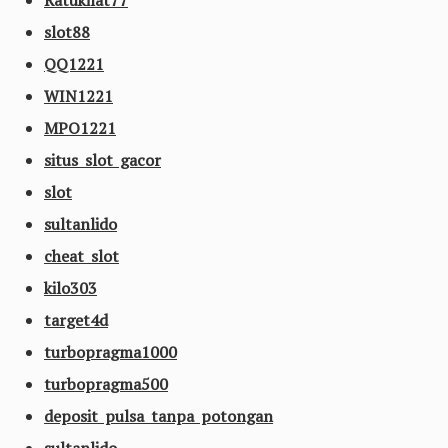
Ratukilat77
slot88
QQ1221
WIN1221
MPO1221
situs slot gacor
slot
sultanlido
cheat slot
kilo303
target4d
turbopragma1000
turbopragma500
deposit pulsa tanpa potongan