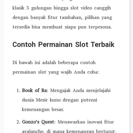
klasik 3 gulungan hingga slot video canggih
dengan banyak fitur tambahan, pilihan yang
tersedia bisa membuat siapa pun terpesona.
Contoh Permainan Slot Terbaik
Di bawah ini adalah beberapa contoh
permainan slot yang wajib Anda coba:
Book of Ra
: Mengajak Anda menjelajahi
dunia Mesir kuno dengan potensi
kemenangan besar.
Gonzo’s Quest
: Menawarkan inovasi fitur
avalanche, di mana kemenangan berturut-