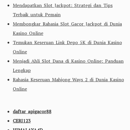
Mendapatkan Slot Jackpot: Strategi dan Tips
Terbaik untuk Pemain
Membongkar Rahasia Slot Gacor Jackpot di Dunia
Kasino Online
Temukan Keseruan Link Depo 5K di Dunia Kasino
Online
Menjadi Ahli Slot Dana di Kasino Online: Panduan
Lengkap
Rahasia Keseruan Mahjong Ways 2 di Dunia Kasino
Online
daftar apigacor88
CERI123