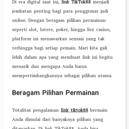
Di era digital saat ini,
link TikTok88
menjadi
jembatan penting bagi para penggemar judi
online. Dengan beragam pilihan permainan
seperti slot, lotere, poker, hingga live casino,
platform ini menawarkan sensasi yang tak
terhingga bagi setiap pemain. Mari kita gali
lebih dalam apa yang membuat link ini begitu
menarik dan mengapa Anda harus
mempertimbangkannya sebagai pilihan utama.
Beragam Pilihan Permainan
Totalitas pengalaman
link tiktok88
bermain
Anda dimulai dari banyaknya pilihan yang
ditawarkan. Di link TikTok88, Anda bisa