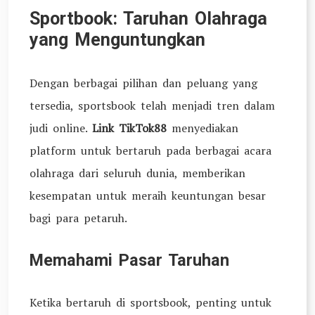
Sportbook: Taruhan Olahraga
yang Menguntungkan
Dengan berbagai pilihan dan peluang yang
tersedia, sportsbook telah menjadi tren dalam
judi online.
Link TikTok88
menyediakan
platform untuk bertaruh pada berbagai acara
olahraga dari seluruh dunia, memberikan
kesempatan untuk meraih keuntungan besar
bagi para petaruh.
Memahami Pasar Taruhan
Ketika bertaruh di sportsbook, penting untuk