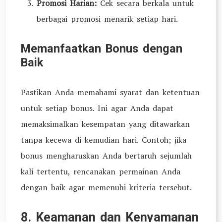
Promosi Harian:
Cek secara berkala untuk
berbagai promosi menarik setiap hari.
Memanfaatkan Bonus dengan
Baik
Pastikan Anda memahami syarat dan ketentuan
untuk setiap bonus. Ini agar Anda dapat
memaksimalkan kesempatan yang ditawarkan
tanpa kecewa di kemudian hari. Contoh; jika
bonus mengharuskan Anda bertaruh sejumlah
kali tertentu, rencanakan permainan Anda
dengan baik agar memenuhi kriteria tersebut.
8. Keamanan dan Kenyamanan