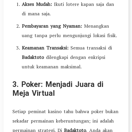
Akses Mudah:
Ikuti lotere kapan saja dan
di mana saja.
Pembayaran yang Nyaman:
Menangkan
uang tanpa perlu mengunjungi lokasi fisik.
Keamanan Transaksi:
Semua transaksi di
Badaktoto
dilengkapi dengan enkripsi
untuk keamanan maksimal.
3. Poker: Menjadi Juara di
Meja Virtual
Setiap peminat kasino tahu bahwa poker bukan
sekadar permainan keberuntungan; ini adalah
permainan strategi. Di
Badaktoto
, Anda akan