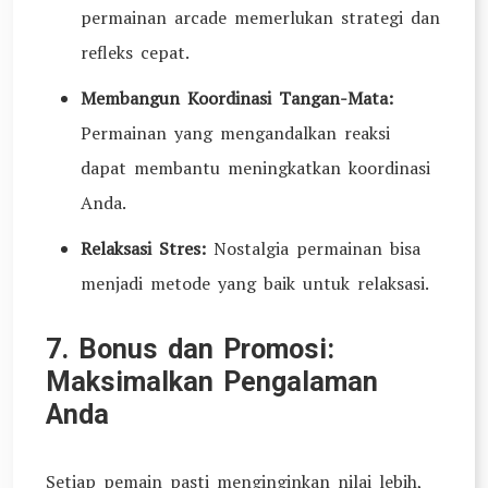
permainan arcade memerlukan strategi dan
refleks cepat.
Membangun Koordinasi Tangan-Mata:
Permainan yang mengandalkan reaksi
dapat membantu meningkatkan koordinasi
Anda.
Relaksasi Stres:
Nostalgia permainan bisa
menjadi metode yang baik untuk relaksasi.
7. Bonus dan Promosi:
Maksimalkan Pengalaman
Anda
Setiap pemain pasti menginginkan nilai lebih,