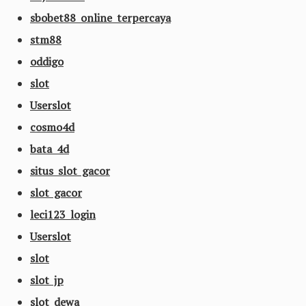
sbobet88 online terpercaya
stm88
oddigo
slot
Userslot
cosmo4d
bata 4d
situs slot gacor
slot gacor
leci123 login
Userslot
slot
slot jp
slot dewa