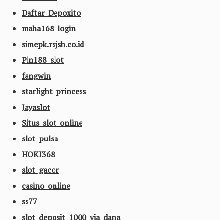
Daftar Depoxito
maha168 login
simepk.rsjsh.co.id
Pin188 slot
fangwin
starlight princess
Jayaslot
Situs slot online
slot pulsa
HOKI368
slot gacor
casino online
ss77
slot deposit 1000 via dana