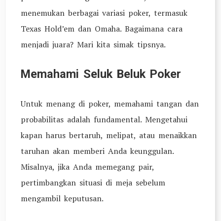
menemukan berbagai variasi poker, termasuk
Texas Hold’em dan Omaha. Bagaimana cara
menjadi juara? Mari kita simak tipsnya.
Memahami Seluk Beluk Poker
Untuk menang di poker, memahami tangan dan
probabilitas adalah fundamental. Mengetahui
kapan harus bertaruh, melipat, atau menaikkan
taruhan akan memberi Anda keunggulan.
Misalnya, jika Anda memegang pair,
pertimbangkan situasi di meja sebelum
mengambil keputusan.