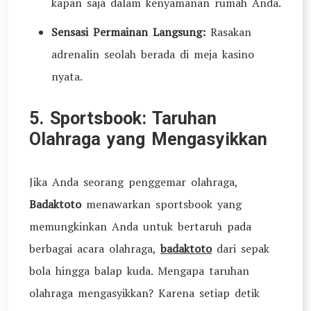
kapan saja dalam kenyamanan rumah Anda.
Sensasi Permainan Langsung:
Rasakan
adrenalin seolah berada di meja kasino
nyata.
5. Sportsbook: Taruhan
Olahraga yang Mengasyikkan
Jika Anda seorang penggemar olahraga,
Badaktoto
menawarkan sportsbook yang
memungkinkan Anda untuk bertaruh pada
berbagai acara olahraga,
badaktoto
dari sepak
bola hingga balap kuda. Mengapa taruhan
olahraga mengasyikkan? Karena setiap detik