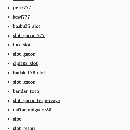
petir777
kawi777
bosku33 slot
slot gacor 777
link slot
slot gacor
cipit88 slot
Badak 178 slot
slot gacor
bandar toto
slot gacor terpercaya
daftar apigacor88
slot
slot resmi