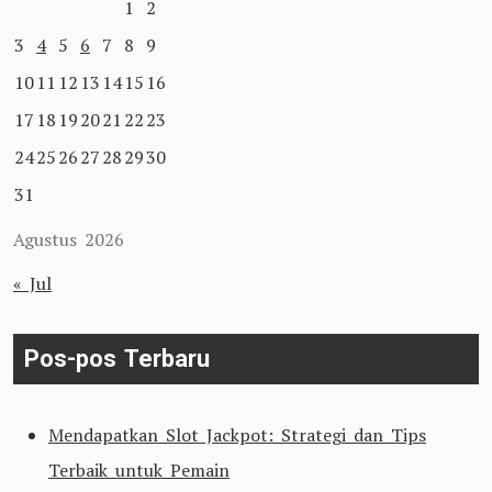
1
2
3
4
5
6
7
8
9
10
11
12
13
14
15
16
17
18
19
20
21
22
23
24
25
26
27
28
29
30
31
Agustus 2026
« Jul
Pos-pos Terbaru
Mendapatkan Slot Jackpot: Strategi dan Tips
Terbaik untuk Pemain