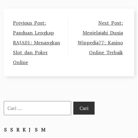
Navigasi
Previous Post:
Next Post:
pos
Panduan Lengkap
Menjelajahi Dunia
RAJA01: Menangkan
Winpedia77: Kasino
Slot dan Poker
Online Terbaik
Online
Cari
untuk:
S
S
R
K
J
S
M