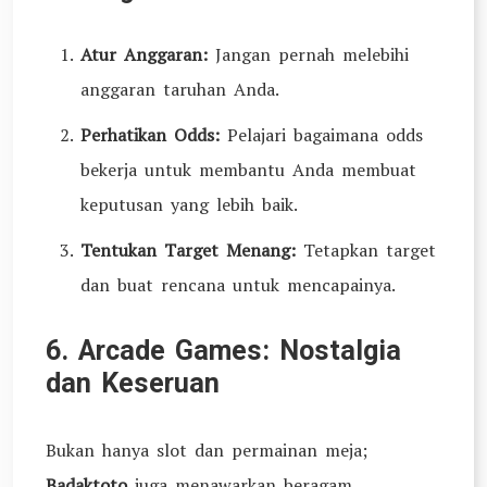
Atur Anggaran:
Jangan pernah melebihi
anggaran taruhan Anda.
Perhatikan Odds:
Pelajari bagaimana odds
bekerja untuk membantu Anda membuat
keputusan yang lebih baik.
Tentukan Target Menang:
Tetapkan target
dan buat rencana untuk mencapainya.
6. Arcade Games: Nostalgia
dan Keseruan
Bukan hanya slot dan permainan meja;
Badaktoto
juga menawarkan beragam