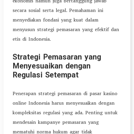
ekonomis namun juga bertanggung jawab
secara sosial serta legal. Pemahaman ini
menyediakan fondasi yang kuat dalam
menyusun strategi pemasaran yang efektif dan
etis di Indonesia.
Strategi Pemasaran yang
Menyesuaikan dengan
Regulasi Setempat
Penerapan strategi pemasaran di pasar kasino
online Indonesia harus menyesuaikan dengan
kompleksitas regulasi yang ada. Penting untuk
mendesain kampanye pemasaran yang
mematuhi norma hukum agar tidak