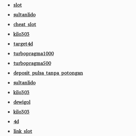
slot
sultanlido
cheat slot
kilo303
target4d
turbopragma1000
turbopragma500
deposit pulsa tanpa potongan
sultanlido
kilo303
dewigol
kilo303
4d
link slot