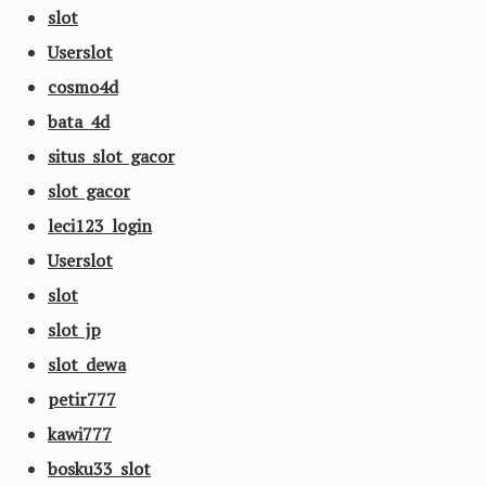
slot
Userslot
cosmo4d
bata 4d
situs slot gacor
slot gacor
leci123 login
Userslot
slot
slot jp
slot dewa
petir777
kawi777
bosku33 slot