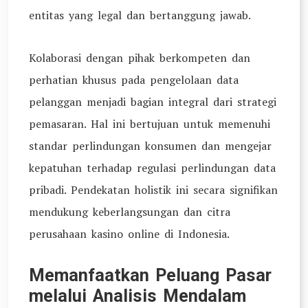
entitas yang legal dan bertanggung jawab.
Kolaborasi dengan pihak berkompeten dan
perhatian khusus pada pengelolaan data
pelanggan menjadi bagian integral dari strategi
pemasaran. Hal ini bertujuan untuk memenuhi
standar perlindungan konsumen dan mengejar
kepatuhan terhadap regulasi perlindungan data
pribadi. Pendekatan holistik ini secara signifikan
mendukung keberlangsungan dan citra
perusahaan kasino online di Indonesia.
Memanfaatkan Peluang Pasar
melalui Analisis Mendalam