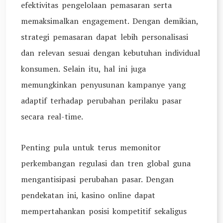
efektivitas pengelolaan pemasaran serta
memaksimalkan engagement. Dengan demikian,
strategi pemasaran dapat lebih personalisasi
dan relevan sesuai dengan kebutuhan individual
konsumen. Selain itu, hal ini juga
memungkinkan penyusunan kampanye yang
adaptif terhadap perubahan perilaku pasar
secara real-time.
Penting pula untuk terus memonitor
perkembangan regulasi dan tren global guna
mengantisipasi perubahan pasar. Dengan
pendekatan ini, kasino online dapat
mempertahankan posisi kompetitif sekaligus