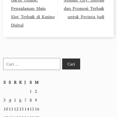
Gacor Online:
Nolimit City: Inovasi
Pengalaman Main
dan Promosi Terbaik
Slot Terbaik di Kasino
untuk Pecinta Judi
Digital
Cari
untuk:
S
S
R
K
J
S
M
1
2
3
4
5
6
7
8
9
10
11
12
13
14
15
16