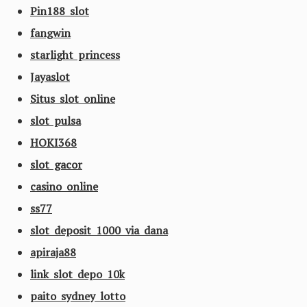
Pin188 slot
fangwin
starlight princess
Jayaslot
Situs slot online
slot pulsa
HOKI368
slot gacor
casino online
ss77
slot deposit 1000 via dana
apiraja88
link slot depo 10k
paito sydney lotto