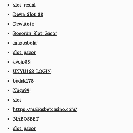
slot resmi
Dewa Slot 88
Dewatoto
Bocoran Slot Gacor
mabosbola
slot gacor
ayojp88
UNYU168 LOGIN
badak178
Naga99
slot
https://mabosbetcasino.com/
MABOSBET
slot gacor