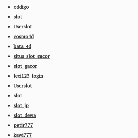
oddigo
slot
Userslot
cosmo4d
bata 4d
situs slot gacor
slot gacor
leci123 login
Userslot
slot
slot jp
slot dewa
petir777
kawi777