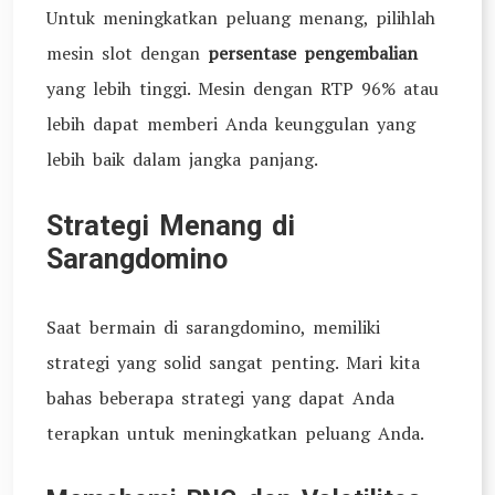
Untuk meningkatkan peluang menang, pilihlah
mesin slot dengan
persentase pengembalian
yang lebih tinggi. Mesin dengan RTP 96% atau
lebih dapat memberi Anda keunggulan yang
lebih baik dalam jangka panjang.
Strategi Menang di
Sarangdomino
Saat bermain di sarangdomino, memiliki
strategi yang solid sangat penting. Mari kita
bahas beberapa strategi yang dapat Anda
terapkan untuk meningkatkan peluang Anda.