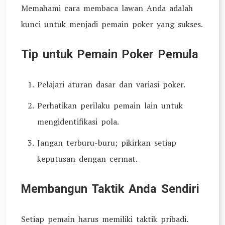
Memahami cara membaca lawan Anda adalah
kunci untuk menjadi pemain poker yang sukses.
Tip untuk Pemain Poker Pemula
Pelajari aturan dasar dan variasi poker.
Perhatikan perilaku pemain lain untuk
mengidentifikasi pola.
Jangan terburu-buru; pikirkan setiap
keputusan dengan cermat.
Membangun Taktik Anda Sendiri
Setiap pemain harus memiliki taktik pribadi.