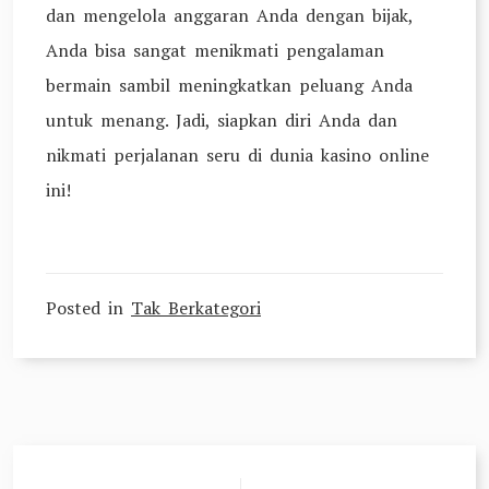
dan mengelola anggaran Anda dengan bijak,
Anda bisa sangat menikmati pengalaman
bermain sambil meningkatkan peluang Anda
untuk menang. Jadi, siapkan diri Anda dan
nikmati perjalanan seru di dunia kasino online
ini!
Posted in
Tak Berkategori