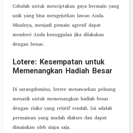
Cobalah untuk menciptakan gaya bermain yang
unik yang bisa mengejutkan lawan Anda.
Misalnya, menjadi pemain agresif dapat
memberi Anda keunggulan jika dilakukan
dengan benar.
Lotere: Kesempatan untuk
Memenangkan Hadiah Besar
Di sarangdomino, lotere menawarkan peluang
menarik untuk memenangkan hadiah besar
dengan risiko yang relatif rendah. Ini adalah
permainan yang mudah diakses dan dapat
dimainkan oleh siapa saja.