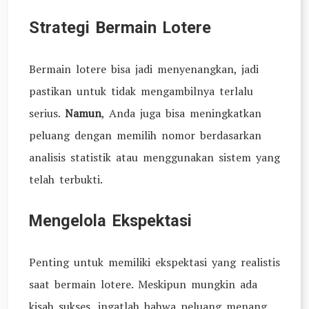
Strategi Bermain Lotere
Bermain lotere bisa jadi menyenangkan, jadi
pastikan untuk tidak mengambilnya terlalu
serius.
Namun
, Anda juga bisa meningkatkan
peluang dengan memilih nomor berdasarkan
analisis statistik atau menggunakan sistem yang
telah terbukti.
Mengelola Ekspektasi
Penting untuk memiliki ekspektasi yang realistis
saat bermain lotere. Meskipun mungkin ada
kisah sukses, ingatlah bahwa peluang menang