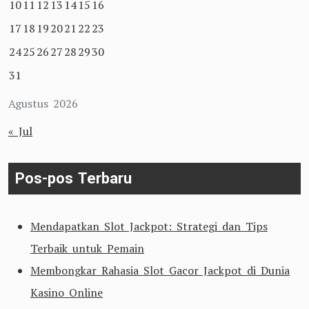
10
11
12
13
14
15
16
17
18
19
20
21
22
23
24
25
26
27
28
29
30
31
Agustus 2026
« Jul
Pos-pos Terbaru
Mendapatkan Slot Jackpot: Strategi dan Tips
Terbaik untuk Pemain
Membongkar Rahasia Slot Gacor Jackpot di Dunia
Kasino Online