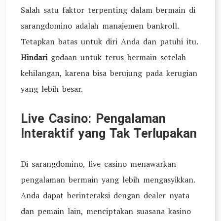
Salah satu faktor terpenting dalam bermain di
sarangdomino adalah manajemen bankroll.
Tetapkan batas untuk diri Anda dan patuhi itu.
Hindari
godaan untuk terus bermain setelah
kehilangan, karena bisa berujung pada kerugian
yang lebih besar.
Live Casino: Pengalaman
Interaktif yang Tak Terlupakan
Di sarangdomino, live casino menawarkan
pengalaman bermain yang lebih mengasyikkan.
Anda dapat berinteraksi dengan dealer nyata
dan pemain lain, menciptakan suasana kasino