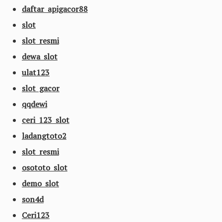
daftar apigacor88
slot
slot resmi
dewa slot
ulat123
slot gacor
qqdewi
ceri 123 slot
ladangtoto2
slot resmi
osototo slot
demo slot
son4d
Ceri123