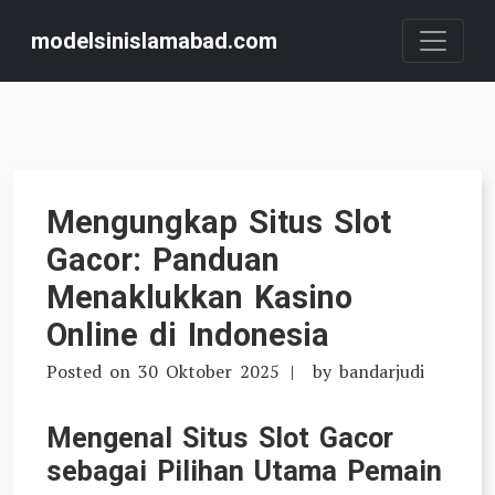
Skip
modelsinislamabad.com
to
content
Mengungkap Situs Slot
Gacor: Panduan
Menaklukkan Kasino
Online di Indonesia
Posted on
30 Oktober 2025
by
bandarjudi
Mengenal Situs Slot Gacor
sebagai Pilihan Utama Pemain