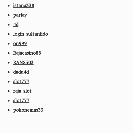
istana338
parlay
4d
login sultanlido
on999
Rajacasino88
RANS303
dadu4d
slot777
raja slot
slot777
pohonemas33