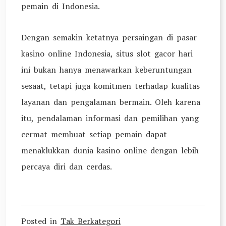
pemain di Indonesia.
Dengan semakin ketatnya persaingan di pasar
kasino online Indonesia, situs slot gacor hari
ini bukan hanya menawarkan keberuntungan
sesaat, tetapi juga komitmen terhadap kualitas
layanan dan pengalaman bermain. Oleh karena
itu, pendalaman informasi dan pemilihan yang
cermat membuat setiap pemain dapat
menaklukkan dunia kasino online dengan lebih
percaya diri dan cerdas.
Posted in
Tak Berkategori