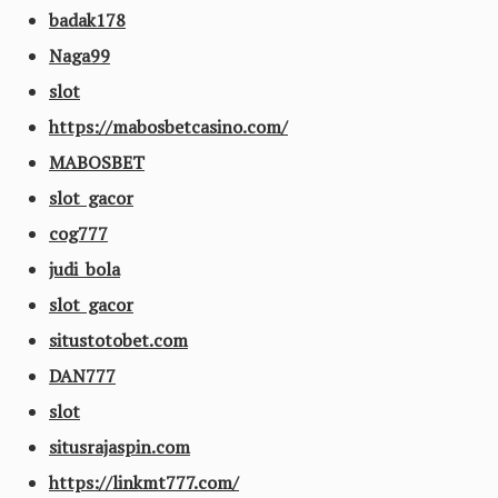
badak178
Naga99
slot
https://mabosbetcasino.com/
MABOSBET
slot gacor
cog777
judi bola
slot gacor
situstotobet.com
DAN777
slot
situsrajaspin.com
https://linkmt777.com/