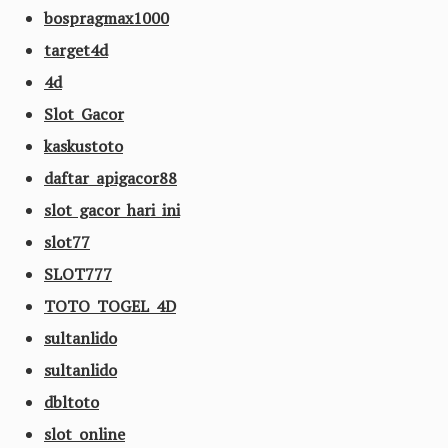
bospragmax1000
target4d
4d
Slot Gacor
kaskustoto
daftar apigacor88
slot gacor hari ini
slot77
SLOT777
TOTO TOGEL 4D
sultanlido
sultanlido
dbltoto
slot online