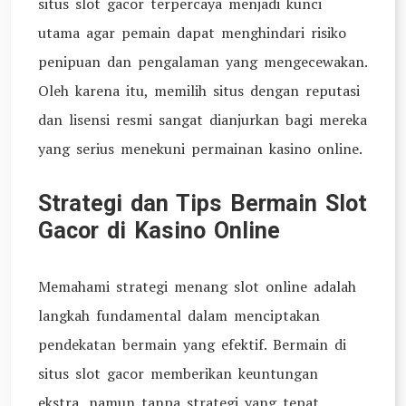
situs slot gacor terpercaya menjadi kunci
utama agar pemain dapat menghindari risiko
penipuan dan pengalaman yang mengecewakan.
Oleh karena itu, memilih situs dengan reputasi
dan lisensi resmi sangat dianjurkan bagi mereka
yang serius menekuni permainan kasino online.
Strategi dan Tips Bermain Slot
Gacor di Kasino Online
Memahami strategi menang slot online adalah
langkah fundamental dalam menciptakan
pendekatan bermain yang efektif. Bermain di
situs slot gacor memberikan keuntungan
ekstra, namun tanpa strategi yang tepat,