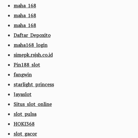
maha 168
maha 168
maha 168
Daftar Depoxito
maha168 login
simepk.rsjsh.co.id
Pin188 slot
fangwin
starlight princess
Jayaslot
Situs slot online
slot pulsa
HOKI368
slot gacor