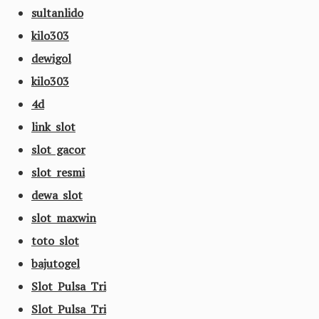
sultanlido
kilo303
dewigol
kilo303
4d
link slot
slot gacor
slot resmi
dewa slot
slot maxwin
toto slot
bajutogel
Slot Pulsa Tri
Slot Pulsa Tri