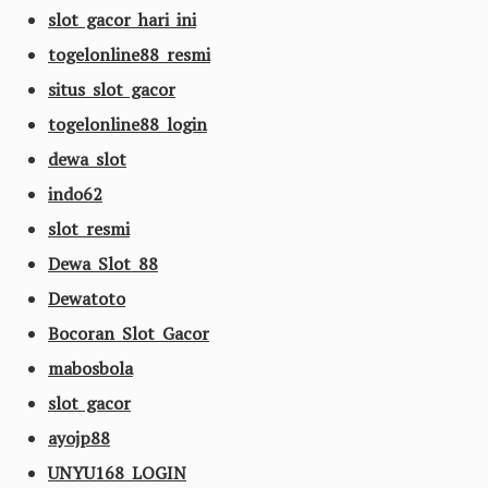
slot gacor hari ini
togelonline88 resmi
situs slot gacor
togelonline88 login
dewa slot
indo62
slot resmi
Dewa Slot 88
Dewatoto
Bocoran Slot Gacor
mabosbola
slot gacor
ayojp88
UNYU168 LOGIN