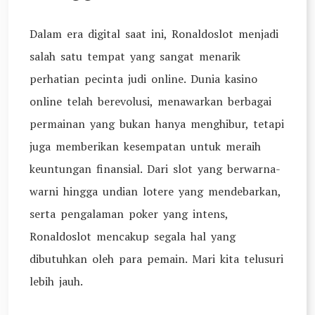
Dalam era digital saat ini, Ronaldoslot menjadi
salah satu tempat yang sangat menarik
perhatian pecinta judi online. Dunia kasino
online telah berevolusi, menawarkan berbagai
permainan yang bukan hanya menghibur, tetapi
juga memberikan kesempatan untuk meraih
keuntungan finansial. Dari slot yang berwarna-
warni hingga undian lotere yang mendebarkan,
serta pengalaman poker yang intens,
Ronaldoslot mencakup segala hal yang
dibutuhkan oleh para pemain. Mari kita telusuri
lebih jauh.