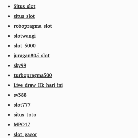
Situs slot
situs slot
robopragma slot
slotwangi
slot 5000
juragan805 slot
sky99
turbopragma500
Live draw Hk hari ini
sv388
slot777
situs toto
MPO17
slot gacor