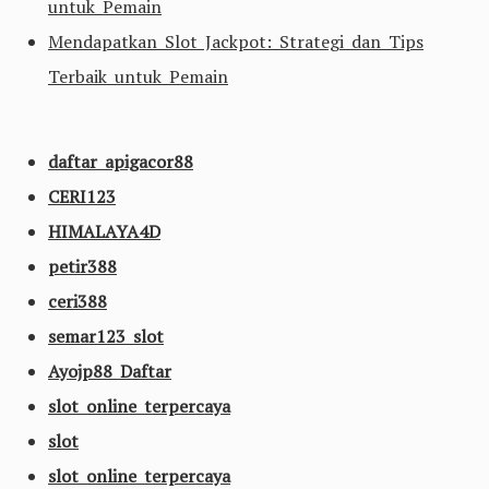
untuk Pemain
Mendapatkan Slot Jackpot: Strategi dan Tips
Terbaik untuk Pemain
daftar apigacor88
CERI123
HIMALAYA4D
petir388
ceri388
semar123 slot
Ayojp88 Daftar
slot online terpercaya
slot
slot online terpercaya