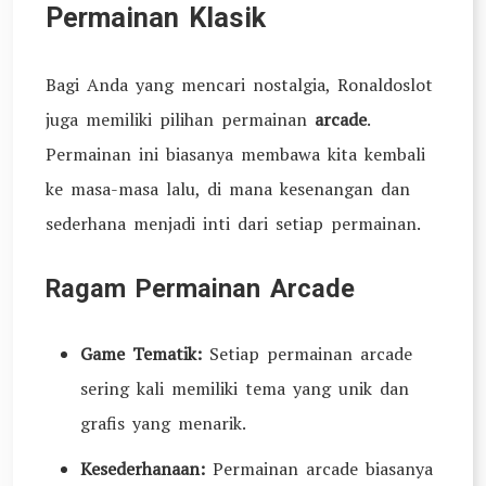
Permainan Klasik
Bagi Anda yang mencari nostalgia, Ronaldoslot
juga memiliki pilihan permainan
arcade
.
Permainan ini biasanya membawa kita kembali
ke masa-masa lalu, di mana kesenangan dan
sederhana menjadi inti dari setiap permainan.
Ragam Permainan Arcade
Game Tematik:
Setiap permainan arcade
sering kali memiliki tema yang unik dan
grafis yang menarik.
Kesederhanaan:
Permainan arcade biasanya