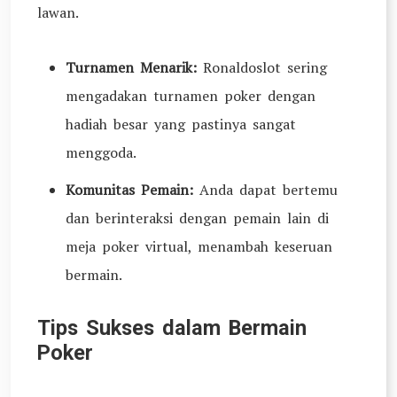
lawan.
Turnamen Menarik:
Ronaldoslot sering
mengadakan turnamen poker dengan
hadiah besar yang pastinya sangat
menggoda.
Komunitas Pemain:
Anda dapat bertemu
dan berinteraksi dengan pemain lain di
meja poker virtual, menambah keseruan
bermain.
Tips Sukses dalam Bermain
Poker