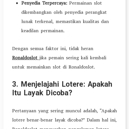
Penyedia Terpercaya:
Permainan slot
dikembangkan oleh penyedia perangkat
lunak terkenal, memastikan kualitas dan
keadilan permainan.
Dengan semua faktor ini, tidak heran
Ronaldoslot
jika pemain sering kali kembali
untuk memainkan slot di Ronaldoslot.
3. Menjelajahi Lotere: Apakah
Itu Layak Dicoba?
Pertanyaan yang sering muncul adalah, “Apakah
lotere benar-benar layak dicoba?” Dalam hal ini,