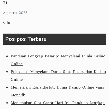
31
Agustus 2026
« Jul
Pos-pos Terbaru
Panduan Lengkap Pasarjp: Menyelami Dunia Casino
Online
Pojokslot: Menyelami Dunia Slot, Poker, dan Kasino
Online
Menjelajahi Ronaldoslot: Dunia Kasino Online yang
Menarik
Menemukan Slot Gacor Hari Ini: Panduan Lengkap