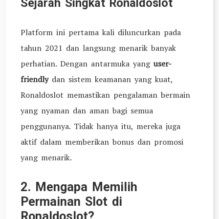
Sejarah Singkat Ronaldoslot
Platform ini pertama kali diluncurkan pada
tahun 2021 dan langsung menarik banyak
perhatian. Dengan antarmuka yang
user-
friendly
dan sistem keamanan yang kuat,
Ronaldoslot memastikan pengalaman bermain
yang nyaman dan aman bagi semua
penggunanya. Tidak hanya itu, mereka juga
aktif dalam memberikan bonus dan promosi
yang menarik.
2. Mengapa Memilih
Permainan Slot di
Ronaldoslot?