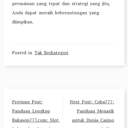
permainan yang tepat dan strategi yang jitu,
Anda dapat meraih keberuntungan yang
diimpikan.
Posted in
Tak Berkategori
Navigasi
Previous Post:
Next Post:
Coba777:
pos
Panduan Lengkap
Panduan Menarik
Bukawin777.com: Slot,
untuk Dunia Casino