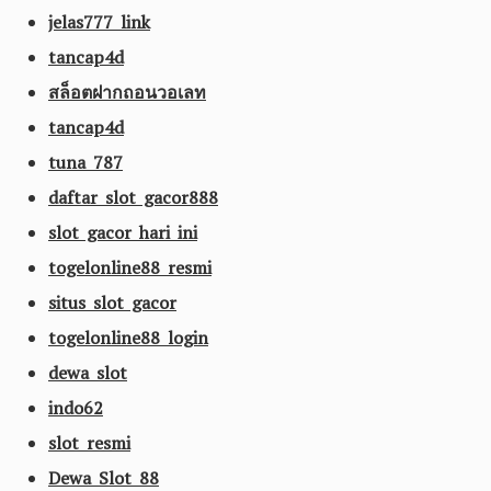
jelas777 link
tancap4d
สล็อตฝากถอนวอเลท
tancap4d
tuna 787
daftar slot gacor888
slot gacor hari ini
togelonline88 resmi
situs slot gacor
togelonline88 login
dewa slot
indo62
slot resmi
Dewa Slot 88