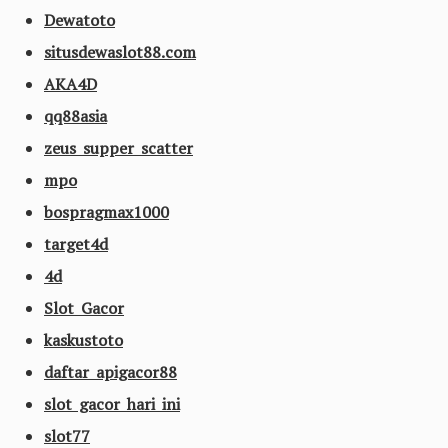
Dewatoto
situsdewaslot88.com
AKA4D
qq88asia
zeus supper scatter
mpo
bospragmax1000
target4d
4d
Slot Gacor
kaskustoto
daftar apigacor88
slot gacor hari ini
slot77