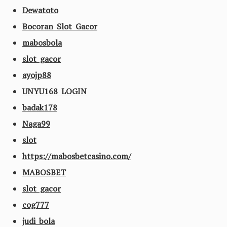
Dewatoto
Bocoran Slot Gacor
mabosbola
slot gacor
ayojp88
UNYU168 LOGIN
badak178
Naga99
slot
https://mabosbetcasino.com/
MABOSBET
slot gacor
cog777
judi bola