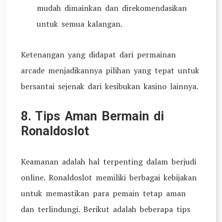
mudah dimainkan dan direkomendasikan
untuk semua kalangan.
Ketenangan yang didapat dari permainan
arcade menjadikannya pilihan yang tepat untuk
bersantai sejenak dari kesibukan kasino lainnya.
8. Tips Aman Bermain di
Ronaldoslot
Keamanan adalah hal terpenting dalam berjudi
online. Ronaldoslot memiliki berbagai kebijakan
untuk memastikan para pemain tetap aman
dan terlindungi. Berikut adalah beberapa tips