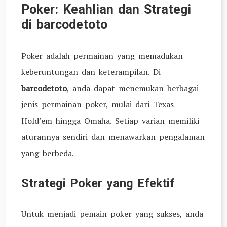
Poker: Keahlian dan Strategi
di barcodetoto
Poker adalah permainan yang memadukan
keberuntungan dan keterampilan. Di
barcodetoto
, anda dapat menemukan berbagai
jenis permainan poker, mulai dari Texas
Hold’em hingga Omaha. Setiap varian memiliki
aturannya sendiri dan menawarkan pengalaman
yang berbeda.
Strategi Poker yang Efektif
Untuk menjadi pemain poker yang sukses, anda