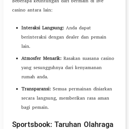
Beberapa keuntungan dari bermain di live
casino antara lain:
Interaksi Langsung:
Anda dapat
berinteraksi dengan dealer dan pemain
lain.
Atmosfer Menarik:
Rasakan suasana casino
yang sesungguhnya dari kenyamanan
rumah anda.
Transparansi:
Semua permainan disiarkan
secara langsung, memberikan rasa aman
bagi pemain.
Sportsbook: Taruhan Olahraga