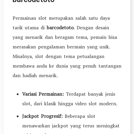
Permainan slot merupakan salah satu daya
tarik utama di
barcodetoto
. Dengan desain
yang menarik dan beragam tema, pemain bisa
merasakan pengalaman bermain yang unik.
Misalnya, slot dengan tema petualangan
membawa anda ke dunia yang penuh tantangan
dan hadiah menarik.
Variasi Permainan:
Terdapat banyak jenis
slot, dari klasik hingga video slot modern.
Jackpot Progresif:
Beberapa slot
menawarkan jackpot yang terus meningkat