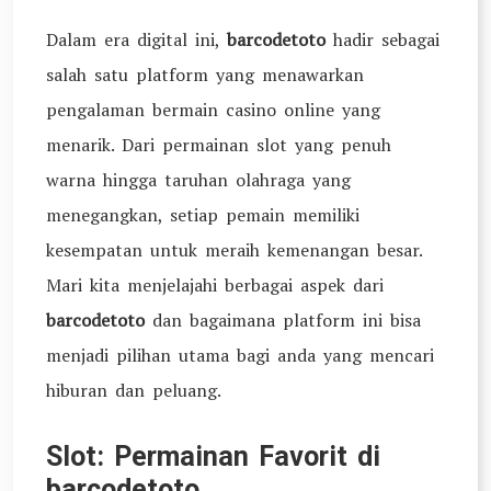
Dalam era digital ini,
barcodetoto
hadir sebagai
salah satu platform yang menawarkan
pengalaman bermain casino online yang
menarik. Dari permainan slot yang penuh
warna hingga taruhan olahraga yang
menegangkan, setiap pemain memiliki
kesempatan untuk meraih kemenangan besar.
Mari kita menjelajahi berbagai aspek dari
barcodetoto
dan bagaimana platform ini bisa
menjadi pilihan utama bagi anda yang mencari
hiburan dan peluang.
Slot: Permainan Favorit di
barcodetoto