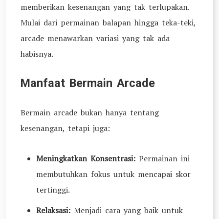
memberikan kesenangan yang tak terlupakan.
Mulai dari permainan balapan hingga teka-teki,
arcade menawarkan variasi yang tak ada
habisnya.
Manfaat Bermain Arcade
Bermain arcade bukan hanya tentang
kesenangan, tetapi juga:
Meningkatkan Konsentrasi:
Permainan ini
membutuhkan fokus untuk mencapai skor
tertinggi.
Relaksasi:
Menjadi cara yang baik untuk