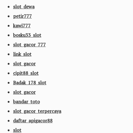
slot dewa
petir777
kawi777
bosku33 slot
slot gacor 777
link slot
slot gacor
cipit88 slot
Badak 178 slot
slot gacor
bandar toto
slot gacor terpercaya
daftar apigacor88
slot