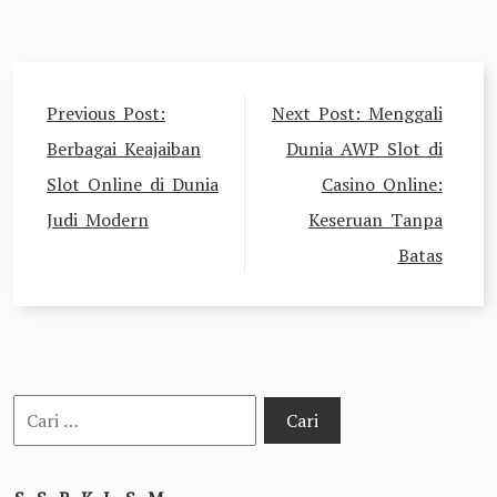
Navigasi
Previous Post:
Next Post:
Menggali
pos
Berbagai Keajaiban
Dunia AWP Slot di
Slot Online di Dunia
Casino Online:
Judi Modern
Keseruan Tanpa
Batas
Cari
untuk: