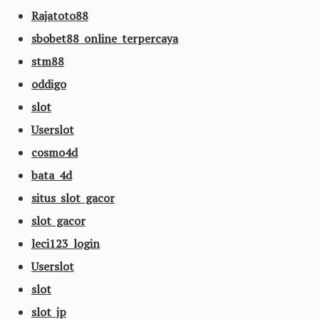
Rajatoto88
sbobet88 online terpercaya
stm88
oddigo
slot
Userslot
cosmo4d
bata 4d
situs slot gacor
slot gacor
leci123 login
Userslot
slot
slot jp