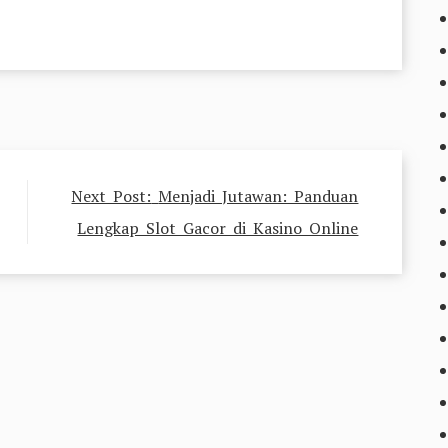
Next Post:
Menjadi Jutawan: Panduan
Lengkap Slot Gacor di Kasino Online