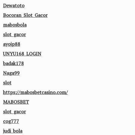
Dewatoto
Bocoran Slot Gacor
mabosbola
slot gacor
ayojp88
UNYU168 LOGIN
badak178
Naga99
slot
https://mabosbetcasino.com/
MABOSBET
slot gacor
cog777
judi bola