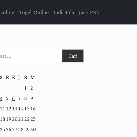
Online
Togel Online
Judi Bola
Jasa PBN
i
tuk:
S
R
K
J
S
M
1
2
4
5
6
7
8
9
11
12
13
14
15
16
18
19
20
21
22
23
25
26
27
28
29
30