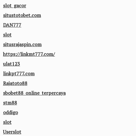
slot gacor
situstotobet.com
DAN777
slot
situsrajaspin.com
https://linkmt777.com/
ulat123
linkpt777.com
Rajatoto88
sbobet88 online terpercaya
stm88
oddigo
slot
Userslot