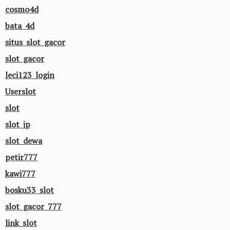
cosmo4d
bata 4d
situs slot gacor
slot gacor
leci123 login
Userslot
slot
slot jp
slot dewa
petir777
kawi777
bosku33 slot
slot gacor 777
link slot