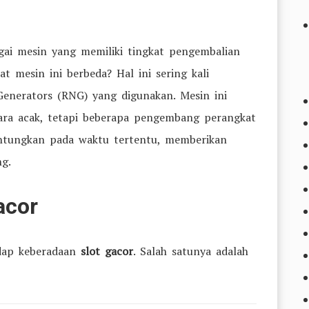
gai mesin yang memiliki tingkat pengembalian
t mesin ini berbeda? Hal ini sering kali
erators (RNG) yang digunakan. Mesin ini
cara acak, tetapi beberapa pengembang perangkat
tungkan pada waktu tertentu, memberikan
g.
acor
adap keberadaan
slot gacor
. Salah satunya adalah