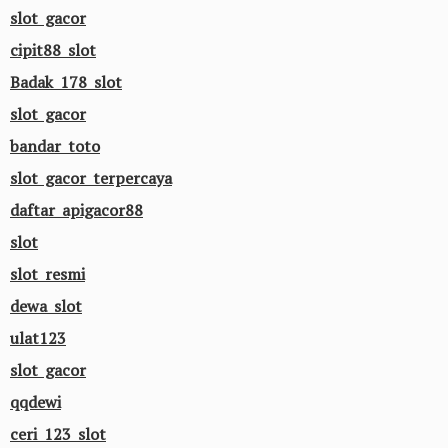
slot gacor
cipit88 slot
Badak 178 slot
slot gacor
bandar toto
slot gacor terpercaya
daftar apigacor88
slot
slot resmi
dewa slot
ulat123
slot gacor
qqdewi
ceri 123 slot