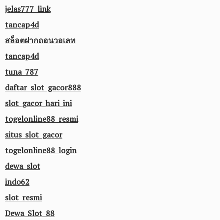
jelas777 link
tancap4d
สล็อตฝากถอนวอเลท
tancap4d
tuna 787
daftar slot gacor888
slot gacor hari ini
togelonline88 resmi
situs slot gacor
togelonline88 login
dewa slot
indo62
slot resmi
Dewa Slot 88