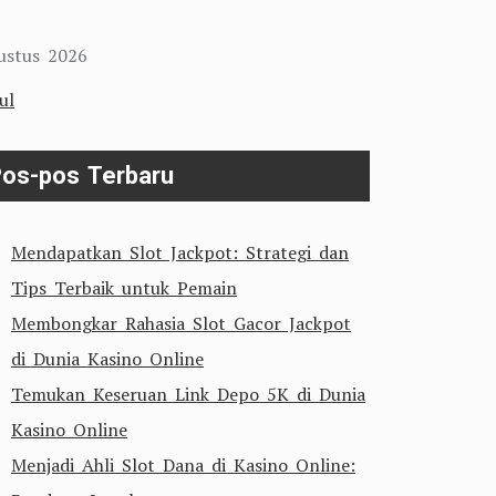
ustus 2026
ul
os-pos Terbaru
Mendapatkan Slot Jackpot: Strategi dan
Tips Terbaik untuk Pemain
Membongkar Rahasia Slot Gacor Jackpot
di Dunia Kasino Online
Temukan Keseruan Link Depo 5K di Dunia
Kasino Online
Menjadi Ahli Slot Dana di Kasino Online: