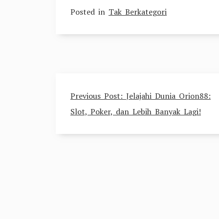
Posted in
Tak Berkategori
Navigasi
Previous Post:
Jelajahi Dunia Orion88:
pos
Slot, Poker, dan Lebih Banyak Lagi!