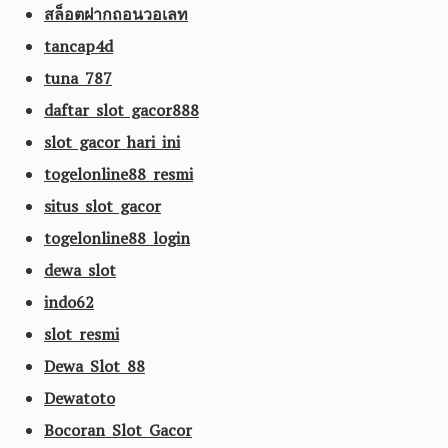
สล็อตฝากถอนวอเลท
tancap4d
tuna 787
daftar slot gacor888
slot gacor hari ini
togelonline88 resmi
situs slot gacor
togelonline88 login
dewa slot
indo62
slot resmi
Dewa Slot 88
Dewatoto
Bocoran Slot Gacor