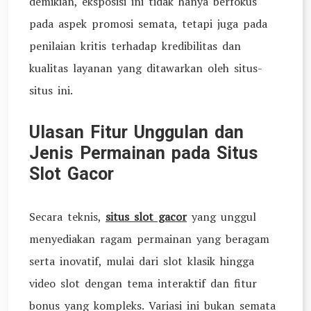
demikian, eksposisi ini tidak hanya berfokus
pada aspek promosi semata, tetapi juga pada
penilaian kritis terhadap kredibilitas dan
kualitas layanan yang ditawarkan oleh situs-
situs ini.
Ulasan Fitur Unggulan dan
Jenis Permainan pada Situs
Slot Gacor
Secara teknis,
situs slot gacor
yang unggul
menyediakan ragam permainan yang beragam
serta inovatif, mulai dari slot klasik hingga
video slot dengan tema interaktif dan fitur
bonus yang kompleks. Variasi ini bukan semata