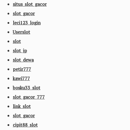
situs slot gacor
slot gacor
leci123 login
Userslot
slot
slot jp
slot dewa
petir777
kawi777
bosku33 slot
slot gacor 777
link slot
slot gacor
cipit88 slot