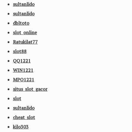
sultanlido
sultanlido
dbltoto
slot online
Ratukilat77
slot88
QQ1221
WIN1221
MPO1221
situs slot gacor
slot
sultanlido
cheat slot
kilo303