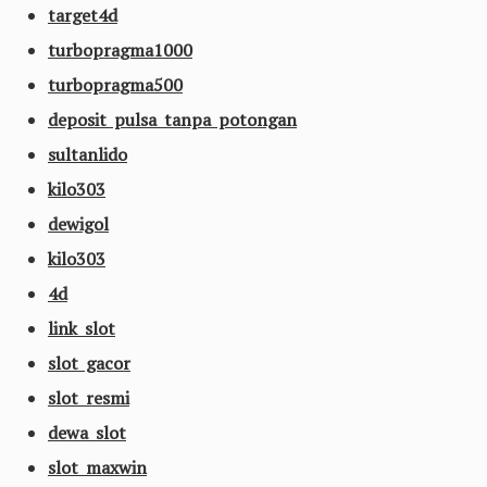
target4d
turbopragma1000
turbopragma500
deposit pulsa tanpa potongan
sultanlido
kilo303
dewigol
kilo303
4d
link slot
slot gacor
slot resmi
dewa slot
slot maxwin