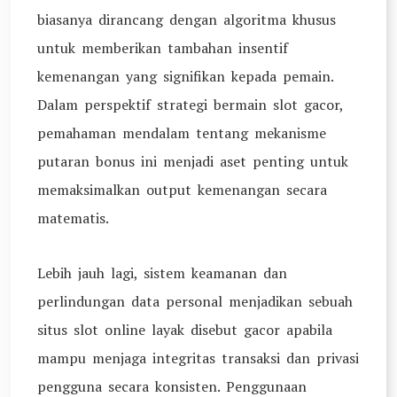
biasanya dirancang dengan algoritma khusus
untuk memberikan tambahan insentif
kemenangan yang signifikan kepada pemain.
Dalam perspektif strategi bermain slot gacor,
pemahaman mendalam tentang mekanisme
putaran bonus ini menjadi aset penting untuk
memaksimalkan output kemenangan secara
matematis.
Lebih jauh lagi, sistem keamanan dan
perlindungan data personal menjadikan sebuah
situs slot online layak disebut gacor apabila
mampu menjaga integritas transaksi dan privasi
pengguna secara konsisten. Penggunaan