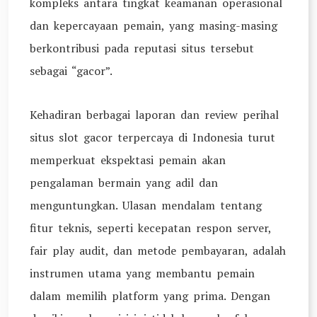
kompleks antara tingkat keamanan operasional
dan kepercayaan pemain, yang masing-masing
berkontribusi pada reputasi situs tersebut
sebagai “gacor”.
Kehadiran berbagai laporan dan review perihal
situs slot gacor terpercaya di Indonesia turut
memperkuat ekspektasi pemain akan
pengalaman bermain yang adil dan
menguntungkan. Ulasan mendalam tentang
fitur teknis, seperti kecepatan respon server,
fair play audit, dan metode pembayaran, adalah
instrumen utama yang membantu pemain
dalam memilih platform yang prima. Dengan