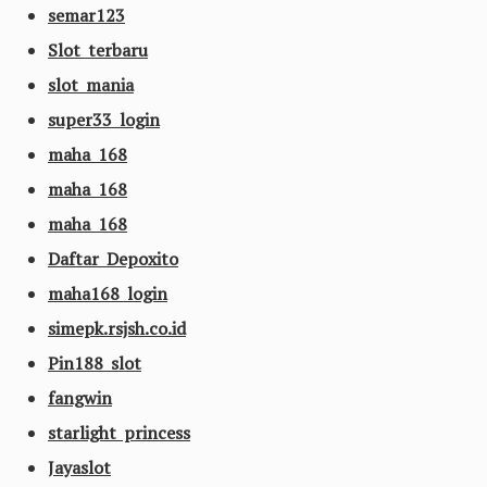
semar123
Slot terbaru
slot mania
super33 login
maha 168
maha 168
maha 168
Daftar Depoxito
maha168 login
simepk.rsjsh.co.id
Pin188 slot
fangwin
starlight princess
Jayaslot