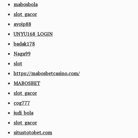
mabosbola
slot gacor
ayojp88
UNYU168 LOGIN
badak178
Naga99
slot
https://mabosbetcasino.com/
MABOSBET
slot gacor
cog777
judi bola
slot gacor
situstotobet.com