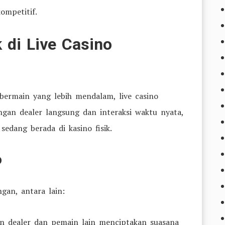
ompetitif.
di Live Casino
ermain yang lebih mendalam, live casino
ngan dealer langsung dan interaksi waktu nyata,
edang berada di kasino fisik.
o
gan, antara lain:
n dealer dan pemain lain menciptakan suasana