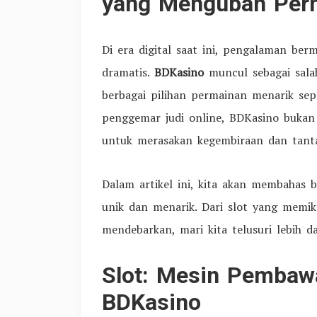
yang Mengubah Per
Di era digital saat ini, pengalaman ber
dramatis.
BDKasino
muncul sebagai sala
berbagai pilihan permainan menarik sepe
penggemar judi online, BDKasino bukan 
untuk merasakan kegembiraan dan tan
Dalam artikel ini, kita akan membahas
unik dan menarik. Dari slot yang memik
mendebarkan, mari kita telusuri lebih d
Slot: Mesin Pembaw
BDKasino