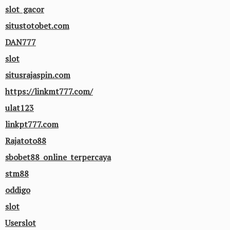
slot gacor
situstotobet.com
DAN777
slot
situsrajaspin.com
https://linkmt777.com/
ulat123
linkpt777.com
Rajatoto88
sbobet88 online terpercaya
stm88
oddigo
slot
Userslot