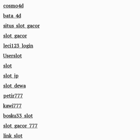
cosmo4d
bata 4d
situs slot gacor
slot gacor
leci123 login
Userslot
slot
slot jp
slot dewa
petir777
kawi777
bosku33 slot
slot gacor 777
link slot