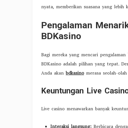
nyata, memberikan suasana yang lebih k
Pengalaman Menarik 
BDKasino
Bagi mereka yang mencari pengalaman b
BDKasino adalah pilihan yang tepat. De
Anda akan
bdkasino
merasa seolah-olah s
Keuntungan Live Casin
Live casino menawarkan banyak keuntun
Interaksi langsung:
Berbicara denga