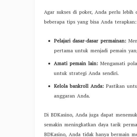
Agar sukses di poker, Anda perlu lebih 
beberapa tips yang bisa Anda terapkan:
Pelajari dasar-dasar permainan:
Mema
pertama untuk menjadi pemain yang
Amati pemain lain:
Mengamati pola
untuk strategi Anda sendiri.
Kelola bankroll Anda:
Pastikan untu
anggaran Anda.
Di BDKasino, Anda juga dapat menemuk
semakin meningkatkan daya tarik permai
BDKasino, Anda tidak hanya bermain m