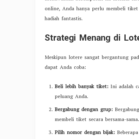
online, Anda hanya perlu membeli tiket
hadiah fantastis.
Strategi Menang di Lot
Meskipun lotere sangat bergantung pa
dapat Anda coba:
Beli lebih banyak tiket:
Ini adalah c
peluang Anda.
Bergabung dengan grup:
Bergabungl
membeli tiket secara bersama-sama.
Pilih nomor dengan bijak:
Beberapa 