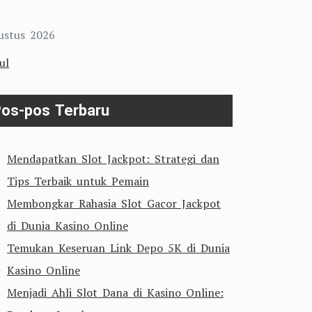
ustus 2026
ul
os-pos Terbaru
Mendapatkan Slot Jackpot: Strategi dan
Tips Terbaik untuk Pemain
Membongkar Rahasia Slot Gacor Jackpot
di Dunia Kasino Online
Temukan Keseruan Link Depo 5K di Dunia
Kasino Online
Menjadi Ahli Slot Dana di Kasino Online: