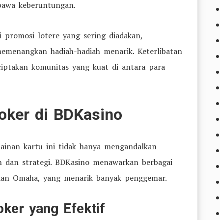
bawa keberuntungan.
 promosi lotere yang sering diadakan,
menangkan hadiah-hadiah menarik. Keterlibatan
ciptakan komunitas yang kuat di antara para
oker di BDKasino
ainan kartu ini tidak hanya mengandalkan
n dan strategi. BDKasino menawarkan berbagai
 dan Omaha, yang menarik banyak penggemar.
ker yang Efektif