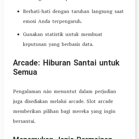
Berhati-hati dengan taruhan langsung saat
emosi Anda terpengaruh.
Gunakan statistik untuk membuat
keputusan yang berbasis data.
Arcade: Hiburan Santai untuk
Semua
Pengalaman não menuntut dalam perjudian
juga disediakan melalui arcade. Slot arcade
memberikan pilihan bagi mereka yang ingin
bersantai.