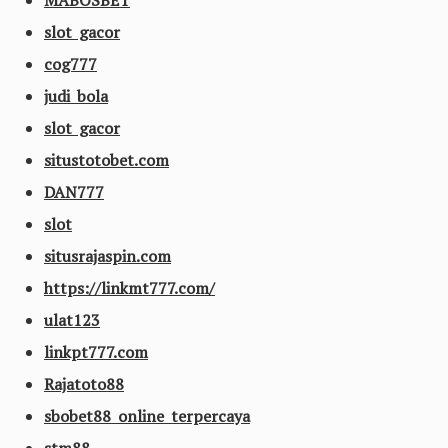
MABOSBET
slot gacor
cog777
judi bola
slot gacor
situstotobet.com
DAN777
slot
situsrajaspin.com
https://linkmt777.com/
ulat123
linkpt777.com
Rajatoto88
sbobet88 online terpercaya