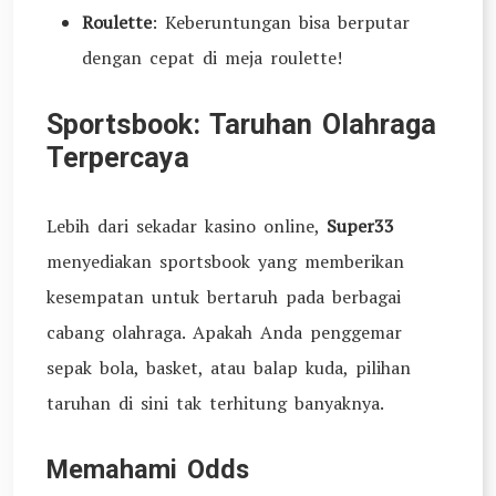
Roulette
: Keberuntungan bisa berputar
dengan cepat di meja roulette!
Sportsbook: Taruhan Olahraga
Terpercaya
Lebih dari sekadar kasino online,
Super33
menyediakan sportsbook yang memberikan
kesempatan untuk bertaruh pada berbagai
cabang olahraga. Apakah Anda penggemar
sepak bola, basket, atau balap kuda, pilihan
taruhan di sini tak terhitung banyaknya.
Memahami Odds