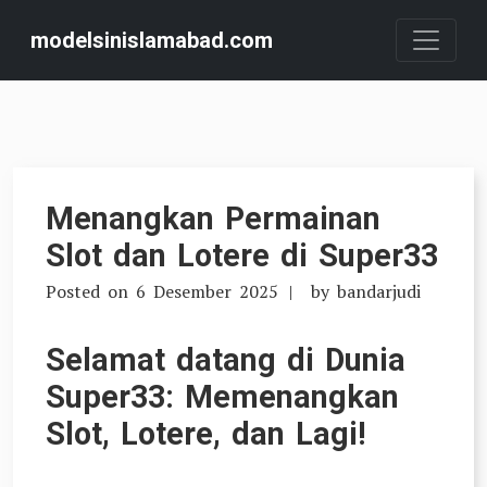
Skip
modelsinislamabad.com
to
content
Menangkan Permainan
Slot dan Lotere di Super33
Posted on
6 Desember 2025
by
bandarjudi
Selamat datang di Dunia
Super33: Memenangkan
Slot, Lotere, dan Lagi!