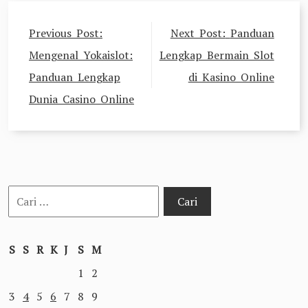
Navigasi
Previous Post:
Next Post:
Panduan
pos
Mengenal Yokaislot:
Lengkap Bermain Slot
Panduan Lengkap
di Kasino Online
Dunia Casino Online
Cari
untuk:
S
S
R
K
J
S
M
1
2
3
4
5
6
7
8
9