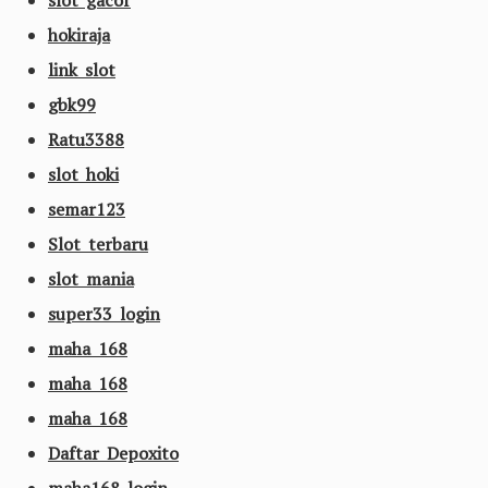
slot gacor
hokiraja
link slot
gbk99
Ratu3388
slot hoki
semar123
Slot terbaru
slot mania
super33 login
maha 168
maha 168
maha 168
Daftar Depoxito