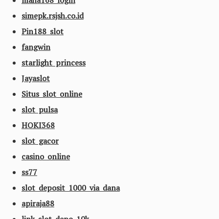
maha168 login
simepk.rsjsh.co.id
Pin188 slot
fangwin
starlight princess
Jayaslot
Situs slot online
slot pulsa
HOKI368
slot gacor
casino online
ss77
slot deposit 1000 via dana
apiraja88