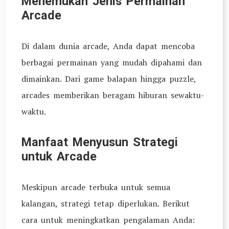
Menemukan Jenis Permainan
Arcade
Di dalam dunia arcade, Anda dapat mencoba
berbagai permainan yang mudah dipahami dan
dimainkan. Dari game balapan hingga puzzle,
arcades memberikan beragam hiburan sewaktu-
waktu.
Manfaat Menyusun Strategi
untuk Arcade
Meskipun arcade terbuka untuk semua
kalangan, strategi tetap diperlukan. Berikut
cara untuk meningkatkan pengalaman Anda: