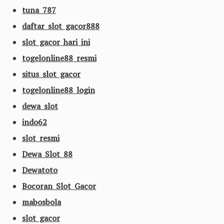
tuna 787
daftar slot gacor888
slot gacor hari ini
togelonline88 resmi
situs slot gacor
togelonline88 login
dewa slot
indo62
slot resmi
Dewa Slot 88
Dewatoto
Bocoran Slot Gacor
mabosbola
slot gacor