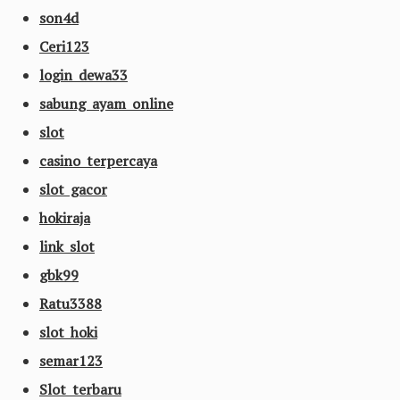
son4d
Ceri123
login dewa33
sabung ayam online
slot
casino terpercaya
slot gacor
hokiraja
link slot
gbk99
Ratu3388
slot hoki
semar123
Slot terbaru