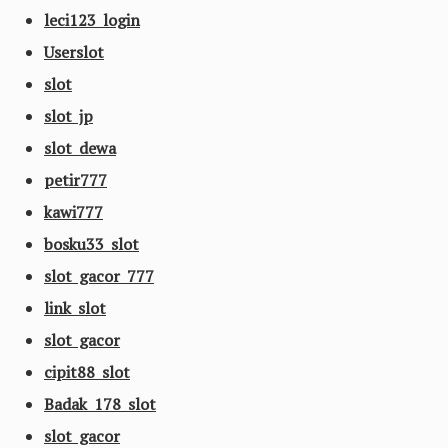
leci123 login
Userslot
slot
slot jp
slot dewa
petir777
kawi777
bosku33 slot
slot gacor 777
link slot
slot gacor
cipit88 slot
Badak 178 slot
slot gacor