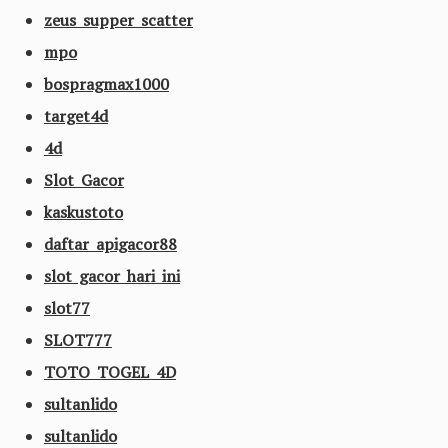
zeus supper scatter
mpo
bospragmax1000
target4d
4d
Slot Gacor
kaskustoto
daftar apigacor88
slot gacor hari ini
slot77
SLOT777
TOTO TOGEL 4D
sultanlido
sultanlido