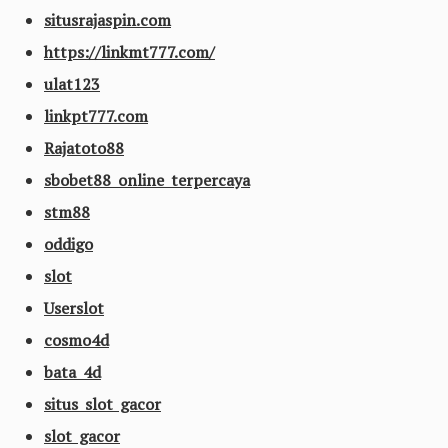
situsrajaspin.com
https://linkmt777.com/
ulat123
linkpt777.com
Rajatoto88
sbobet88 online terpercaya
stm88
oddigo
slot
Userslot
cosmo4d
bata 4d
situs slot gacor
slot gacor