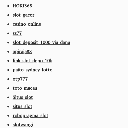
HOKI368
slot gacor
casino online
ss77
slot deposit 1000 via dana
apiraja88
link slot depo 10k
paito sydney lotto
otp777
toto macau
Situs slot
situs slot
robopragma slot
slotwangi