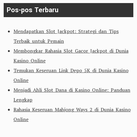
Pos-pos Terbaru
Mendapatkan Slot Jackpot: Strategi dan Tips
Terbaik untuk Pemain
Membongkar Rahasia Slot Gacor Jackpot di Dunia
Kasino Online
Temukan Keseruan Link Depo 5K di Dunia Kasino
Online
Menjadi Ahli Slot Dana di Kasino Online: Panduan
Lengkap
Rahasia Keseruan Mahjong Ways 2 di Dunia Kasino
Online