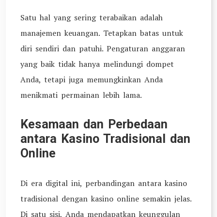
Satu hal yang sering terabaikan adalah
manajemen keuangan. Tetapkan batas untuk
diri sendiri dan patuhi. Pengaturan anggaran
yang baik tidak hanya melindungi dompet
Anda, tetapi juga memungkinkan Anda
menikmati permainan lebih lama.
Kesamaan dan Perbedaan
antara Kasino Tradisional dan
Online
Di era digital ini, perbandingan antara kasino
tradisional dengan kasino online semakin jelas.
Di satu sisi, Anda mendapatkan keunggulan