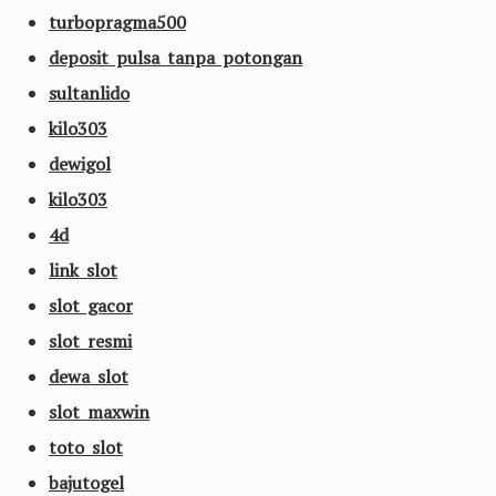
turbopragma500
deposit pulsa tanpa potongan
sultanlido
kilo303
dewigol
kilo303
4d
link slot
slot gacor
slot resmi
dewa slot
slot maxwin
toto slot
bajutogel