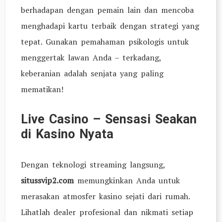
berhadapan dengan pemain lain dan mencoba
menghadapi kartu terbaik dengan strategi yang
tepat. Gunakan pemahaman psikologis untuk
menggertak lawan Anda – terkadang,
keberanian adalah senjata yang paling
mematikan!
Live Casino – Sensasi Seakan
di Kasino Nyata
Dengan teknologi streaming langsung,
situssvip2.com
memungkinkan Anda untuk
merasakan atmosfer kasino sejati dari rumah.
Lihatlah dealer profesional dan nikmati setiap