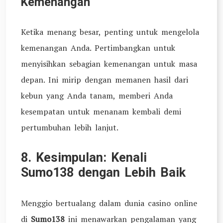
Kemenangan
Ketika menang besar, penting untuk mengelola
kemenangan Anda. Pertimbangkan untuk
menyisihkan sebagian kemenangan untuk masa
depan. Ini mirip dengan memanen hasil dari
kebun yang Anda tanam, memberi Anda
kesempatan untuk menanam kembali demi
pertumbuhan lebih lanjut.
8. Kesimpulan: Kenali
Sumo138 dengan Lebih Baik
Menggio bertualang dalam dunia casino online
di
Sumo138
ini menawarkan pengalaman yang