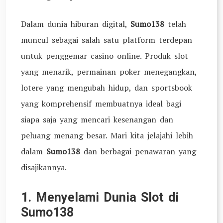
Dalam dunia hiburan digital,
Sumo138
telah
muncul sebagai salah satu platform terdepan
untuk penggemar casino online. Produk slot
yang menarik, permainan poker menegangkan,
lotere yang mengubah hidup, dan sportsbook
yang komprehensif membuatnya ideal bagi
siapa saja yang mencari kesenangan dan
peluang menang besar. Mari kita jelajahi lebih
dalam
Sumo138
dan berbagai penawaran yang
disajikannya.
1. Menyelami Dunia Slot di
Sumo138