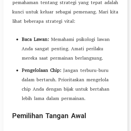
pemahaman tentang strategi yang tepat adalah
kunci untuk keluar sebagai pemenang. Mari kita
lihat beberapa strategi vital:
Baca Lawan:
Memahami psikologi lawan
Anda sangat penting. Amati perilaku
mereka saat permainan berlangsung.
Pengelolaan Chip:
Jangan terburu-buru
dalam bertaruh. Prioritaskan mengelola
chip Anda dengan bijak untuk bertahan
lebih lama dalam permainan.
Pemilihan Tangan Awal