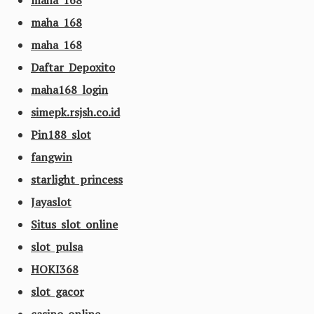
maha 168
maha 168
maha 168
Daftar Depoxito
maha168 login
simepk.rsjsh.co.id
Pin188 slot
fangwin
starlight princess
Jayaslot
Situs slot online
slot pulsa
HOKI368
slot gacor