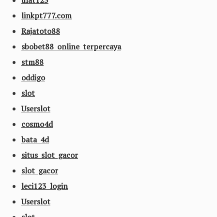
ulat123
linkpt777.com
Rajatoto88
sbobet88 online terpercaya
stm88
oddigo
slot
Userslot
cosmo4d
bata 4d
situs slot gacor
slot gacor
leci123 login
Userslot