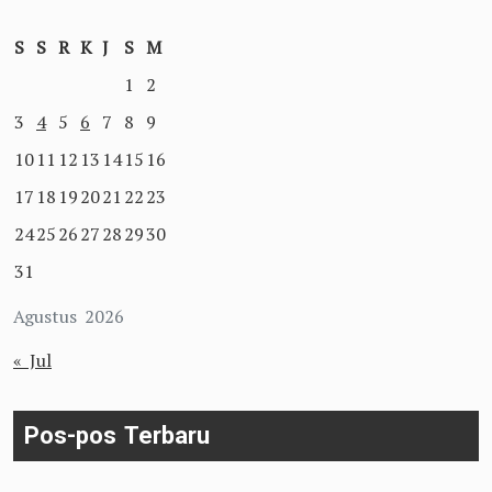
S
S
R
K
J
S
M
1
2
3
4
5
6
7
8
9
10
11
12
13
14
15
16
17
18
19
20
21
22
23
24
25
26
27
28
29
30
31
Agustus 2026
« Jul
Pos-pos Terbaru