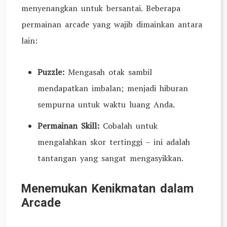
menyenangkan untuk bersantai. Beberapa
permainan arcade yang wajib dimainkan antara
lain:
Puzzle:
Mengasah otak sambil
mendapatkan imbalan; menjadi hiburan
sempurna untuk waktu luang Anda.
Permainan Skill:
Cobalah untuk
mengalahkan skor tertinggi – ini adalah
tantangan yang sangat mengasyikkan.
Menemukan Kenikmatan dalam
Arcade