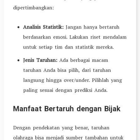
dipertimbangkan:
Analisis Statistik:
Jangan hanya bertaruh
berdasarkan emosi. Lakukan riset mendalam
untuk setiap tim dan statistik mereka.
Jenis Taruhan:
Ada berbagai macam
taruhan Anda bisa pilih, dari taruhan
langsung hingga over/under. Pilihlah yang
paling sesuai dengan prediksi Anda.
Manfaat Bertaruh dengan Bijak
Dengan pendekatan yang benar, taruhan
olahraga bisa menjadi sumber tambahan untuk