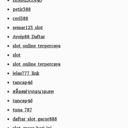
HIMALAYA4D
petir388
ceri388
semar123 slot
Ayojp88 Daftar
slot online terpercaya
slot
slot online terpercaya
jelas777 link
tancap4d
สล็อตฝากถอนวอเลท
tancap4d
tuna 787
daftar slot gacor888