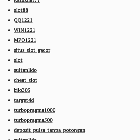
Ratukilat77
slot88
QQ1221
WIN1221
MPO1221
situs slot gacor
slot
sultanlido
cheat slot
kilo303
target4d
turbopragma1000
turbopragma500
deposit pulsa tanpa potongan