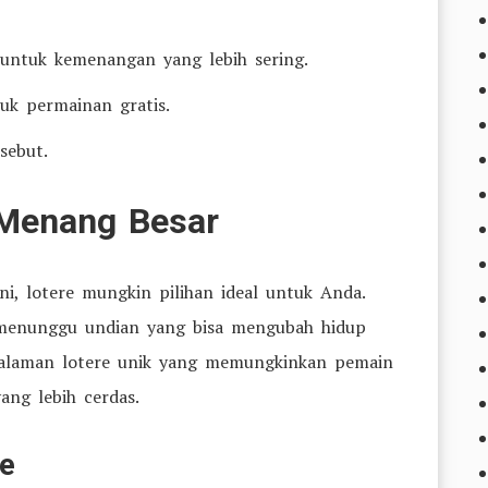
h untuk kemenangan yang lebih sering.
k permainan gratis.
sebut.
 Menang Besar
, lotere mungkin pilihan ideal untuk Anda.
menunggu undian yang bisa mengubah hidup
laman lotere unik yang memungkinkan pemain
ang lebih cerdas.
ne