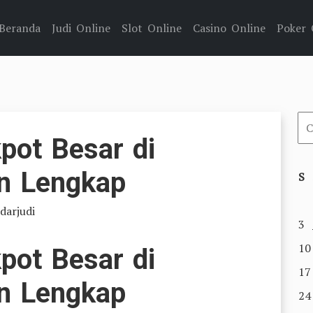
Beranda
Judi Online
Slot Online
Casino Online
Poker 
Car
ot Besar di
un
n Lengkap
S
darjudi
3
10
ot Besar di
17
n Lengkap
24