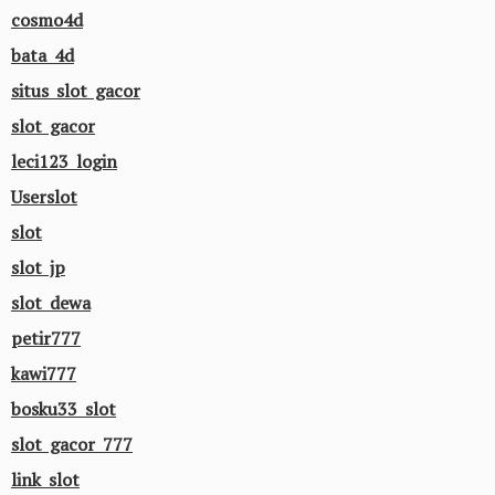
cosmo4d
bata 4d
situs slot gacor
slot gacor
leci123 login
Userslot
slot
slot jp
slot dewa
petir777
kawi777
bosku33 slot
slot gacor 777
link slot