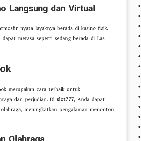
o Langsung dan Virtual
mosfir nyata layaknya berada di kasino fisik.
 dapat merasa seperti sedang berada di Las
ook
ook merupakan cara terbaik untuk
raga dan perjudian. Di
slot777
, Anda dapat
 olahraga, meningkatkan pengalaman menonton
n Olahraga