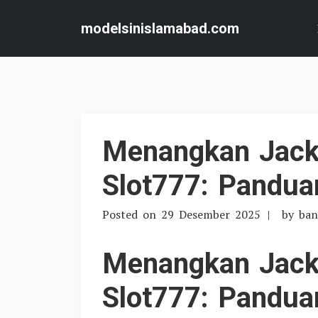
Skip
modelsinislamabad.com
to
content
Menangkan Jackp
Slot777: Pandua
Posted on
29 Desember 2025
by
ban
Menangkan Jackp
Slot777: Pandua