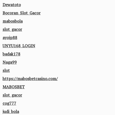
Dewatoto
Bocoran Slot Gacor
mabosbola
slot gacor
ayojp88
UNYU168 LOGIN
badak178
Naga99
slot
https://mabosbetcasino.com/
MABOSBET
slot gacor
cog777
judi bola