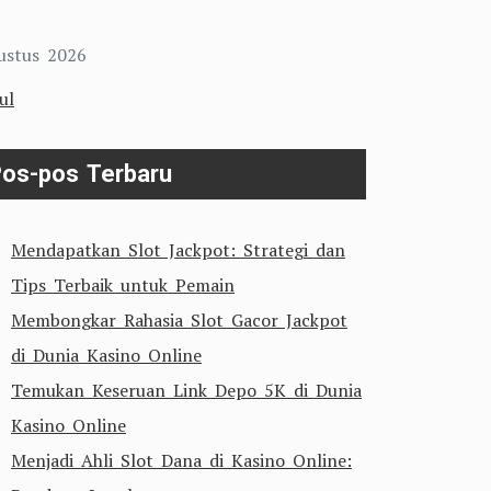
ustus 2026
ul
os-pos Terbaru
Mendapatkan Slot Jackpot: Strategi dan
Tips Terbaik untuk Pemain
Membongkar Rahasia Slot Gacor Jackpot
di Dunia Kasino Online
Temukan Keseruan Link Depo 5K di Dunia
Kasino Online
Menjadi Ahli Slot Dana di Kasino Online: