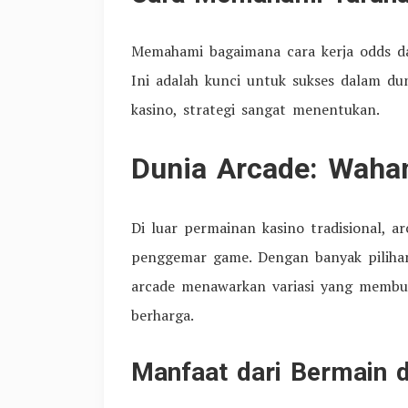
Memahami bagaimana cara kerja odds dan
Ini adalah kunci untuk sukses dalam du
kasino, strategi sangat menentukan.
Dunia Arcade: Wahan
Di luar permainan kasino tradisional, ar
penggemar game. Dengan banyak pilihan
arcade menawarkan variasi yang membu
berharga.
Manfaat dari Bermain 