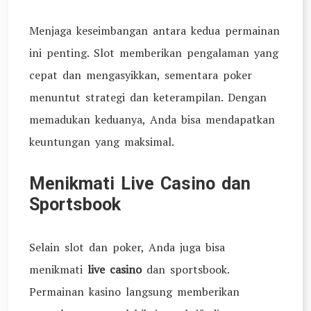
Menjaga keseimbangan antara kedua permainan
ini penting. Slot memberikan pengalaman yang
cepat dan mengasyikkan, sementara poker
menuntut strategi dan keterampilan. Dengan
memadukan keduanya, Anda bisa mendapatkan
keuntungan yang maksimal.
Menikmati Live Casino dan
Sportsbook
Selain slot dan poker, Anda juga bisa
menikmati
live casino
dan sportsbook.
Permainan kasino langsung memberikan