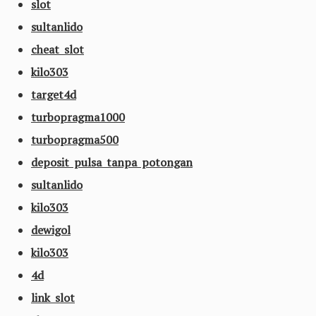
slot
sultanlido
cheat slot
kilo303
target4d
turbopragma1000
turbopragma500
deposit pulsa tanpa potongan
sultanlido
kilo303
dewigol
kilo303
4d
link slot