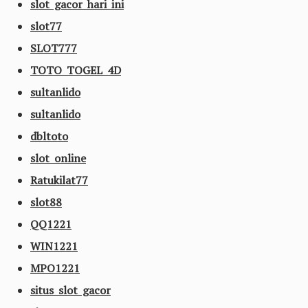
slot gacor hari ini
slot77
SLOT777
TOTO TOGEL 4D
sultanlido
sultanlido
dbltoto
slot online
Ratukilat77
slot88
QQ1221
WIN1221
MPO1221
situs slot gacor