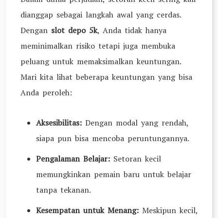
dianggap sebagai langkah awal yang cerdas.
Dengan
slot depo 5k
, Anda tidak hanya
meminimalkan risiko tetapi juga membuka
peluang untuk memaksimalkan keuntungan.
Mari kita lihat beberapa keuntungan yang bisa
Anda peroleh:
Aksesibilitas:
Dengan modal yang rendah,
siapa pun bisa mencoba peruntungannya.
Pengalaman Belajar:
Setoran kecil
memungkinkan pemain baru untuk belajar
tanpa tekanan.
Kesempatan untuk Menang:
Meskipun kecil,