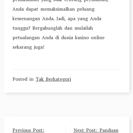
Anda dapat memaksimalkan peluang
kemenangan Anda. Jadi, apa yang Anda
tunggu? Bergabunglah dan mulailah
petualangan Anda di dunia kasino online
sekarang juga!
Posted in
Tak Berkategori
Navigasi
Previous Post:
Next Post:
Panduan