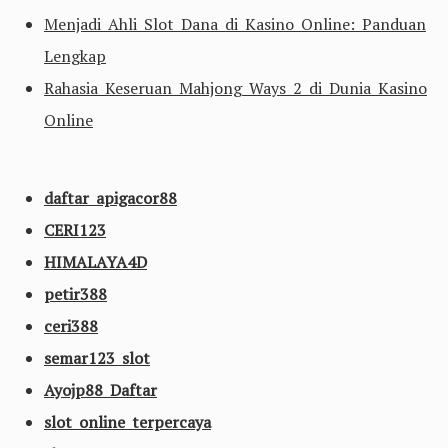
Menjadi Ahli Slot Dana di Kasino Online: Panduan
Lengkap
Rahasia Keseruan Mahjong Ways 2 di Dunia Kasino
Online
daftar apigacor88
CERI123
HIMALAYA4D
petir388
ceri388
semar123 slot
Ayojp88 Daftar
slot online terpercaya