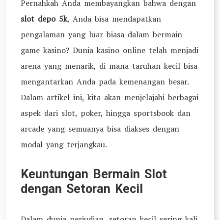
Pernahkah Anda membayangkan bahwa dengan
slot depo 5k
, Anda bisa mendapatkan
pengalaman yang luar biasa dalam bermain
game kasino? Dunia kasino online telah menjadi
arena yang menarik, di mana taruhan kecil bisa
mengantarkan Anda pada kemenangan besar.
Dalam artikel ini, kita akan menjelajahi berbagai
aspek dari slot, poker, hingga sportsbook dan
arcade yang semuanya bisa diakses dengan
modal yang terjangkau.
Keuntungan Bermain Slot
dengan Setoran Kecil
Dalam dunia perjudian, setoran kecil sering kali