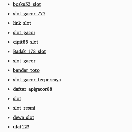
bosku33 slot
slot gacor 777
link slot
slot gacor
cipit88 slot
Badak 178 slot
slot gacor
bandar toto
slot gacor terpercaya
daftar apigacor88
slot
slot resmi
dewa slot
ulat123