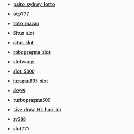
paito sydney lotto
otp777
toto macau
Situs slot
situs slot
robopragma slot
slotwangi
slot 5000
juragan805 slot
sky99
turbopragma500
Live draw Hk hari ini
sv388
slot777