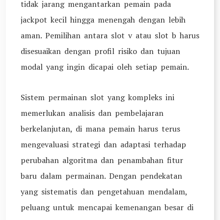
tidak jarang mengantarkan pemain pada
jackpot kecil hingga menengah dengan lebih
aman. Pemilihan antara slot v atau slot b harus
disesuaikan dengan profil risiko dan tujuan
modal yang ingin dicapai oleh setiap pemain.
Sistem permainan slot yang kompleks ini
memerlukan analisis dan pembelajaran
berkelanjutan, di mana pemain harus terus
mengevaluasi strategi dan adaptasi terhadap
perubahan algoritma dan penambahan fitur
baru dalam permainan. Dengan pendekatan
yang sistematis dan pengetahuan mendalam,
peluang untuk mencapai kemenangan besar di