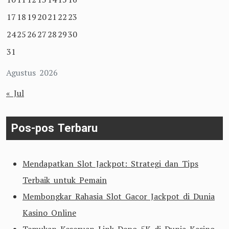
17
18
19
20
21
22
23
24
25
26
27
28
29
30
31
Agustus 2026
« Jul
Pos-pos Terbaru
Mendapatkan Slot Jackpot: Strategi dan Tips
Terbaik untuk Pemain
Membongkar Rahasia Slot Gacor Jackpot di Dunia
Kasino Online