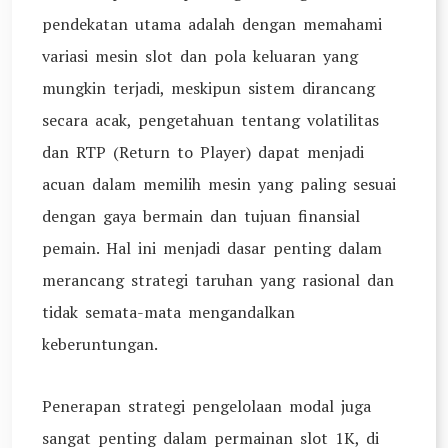
pendekatan utama adalah dengan memahami
variasi mesin slot dan pola keluaran yang
mungkin terjadi, meskipun sistem dirancang
secara acak, pengetahuan tentang volatilitas
dan RTP (Return to Player) dapat menjadi
acuan dalam memilih mesin yang paling sesuai
dengan gaya bermain dan tujuan finansial
pemain. Hal ini menjadi dasar penting dalam
merancang strategi taruhan yang rasional dan
tidak semata-mata mengandalkan
keberuntungan.
Penerapan strategi pengelolaan modal juga
sangat penting dalam permainan slot 1K, di