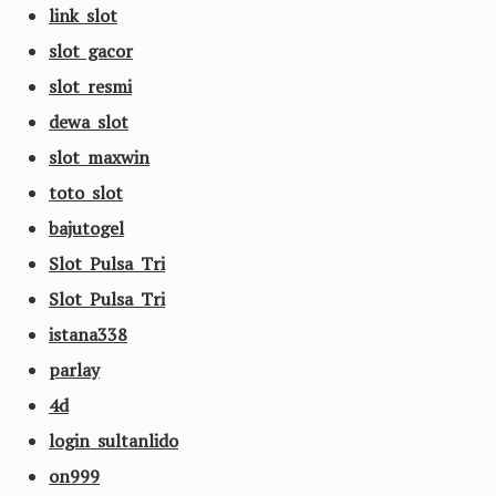
link slot
slot gacor
slot resmi
dewa slot
slot maxwin
toto slot
bajutogel
Slot Pulsa Tri
Slot Pulsa Tri
istana338
parlay
4d
login sultanlido
on999