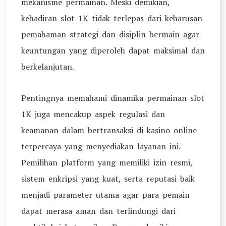
mekanisme permainan. Meski demikian,
kehadiran slot 1K tidak terlepas dari keharusan
pemahaman strategi dan disiplin bermain agar
keuntungan yang diperoleh dapat maksimal dan
berkelanjutan.
Pentingnya memahami dinamika permainan slot
1K juga mencakup aspek regulasi dan
keamanan dalam bertransaksi di kasino online
terpercaya yang menyediakan layanan ini.
Pemilihan platform yang memiliki izin resmi,
sistem enkripsi yang kuat, serta reputasi baik
menjadi parameter utama agar para pemain
dapat merasa aman dan terlindungi dari