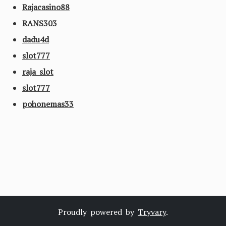
Rajacasino88
RANS303
dadu4d
slot777
raja slot
slot777
pohonemas33
Proudly powered by
Tryvary
.