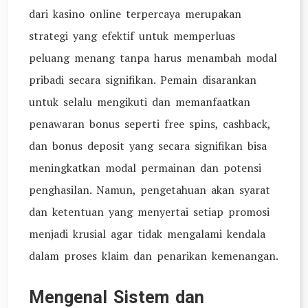
dari kasino online terpercaya merupakan
strategi yang efektif untuk memperluas
peluang menang tanpa harus menambah modal
pribadi secara signifikan. Pemain disarankan
untuk selalu mengikuti dan memanfaatkan
penawaran bonus seperti free spins, cashback,
dan bonus deposit yang secara signifikan bisa
meningkatkan modal permainan dan potensi
penghasilan. Namun, pengetahuan akan syarat
dan ketentuan yang menyertai setiap promosi
menjadi krusial agar tidak mengalami kendala
dalam proses klaim dan penarikan kemenangan.
Mengenal Sistem dan