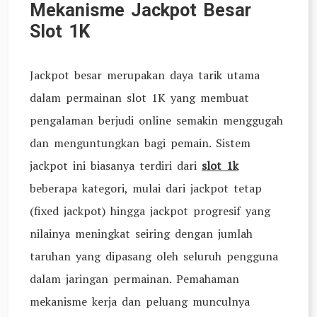
Mekanisme Jackpot Besar
Slot 1K
Jackpot besar merupakan daya tarik utama
dalam permainan slot 1K yang membuat
pengalaman berjudi online semakin menggugah
dan menguntungkan bagi pemain. Sistem
jackpot ini biasanya terdiri dari
slot 1k
beberapa kategori, mulai dari jackpot tetap
(fixed jackpot) hingga jackpot progresif yang
nilainya meningkat seiring dengan jumlah
taruhan yang dipasang oleh seluruh pengguna
dalam jaringan permainan. Pemahaman
mekanisme kerja dan peluang munculnya