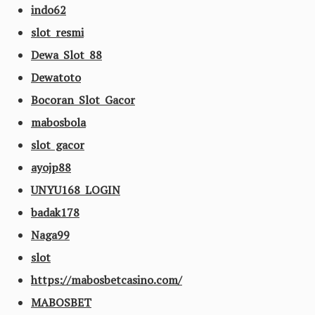
indo62
slot resmi
Dewa Slot 88
Dewatoto
Bocoran Slot Gacor
mabosbola
slot gacor
ayojp88
UNYU168 LOGIN
badak178
Naga99
slot
https://mabosbetcasino.com/
MABOSBET