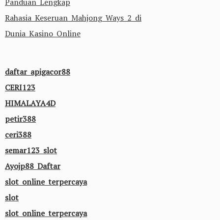
Panduan Lengkap
Rahasia Keseruan Mahjong Ways 2 di
Dunia Kasino Online
daftar apigacor88
CERI123
HIMALAYA4D
petir388
ceri388
semar123 slot
Ayojp88 Daftar
slot online terpercaya
slot
slot online terpercaya