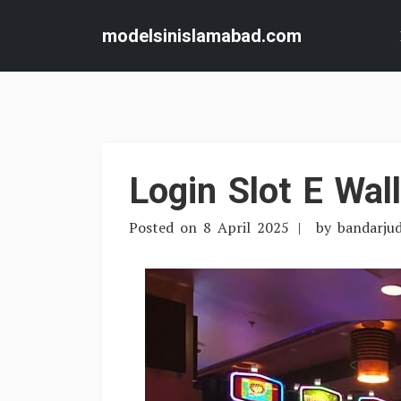
Skip
modelsinislamabad.com
to
content
Login Slot E Wal
Posted on
8 April 2025
by
bandarjud