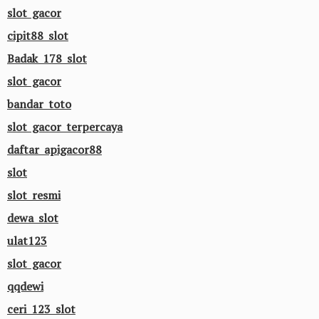
slot gacor
cipit88 slot
Badak 178 slot
slot gacor
bandar toto
slot gacor terpercaya
daftar apigacor88
slot
slot resmi
dewa slot
ulat123
slot gacor
qqdewi
ceri 123 slot