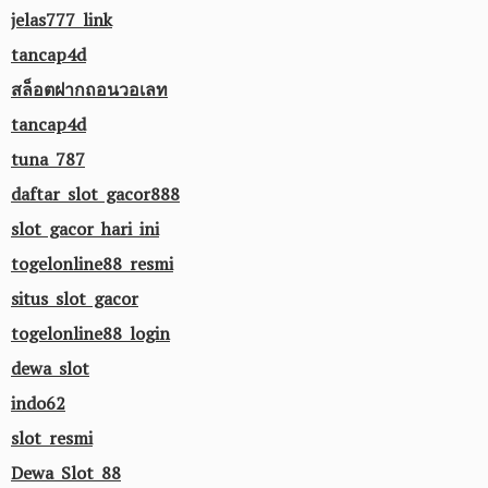
jelas777 link
tancap4d
สล็อตฝากถอนวอเลท
tancap4d
tuna 787
daftar slot gacor888
slot gacor hari ini
togelonline88 resmi
situs slot gacor
togelonline88 login
dewa slot
indo62
slot resmi
Dewa Slot 88