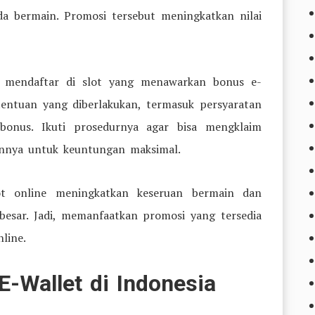
da bermain. Promosi tersebut meningkatkan nilai
n mendaftar di slot yang menawarkan bonus e-
etentuan yang diberlakukan, termasuk persyaratan
onus. Ikuti prosedurnya agar bisa mengklaim
nya untuk keuntungan maksimal.
ot online meningkatkan keseruan bermain dan
sar. Jadi, memanfaatkan promosi yang tersedia
line.
 E-Wallet di Indonesia