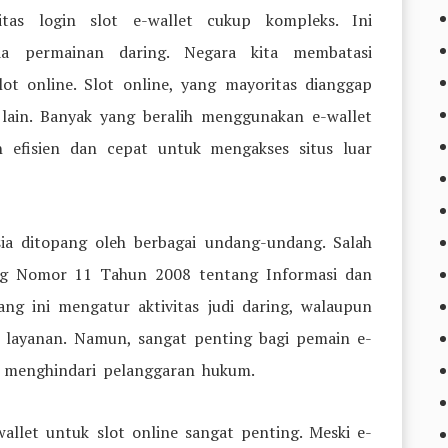
litas login slot e-wallet cukup kompleks. Ini
da permainan daring. Negara kita membatasi
ot online. Slot online, yang mayoritas dianggap
 lain. Banyak yang beralih menggunakan e-wallet
 efisien dan cepat untuk mengakses situs luar
sia ditopang oleh berbagai undang-undang. Salah
ang Nomor 11 Tahun 2008 tentang Informasi dan
ang ini mengatur aktivitas judi daring, walaupun
a layanan. Namun, sangat penting bagi pemain e-
a menghindari pelanggaran hukum.
let untuk slot online sangat penting. Meski e-