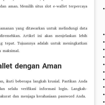
an aman. Memilih situs slot e-wallet terpercaya
eamanan yang ditawarkan untuk melindungi data
iremehkan. Artikel ini akan menjelaskan lebih
ng tepat. Tujuannya adalah untuk meningkatkan
h maksimal.
allet dengan Aman
n, ikuti beberapa langkah krusial. Pastikan Anda
n selalu verifikasi informasi login. Langkah-
akurat dan menjaga kerahasiaan password Anda.