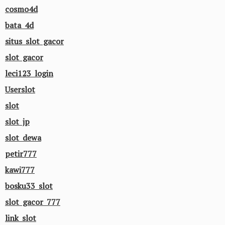
cosmo4d
bata 4d
situs slot gacor
slot gacor
leci123 login
Userslot
slot
slot jp
slot dewa
petir777
kawi777
bosku33 slot
slot gacor 777
link slot