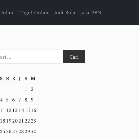
Online
Togel Online
Judi Bola
Jasa PBN
i
tuk:
S
R
K
J
S
M
1
2
4
5
6
7
8
9
11
12
13
14
15
16
18
19
20
21
22
23
25
26
27
28
29
30