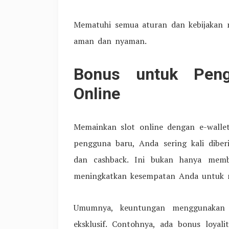
Mematuhi semua aturan dan kebijakan
aman dan nyaman.
Bonus untuk Peng
Online
Memainkan slot online dengan e-walle
pengguna baru, Anda sering kali diber
dan cashback. Ini bukan hanya memb
meningkatkan kesempatan Anda untuk 
Umumnya, keuntungan menggunakan 
eksklusif. Contohnya, ada bonus loya