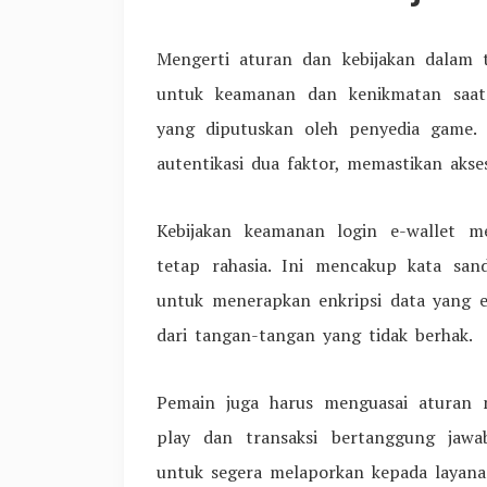
Mengerti aturan dan kebijakan dalam t
untuk keamanan dan kenikmatan saat 
yang diputuskan oleh penyedia game. I
autentikasi dua faktor, memastikan akse
Kebijakan keamanan login e-wallet m
tetap rahasia. Ini mencakup kata san
untuk menerapkan enkripsi data yang ef
dari tangan-tangan yang tidak berhak.
Pemain juga harus menguasai aturan m
play dan transaksi bertanggung jawa
untuk segera melaporkan kepada layana