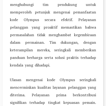
menghubungi tim pendukung untuk
memperoleh petunjuk mengenai pemanfaatan
kode Olympus secara efektif. Pelayanan
pelanggan yang proaktif memastikan bahwa
permasalahan tidak menghambat kegembiraan
dalam permainan. Tim dukungan, dengan
keterampilan mereka, seringkali memberikan
panduan berharga serta solusi praktis terhadap
kendala yang dihadapi.
Ulasan mengenai kode Olympus seringkali
mencerminkan kualitas layanan pelanggan yang
diterima. Pelayanan prima berkontribusi
signifikan terhadap tingkat kepuasan pemain.