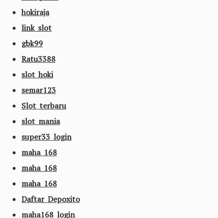
hokiraja
link slot
gbk99
Ratu3388
slot hoki
semar123
Slot terbaru
slot mania
super33 login
maha 168
maha 168
maha 168
Daftar Depoxito
maha168 login