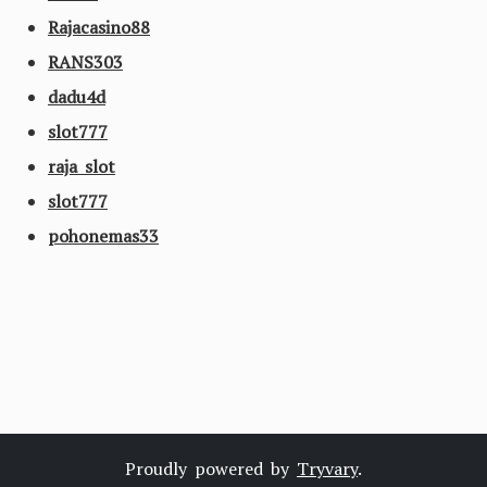
Rajacasino88
RANS303
dadu4d
slot777
raja slot
slot777
pohonemas33
Proudly powered by
Tryvary
.