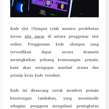
Kode slot Olympus telah memicu perdebatan
intens
slot gacor
di antara penggemar slot
online. Penggunaan kode olympus yang
terverifikasi dapat secara dramatis
meningkatkan peluang kemenangan pemain.
kami akan mengupas manfaat utama dan
prinsip kerja kode tersebut.
Kode ini dirancang untuk memberi pemain
keuntungan tambahan, yang mensinyalir
sebagian pengguna mengalami peningkatan