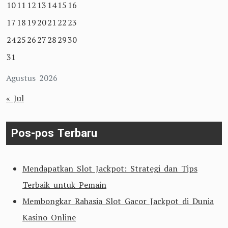
10
11
12
13
14
15
16
17
18
19
20
21
22
23
24
25
26
27
28
29
30
31
Agustus 2026
« Jul
Pos-pos Terbaru
Mendapatkan Slot Jackpot: Strategi dan Tips
Terbaik untuk Pemain
Membongkar Rahasia Slot Gacor Jackpot di Dunia
Kasino Online