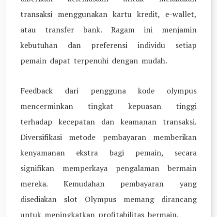
transaksi menggunakan kartu kredit, e-wallet,
atau transfer bank. Ragam ini menjamin
kebutuhan dan preferensi individu setiap
pemain dapat terpenuhi dengan mudah.
Feedback dari pengguna kode olympus
mencerminkan tingkat kepuasan tinggi
terhadap kecepatan dan keamanan transaksi.
Diversifikasi metode pembayaran memberikan
kenyamanan ekstra bagi pemain, secara
signifikan memperkaya pengalaman bermain
mereka. Kemudahan pembayaran yang
disediakan slot Olympus memang dirancang
untuk meningkatkan profitabilitas bermain.