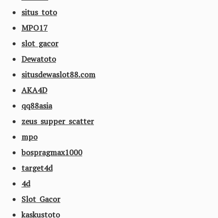
situs toto
MPO17
slot gacor
Dewatoto
situsdewaslot88.com
AKA4D
qq88asia
zeus supper scatter
mpo
bospragmax1000
target4d
4d
Slot Gacor
kaskustoto