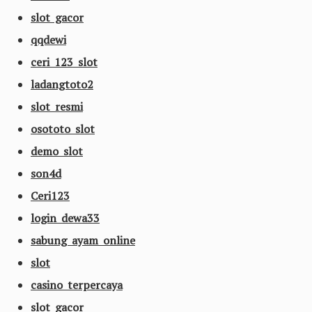
slot gacor
qqdewi
ceri 123 slot
ladangtoto2
slot resmi
osototo slot
demo slot
son4d
Ceri123
login dewa33
sabung ayam online
slot
casino terpercaya
slot gacor