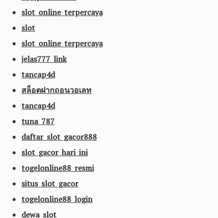
slot online terpercaya
slot
slot online terpercaya
jelas777 link
tancap4d
สล็อตฝากถอนวอเลท
tancap4d
tuna 787
daftar slot gacor888
slot gacor hari ini
togelonline88 resmi
situs slot gacor
togelonline88 login
dewa slot