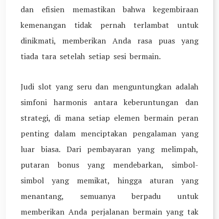
dan efisien memastikan bahwa kegembiraan
kemenangan tidak pernah terlambat untuk
dinikmati, memberikan Anda rasa puas yang
tiada tara setelah setiap sesi bermain.
Judi slot yang seru dan menguntungkan adalah
simfoni harmonis antara keberuntungan dan
strategi, di mana setiap elemen bermain peran
penting dalam menciptakan pengalaman yang
luar biasa. Dari pembayaran yang melimpah,
putaran bonus yang mendebarkan, simbol-
simbol yang memikat, hingga aturan yang
menantang, semuanya berpadu untuk
memberikan Anda perjalanan bermain yang tak