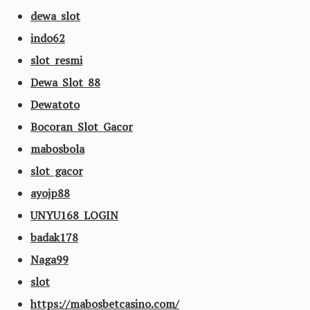
dewa slot
indo62
slot resmi
Dewa Slot 88
Dewatoto
Bocoran Slot Gacor
mabosbola
slot gacor
ayojp88
UNYU168 LOGIN
badak178
Naga99
slot
https://mabosbetcasino.com/