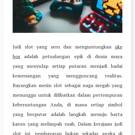
Judi slot yang seru dan menguntungkan
oke
bos
adalah petualangan epik di dunia maya
yang menyulap setiap putaran menjadi badai
kemenangan yang mengguncang realitas.
Bayangkan mesin slot sebagai naga megah yang
menunggu untuk dilibatkan dalam pertempuran
keberuntungan Anda, di mana setiap simbol
yang berputar adalah langkah menuju harta
karun yang melimpah ruah. Dalam kerajaan judi
slot ini, pembayaran bukan sekadar angka di