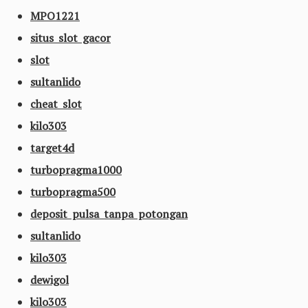
MPO1221
situs slot gacor
slot
sultanlido
cheat slot
kilo303
target4d
turbopragma1000
turbopragma500
deposit pulsa tanpa potongan
sultanlido
kilo303
dewigol
kilo303