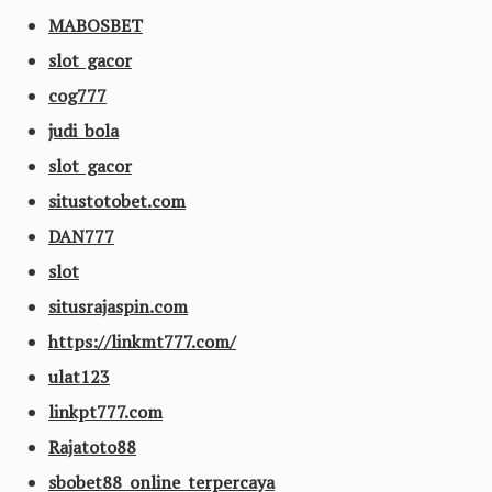
MABOSBET
slot gacor
cog777
judi bola
slot gacor
situstotobet.com
DAN777
slot
situsrajaspin.com
https://linkmt777.com/
ulat123
linkpt777.com
Rajatoto88
sbobet88 online terpercaya