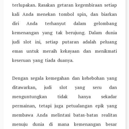
terlupakan. Rasakan getaran kegembiraan setiap
kali Anda menekan tombol spin, dan biarkan
diri Anda terhanyut dalam gelombang
kemenangan yang tak berujung. Dalam dunia
judi slot ini, setiap putaran adalah peluang
emas untuk meraih kekayaan dan menikmati
keseruan yang tiada duanya.
Dengan segala kemegahan dan kehebohan yang
ditawarkan, judi slot yang seru dan
menguntungkan tidak hanya sekadar
permainan, tetapi juga petualangan epik yang
membawa Anda melintasi batas-batas realitas
menuju dunia di mana kemenangan besar