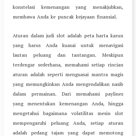
konstelasi kemenangan yang menakjubkan,
membawa Anda ke puncak kejayaan finansial.
Aturan dalam judi slot adalah peta harta karun
yang harus Anda kuasai untuk menavigasi
lautan peluang dan tantangan. Meskipun
terdengar sederhana, memahami setiap rincian
aturan adalah seperti menguasai mantra magis
yang memungkinkan Anda mengendalikan nasib
dalam permainan. Dari memahami paylines
yang menentukan kemenangan Anda, hingga
mengetahui bagaimana volatilitas mesin slot
mempengaruhi peluang Anda, setiap aturan
adalah pedang tajam yang dapat memotong