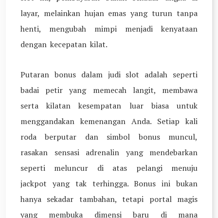
layar, melainkan hujan emas yang turun tanpa
henti, mengubah mimpi menjadi kenyataan
dengan kecepatan kilat.
Putaran bonus dalam judi slot adalah seperti
badai petir yang memecah langit, membawa
serta kilatan kesempatan luar biasa untuk
menggandakan kemenangan Anda. Setiap kali
roda berputar dan simbol bonus muncul,
rasakan sensasi adrenalin yang mendebarkan
seperti meluncur di atas pelangi menuju
jackpot yang tak terhingga. Bonus ini bukan
hanya sekadar tambahan, tetapi portal magis
yang membuka dimensi baru di mana