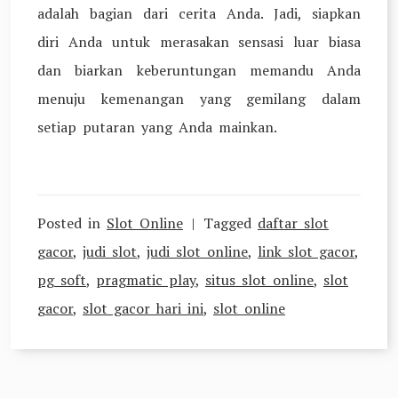
adalah bagian dari cerita Anda. Jadi, siapkan
diri Anda untuk merasakan sensasi luar biasa
dan biarkan keberuntungan memandu Anda
menuju kemenangan yang gemilang dalam
setiap putaran yang Anda mainkan.
Posted in
Slot Online
Tagged
daftar slot
gacor
,
judi slot
,
judi slot online
,
link slot gacor
,
pg soft
,
pragmatic play
,
situs slot online
,
slot
gacor
,
slot gacor hari ini
,
slot online