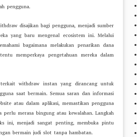
ah pengguna.
ithdraw disajikan bagi pengguna, menjadi sumber
eka yang baru mengenal ecosistem ini. Melalui
memahami bagaimana melakukan penarikan dana
i tentu memperkaya pengetahuan mereka dalam
s terkait withdraw instan yang dirancang untuk
gguna saat bermain. Semua saran dan informasi
website atau dalam aplikasi, memastikan pengguna
 perlu merasa bingung atau kewalahan. Langkah
ks ini, menjadi sangat penting, membuka pintu
gan bermain judi slot tanpa hambatan.