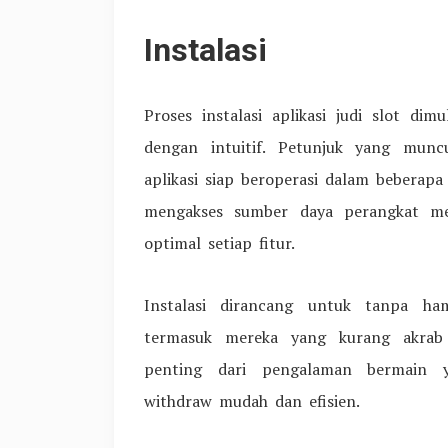
Instalasi
Proses instalasi aplikasi judi slot di
dengan intuitif. Petunjuk yang mun
aplikasi siap beroperasi dalam beberapa
mengakses sumber daya perangkat mer
optimal setiap fitur.
Instalasi dirancang untuk tanpa h
termasuk mereka yang kurang akrab 
penting dari pengalaman bermain 
withdraw mudah dan efisien.