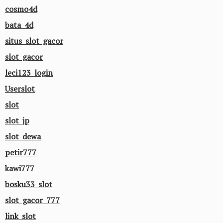
cosmo4d
bata 4d
situs slot gacor
slot gacor
leci123 login
Userslot
slot
slot jp
slot dewa
petir777
kawi777
bosku33 slot
slot gacor 777
link slot