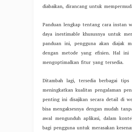
diabaikan, dirancang untuk mempermud
Panduan lengkap tentang cara instan w
daya inestimable khususnya untuk mer
panduan ini, pengguna akan diajak 
dengan metode yang efisien. Hal in
mengoptimalkan fitur yang tersedia.
Ditambah lagi, tersedia berbagai tip
meningkatkan kualitas pengalaman pen
penting ini disajikan secara detail di 
bisa mengaksesnya dengan mudah tanpa
awal mengunduh aplikasi, dalam konte
bagi pengguna untuk merasakan kesenan