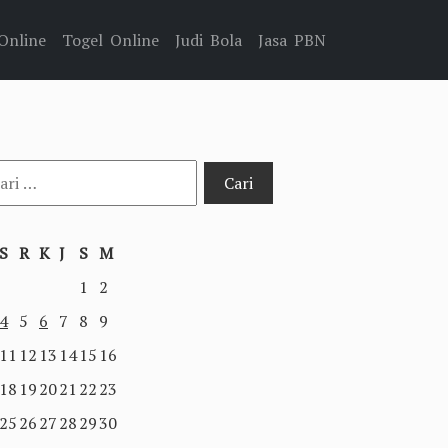
Online
Togel Online
Judi Bola
Jasa PBN
i
tuk:
S
R
K
J
S
M
1
2
4
5
6
7
8
9
11
12
13
14
15
16
18
19
20
21
22
23
25
26
27
28
29
30