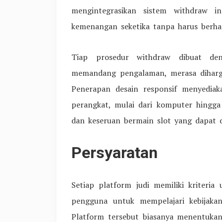
mengintegrasikan sistem withdraw 
kemenangan seketika tanpa harus berha
Tiap prosedur withdraw dibuat d
memandang pengalaman, merasa diharg
Penerapan desain responsif menyedia
perangkat, mulai dari komputer hingga
dan keseruan bermain slot yang dapat d
Persyaratan
Setiap platform judi memiliki kriteria
pengguna untuk mempelajari kebijakan 
Platform tersebut biasanya menentuk