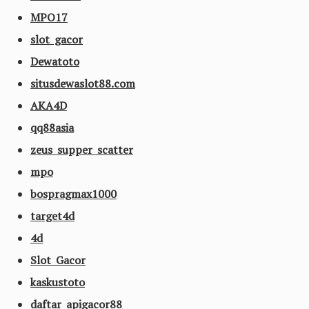
MPO17
slot gacor
Dewatoto
situsdewaslot88.com
AKA4D
qq88asia
zeus supper scatter
mpo
bospragmax1000
target4d
4d
Slot Gacor
kaskustoto
daftar apigacor88