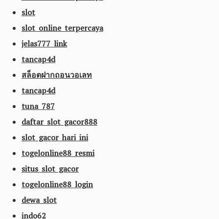
slot
slot online terpercaya
jelas777 link
tancap4d
สล็อตฝากถอนวอเลท
tancap4d
tuna 787
daftar slot gacor888
slot gacor hari ini
togelonline88 resmi
situs slot gacor
togelonline88 login
dewa slot
indo62