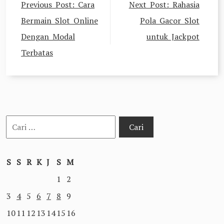
Navigasi
Previous Post:
Cara
Next Post:
Rahasia
pos
Bermain Slot Online
Pola Gacor Slot
Dengan Modal
untuk Jackpot
Terbatas
Cari
untuk:
S
S
R
K
J
S
M
1
2
3
4
5
6
7
8
9
10
11
12
13
14
15
16