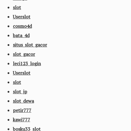
slot
Userslot
cosmo4d
bata 4d
situs slot gacor
slot gacor
leci123 login
Userslot
slot
slot jp
slot dewa
petir777
kawi777
bosku33 slot