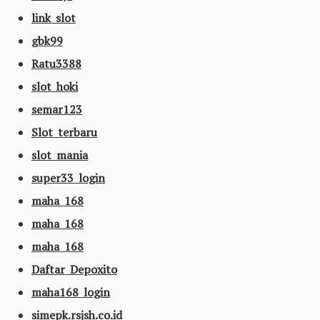
link slot
gbk99
Ratu3388
slot hoki
semar123
Slot terbaru
slot mania
super33 login
maha 168
maha 168
maha 168
Daftar Depoxito
maha168 login
simepk.rsjsh.co.id