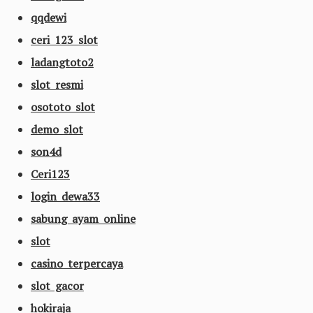
qqdewi
ceri 123 slot
ladangtoto2
slot resmi
osototo slot
demo slot
son4d
Ceri123
login dewa33
sabung ayam online
slot
casino terpercaya
slot gacor
hokiraja