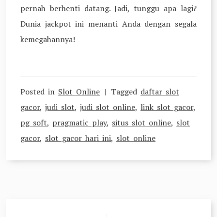
pernah berhenti datang. Jadi, tunggu apa lagi?
Dunia jackpot ini menanti Anda dengan segala
kemegahannya!
Posted in
Slot Online
Tagged
daftar slot
gacor
,
judi slot
,
judi slot online
,
link slot gacor
,
pg soft
,
pragmatic play
,
situs slot online
,
slot
gacor
,
slot gacor hari ini
,
slot online