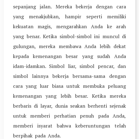
sepanjang jalan. Mereka bekerja dengan cara
yang menakjubkan, hampir seperti memiliki
kekuatan magis, mengarahkan Anda ke arah
yang benar. Ketika simbol-simbol ini muncul di
gulungan, mereka membawa Anda lebih dekat
kepada kemenangan besar yang sudah Anda
idam-idamkan. Simbol liar, simbol pencar, dan
simbol lainnya bekerja bersama-sama dengan
cara yang luar biasa untuk membuka peluang
kemenangan yang lebih besar. Ketika mereka
berbaris di layar, dunia seakan berhenti sejenak
untuk memberi perhatian penuh pada Anda,
memberi isyarat bahwa keberuntungan telah
berpihak pada Anda.