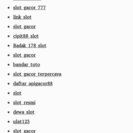
slot gacor 777
link slot
slot gacor
cipit88 slot
Badak 178 slot
slot gacor
bandar toto
slot gacor terpercaya
daftar apigacor88
slot
slot resmi
dewa slot
ulat123
slot gacor