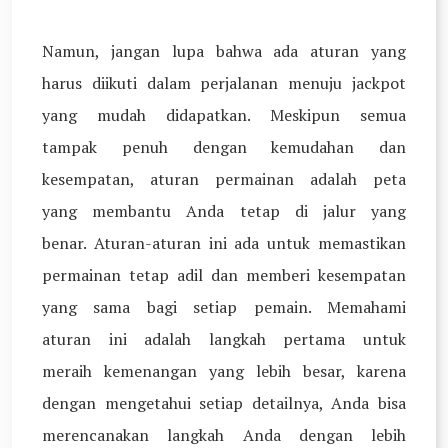
Namun, jangan lupa bahwa ada aturan yang
harus diikuti dalam perjalanan menuju jackpot
yang mudah didapatkan. Meskipun semua
tampak penuh dengan kemudahan dan
kesempatan, aturan permainan adalah peta
yang membantu Anda tetap di jalur yang
benar. Aturan-aturan ini ada untuk memastikan
permainan tetap adil dan memberi kesempatan
yang sama bagi setiap pemain. Memahami
aturan ini adalah langkah pertama untuk
meraih kemenangan yang lebih besar, karena
dengan mengetahui setiap detailnya, Anda bisa
merencanakan langkah Anda dengan lebih