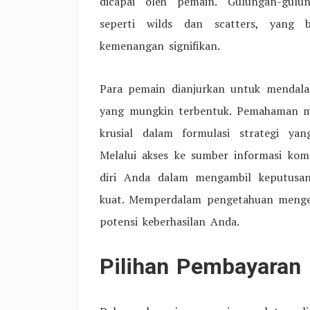
dicapai oleh pemain. Gulungan-gulu
seperti wilds dan scatters, yang 
kemenangan signifikan.
Para pemain dianjurkan untuk mendalam
yang mungkin terbentuk. Pemahaman m
krusial dalam formulasi strategi 
Melalui akses ke sumber informasi ko
diri Anda dalam mengambil keputusan 
kuat. Memperdalam pengetahuan mengen
potensi keberhasilan Anda.
Pilihan Pembayaran