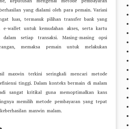
ine, keputusan mengenai metode pembayaran
rhasilan yang dialami oleh para pemain. Variasi
gat luas, termasuk pilihan transfer bank yang
n e-wallet untuk kemudahan akses, serta kartu
dalam setiap transaksi. Masing-masing opsi
rangan, memaksa pemain untuk melakukan
il maxwin terkini seringkali mencari metode
siensi tinggi. Dalam konteks bermain di malam
jadi sangat kritikal guna memoptimalkan kans
ingnya memilih metode pembayaran yang tepat
 keberhasilan maxwin malam.