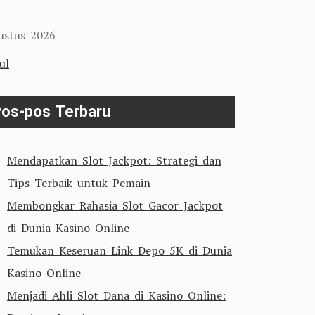
ustus 2026
ul
os-pos Terbaru
Mendapatkan Slot Jackpot: Strategi dan
Tips Terbaik untuk Pemain
Membongkar Rahasia Slot Gacor Jackpot
di Dunia Kasino Online
Temukan Keseruan Link Depo 5K di Dunia
Kasino Online
Menjadi Ahli Slot Dana di Kasino Online: