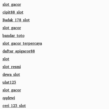
slot gacor
cipit88 slot
Badak 178 slot
slot gacor
bandar toto
slot gacor terpercaya
daftar apigacor88
slot
slot resmi
dewa slot
ulat123
slot gacor
qqdewi
ceri 123 slot