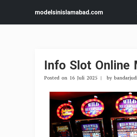
Skip
modelsinislamabad.com
to
content
Info Slot Onlin
Posted on
16 Juli 2025
by
bandarjud