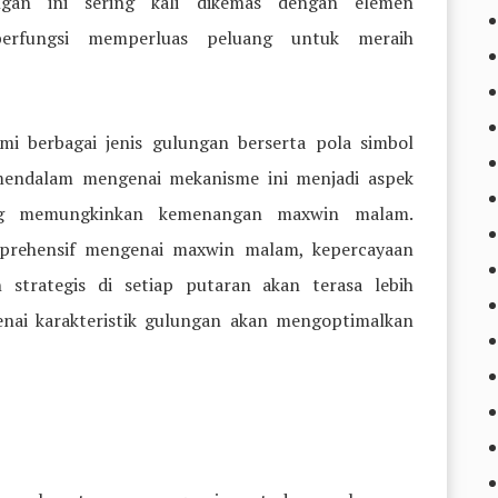
ngan ini sering kali dikemas dengan elemen
berfungsi memperluas peluang untuk meraih
i berbagai jenis gulungan berserta pola simbol
endalam mengenai mekanisme ini menjadi aspek
yang memungkinkan kemenangan maxwin malam.
mprehensif mengenai maxwin malam, kepercayaan
strategis di setiap putaran akan terasa lebih
ai karakteristik gulungan akan mengoptimalkan