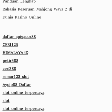
Panduan Lengkap
Rahasia Keseruan Mahjong Ways 2 di
Dunia Kasino Online
daftar apigacor88
CERI123
HIMALAYA4D
petir388
ceri388
semar123 slot
Ayojp88 Daftar
slot online terpercaya
slot
slot online terpercaya