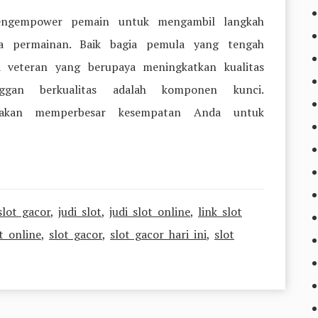
mengempower pemain untuk mengambil langkah
a permainan. Baik bagia pemula yang tengah
 veteran yang berupaya meningkatkan kualitas
ggan berkualitas adalah komponen kunci.
ediakan memperbesar kesempatan Anda untuk
slot gacor
,
judi slot
,
judi slot online
,
link slot
ot online
,
slot gacor
,
slot gacor hari ini
,
slot