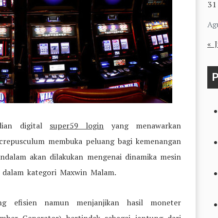
31
Ag
« J
P
dian digital
super59 login
yang menawarkan
p crepusculum membuka peluang bagi kemenangan
mendalam akan dilakukan mengenai dinamika mesin
si dalam kategori Maxwin Malam.
ang efisien namun menjanjikan hasil moneter