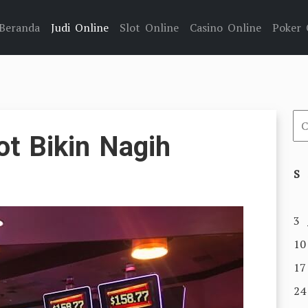
Beranda
Judi Online
Slot Online
Casino Online
Poker 
Car
ot Bikin Nagih
un
S
3
10
17
24