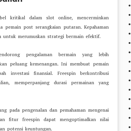
abel kritikal dalam slot online, mencerminkan
da pemain post serangkaian putaran. Kepahaman
in untuk merumuskan strategi bermain efektif.
pendorong pengalaman bermain yang lebih
tkan peluang kemenangan. Ini membuat pemain
investasi finansial. Freespin berkontribusi
alian, memperpanjang durasi permainan yang
antung pada pengenalan dan pemahaman mengenai
an fitur freespin dapat mengoptimalkan nilai
an potensi keuntungan.