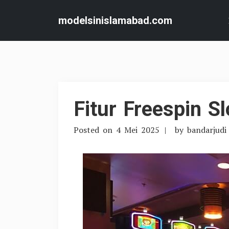
Skip
modelsinislamabad.com
to
content
Fitur Freespin Sl
Posted on
4 Mei 2025
by
bandarjudi