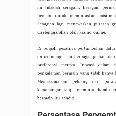
ini tidaklah seragam; beragam perm
pemain untuk menuntaskan misi-mis
Sebagian lagi, menawarkan putaran gra
diselenggarakan oleh kasino online.
Di tengah pesatnya pertumbuhan daftar 
untuk menjelajahi berbagai pilihan d
preferensi mereka. Inovasi dalam f
pengalaman bermain yang tidak hanya l
Memaksimalkan peluang dari putar
kemenangan tanpa menuntut komitmen
bermain itu sendiri.
Persentase Pengemb