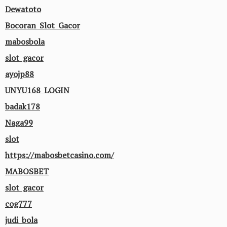
Dewatoto
Bocoran Slot Gacor
mabosbola
slot gacor
ayojp88
UNYU168 LOGIN
badak178
Naga99
slot
https://mabosbetcasino.com/
MABOSBET
slot gacor
cog777
judi bola