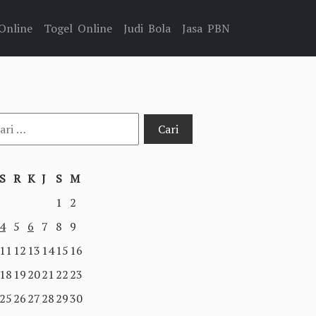
Online
Togel Online
Judi Bola
Jasa PBN
i
tuk:
S
R
K
J
S
M
1
2
4
5
6
7
8
9
11
12
13
14
15
16
18
19
20
21
22
23
25
26
27
28
29
30