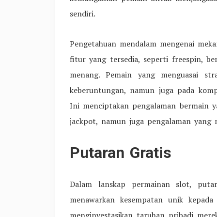
sendiri.
Pengetahuan mendalam mengenai mekan
fitur yang tersedia, seperti freespin,
menang. Pemain yang menguasai strat
keberuntungan, namun juga pada komp
Ini menciptakan pengalaman bermain ya
jackpot, namun juga pengalaman yang m
Putaran Gratis
Dalam lanskap permainan slot, putar
menawarkan kesempatan unik kepada
menginvestasikan taruhan pribadi mer