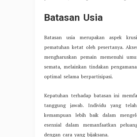
Batasan Usia
Batasan usia merupakan aspek krus
pematuhan ketat oleh pesertanya. Akse
mengharuskan pemain memenuhi umur
semata, melainkan tindakan pengaman
optimal selama berpartisipasi.
Kepatuhan terhadap batasan ini memfa
tanggung jawab. Individu yang tela
kemampuan lebih baik dalam mengelol
esensial dalam memanfaatkan peluang
dengan cara yang bijaksana.