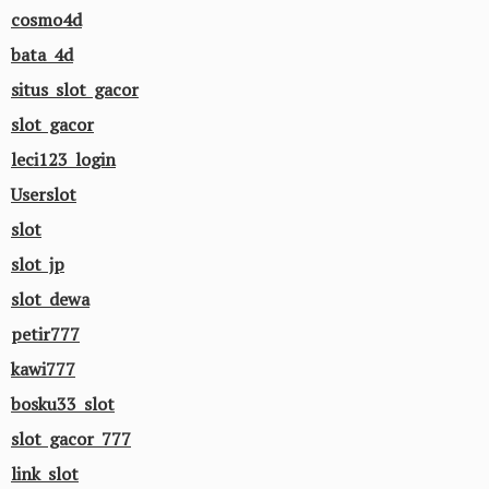
cosmo4d
bata 4d
situs slot gacor
slot gacor
leci123 login
Userslot
slot
slot jp
slot dewa
petir777
kawi777
bosku33 slot
slot gacor 777
link slot