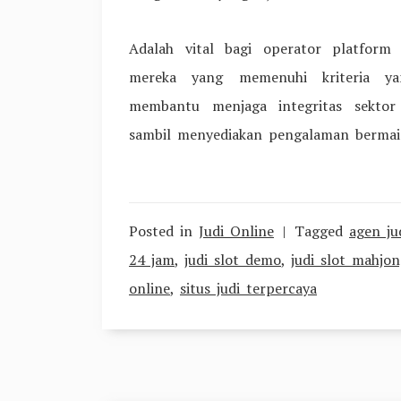
Adalah vital bagi operator platform
mereka yang memenuhi kriteria yang
membantu menjaga integritas sektor
sambil menyediakan pengalaman bermain
Posted in
Judi Online
Tagged
agen ju
24 jam
,
judi slot demo
,
judi slot mahjo
online
,
situs judi terpercaya