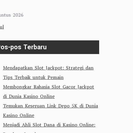
ustus 2026
ul
os-pos Terbaru
Mendapatkan Slot Jackpot: Strategi dan
Tips Terbaik untuk Pemain
Membongkar Rahasia Slot Gacor Jackpot
di Dunia Kasino Online
Temukan Keseruan Link Depo 5K di Dunia
Kasino Online
Menjadi Ahli Slot Dana di Kasino Online: