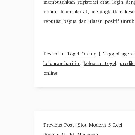
membutuhkan registrasi atau login den
nomor lebih akurat, meningkatkan kese
reputasi bagus dan ulasan positif untu
Posted in
Togel Online
Tagged
agen 
keluaran hari ini
,
keluaran togel
,
prediks
online
Navigasi
Previous Post:
Slot Modern 5 Reel
dengan Grafik Menawan