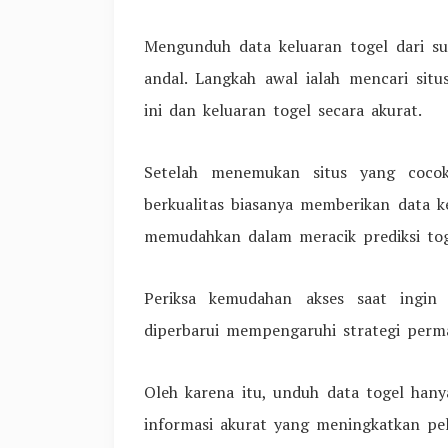
Mengunduh data keluaran togel dari su
andal. Langkah awal ialah mencari situ
ini dan keluaran togel secara akurat.
Setelah menemukan situs yang cocok,
berkualitas biasanya memberikan data ke
memudahkan dalam meracik prediksi tog
Periksa kemudahan akses saat ingin
diperbarui mempengaruhi strategi perm
Oleh karena itu, unduh data togel hany
informasi akurat yang meningkatkan pel