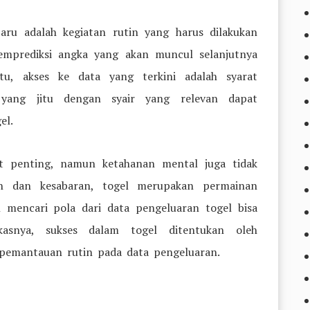
aru adalah kegiatan rutin yang harus dilakukan
memprediksi angka yang akan muncul selanjutnya
itu, akses ke data yang terkini adalah syarat
yang jitu dengan syair yang relevan dapat
el.
at penting, namun ketahanan mental juga tidak
ian dan kesabaran, togel merupakan permainan
n mencari pola dari data pengeluaran togel bisa
kasnya, sukses dalam togel ditentukan oleh
 pemantauan rutin pada data pengeluaran.