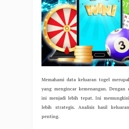
Memahami data keluaran togel merupak
yang mengincar kemenangan. Dengan dat
ini menjadi lebih tepat. Ini memungk
lebih strategis. Analisis hasil kel
penting.