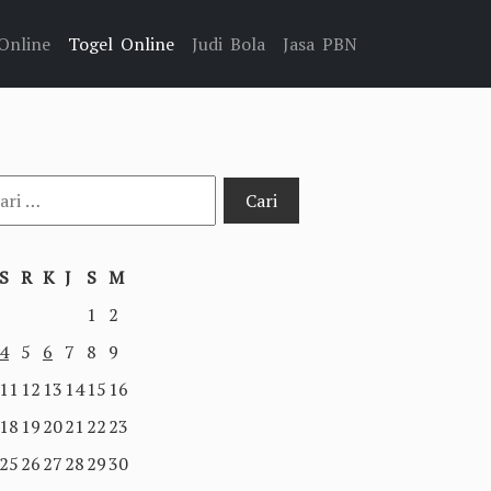
Online
Togel Online
Judi Bola
Jasa PBN
i
tuk:
S
R
K
J
S
M
1
2
4
5
6
7
8
9
11
12
13
14
15
16
18
19
20
21
22
23
25
26
27
28
29
30