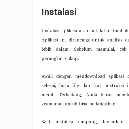
Instalasi
Instalasi aplikasi atau peralatan tamba
Aplikasi ini dirancang untuk analisi
lebih dalam. Sebelum memulai, cek
perangkat cukup.
Awali dengan mendownload aplikasi d
selesai, buka file dan ikuti instruksi
menit. Terkadang, Anda harus memb
keamanan untuk bisa melanjutkan.
Saat instalasi rampung, lancarkan 