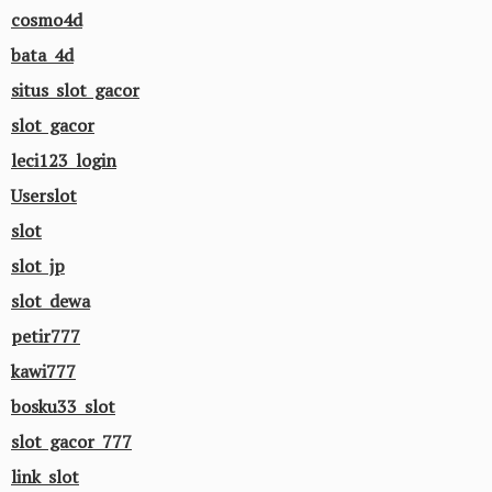
cosmo4d
bata 4d
situs slot gacor
slot gacor
leci123 login
Userslot
slot
slot jp
slot dewa
petir777
kawi777
bosku33 slot
slot gacor 777
link slot