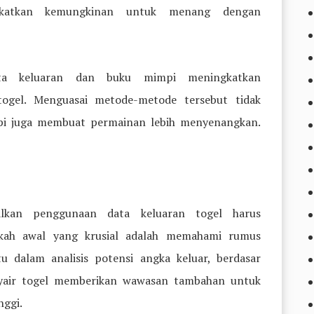
ngkatkan kemungkinan untuk menang dengan
ata keluaran dan buku mimpi meningkatkan
gel. Menguasai metode-metode tersebut tidak
i juga membuat permainan lebih menyenangkan.
lkan penggunaan data keluaran togel harus
kah awal yang krusial adalah memahami rumus
 dalam analisis potensi angka keluar, berdasar
, syair togel memberikan wawasan tambahan untuk
ggi.