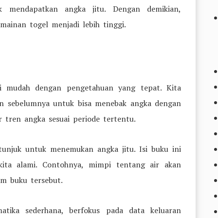
k mendapatkan angka jitu. Dengan demikian,
ainan togel menjadi lebih tinggi.
i mudah dengan pengetahuan yang tepat. Kita
ran sebelumnya untuk bisa menebak angka dengan
ar tren angka sesuai periode tertentu.
unjuk untuk menemukan angka jitu. Isi buku ini
kita alami. Contohnya, mimpi tentang air akan
am buku tersebut.
tika sederhana, berfokus pada data keluaran