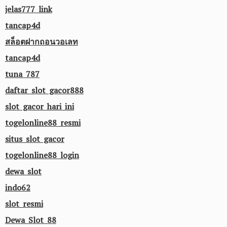
jelas777 link
tancap4d
สล็อตฝากถอนวอเลท
tancap4d
tuna 787
daftar slot gacor888
slot gacor hari ini
togelonline88 resmi
situs slot gacor
togelonline88 login
dewa slot
indo62
slot resmi
Dewa Slot 88