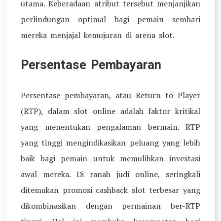
utama. Keberadaan atribut tersebut menjanjikan
perlindungan optimal bagi pemain sembari
mereka menjajal kemujuran di arena slot.
Persentase Pembayaran
Persentase pembayaran, atau Return to Player
(RTP), dalam slot online adalah faktor kritikal
yang menentukan pengalaman bermain. RTP
yang tinggi mengindikasikan peluang yang lebih
baik bagi pemain untuk memulihkan investasi
awal mereka. Di ranah judi online, seringkali
ditemukan promosi cashback slot terbesar yang
dikombinasikan dengan permainan ber-RTP