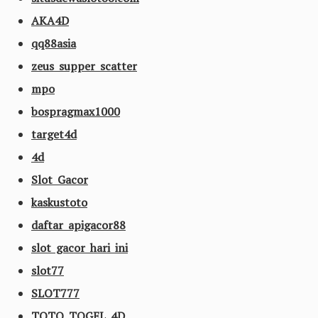
AKA4D
qq88asia
zeus supper scatter
mpo
bospragmax1000
target4d
4d
Slot Gacor
kaskustoto
daftar apigacor88
slot gacor hari ini
slot77
SLOT777
TOTO TOGEL 4D