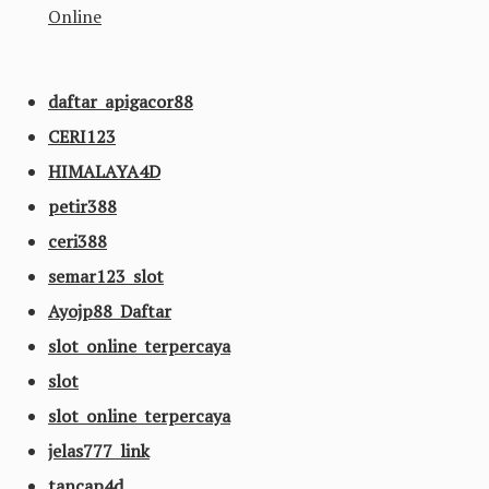
Online
daftar apigacor88
CERI123
HIMALAYA4D
petir388
ceri388
semar123 slot
Ayojp88 Daftar
slot online terpercaya
slot
slot online terpercaya
jelas777 link
tancap4d