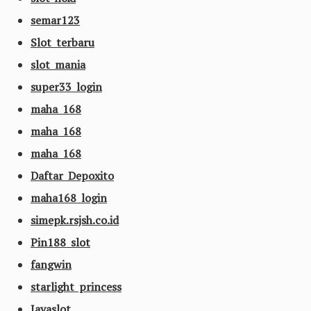
semar123
Slot terbaru
slot mania
super33 login
maha 168
maha 168
maha 168
Daftar Depoxito
maha168 login
simepk.rsjsh.co.id
Pin188 slot
fangwin
starlight princess
Jayaslot