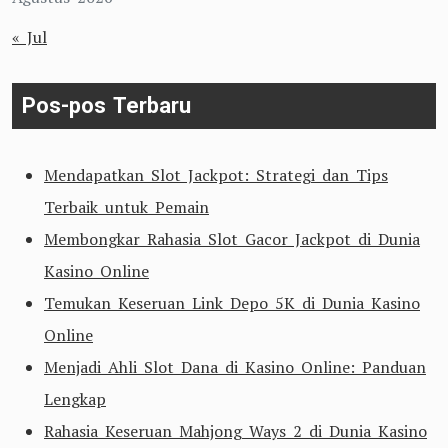
« Jul
Pos-pos Terbaru
Mendapatkan Slot Jackpot: Strategi dan Tips
Terbaik untuk Pemain
Membongkar Rahasia Slot Gacor Jackpot di Dunia
Kasino Online
Temukan Keseruan Link Depo 5K di Dunia Kasino
Online
Menjadi Ahli Slot Dana di Kasino Online: Panduan
Lengkap
Rahasia Keseruan Mahjong Ways 2 di Dunia Kasino