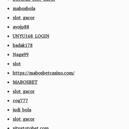
mabosbola
slot gacor
ayojp88
UNYU168 LOGIN
badak178
Naga99
slot
https://mabosbetcasino.com/
MABOSBET
slot gacor
cog777
judi bola
slot gacor
situstotobet.com