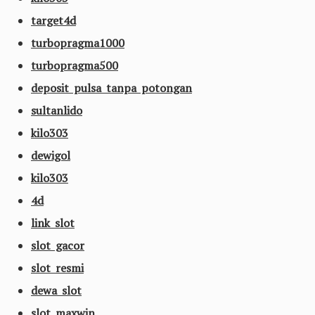
target4d
turbopragma1000
turbopragma500
deposit pulsa tanpa potongan
sultanlido
kilo303
dewigol
kilo303
4d
link slot
slot gacor
slot resmi
dewa slot
slot maxwin