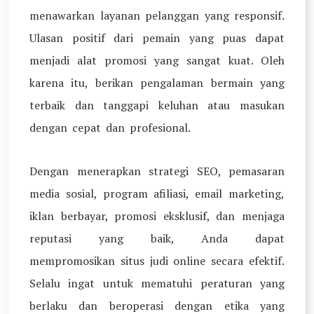
menawarkan layanan pelanggan yang responsif.
Ulasan positif dari pemain yang puas dapat
menjadi alat promosi yang sangat kuat. Oleh
karena itu, berikan pengalaman bermain yang
terbaik dan tanggapi keluhan atau masukan
dengan cepat dan profesional.
Dengan menerapkan strategi SEO, pemasaran
media sosial, program afiliasi, email marketing,
iklan berbayar, promosi eksklusif, dan menjaga
reputasi yang baik, Anda dapat
mempromosikan situs judi online secara efektif.
Selalu ingat untuk mematuhi peraturan yang
berlaku dan beroperasi dengan etika yang