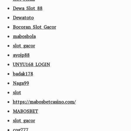
Dewa Slot 88
Dewatoto
Bocoran Slot Gacor
mabosbola
slot gacor
ayojp88
UNYU168 LOGIN
badak178
Naga99
slot
https://mabosbetcasino.com/
MABOSBET
slot gacor
cog777