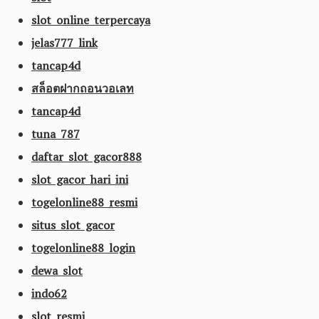
slot online terpercaya
jelas777 link
tancap4d
สล็อตฝากถอนวอเลท
tancap4d
tuna 787
daftar slot gacor888
slot gacor hari ini
togelonline88 resmi
situs slot gacor
togelonline88 login
dewa slot
indo62
slot resmi