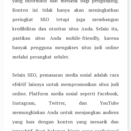
yang informatif dan menarik bagi pengunjung.
Konten ini tidak hanya akan meningkatkan
peringkat SEO tetapi juga membangun
kredibilitas dan otoritas situs Anda. Selain itu,
pastikan situs Anda mobile-friendly, karena
banyak pengguna mengakses situs judi online
melalui perangkat seluler.
Selain SEO, pemasaran media sosial adalah cara
efektif lainnya untuk mempromosikan situs judi
online. Platform media sosial seperti Facebook,
Instagram, Twitter, dan YouTube
memungkinkan Anda untuk menjangkau audiens
yang luas dengan konten yang menarik dan
interaktif. Buat halaman bisnis yang profesional