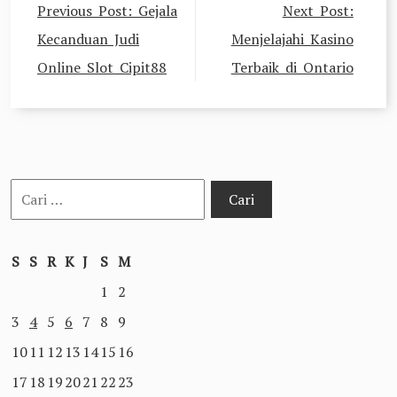
Navigasi
Previous Post:
Gejala
Next Post:
pos
Kecanduan Judi
Menjelajahi Kasino
Online Slot Cipit88
Terbaik di Ontario
Cari
untuk:
S
S
R
K
J
S
M
1
2
3
4
5
6
7
8
9
10
11
12
13
14
15
16
17
18
19
20
21
22
23