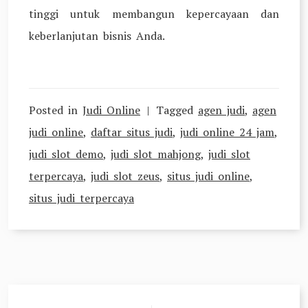
tinggi untuk membangun kepercayaan dan
keberlanjutan bisnis Anda.
Posted in
Judi Online
Tagged
agen judi
,
agen
judi online
,
daftar situs judi
,
judi online 24 jam
,
judi slot demo
,
judi slot mahjong
,
judi slot
terpercaya
,
judi slot zeus
,
situs judi online
,
situs judi terpercaya