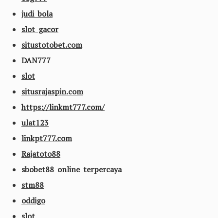
judi bola
slot gacor
situstotobet.com
DAN777
slot
situsrajaspin.com
https://linkmt777.com/
ulat123
linkpt777.com
Rajatoto88
sbobet88 online terpercaya
stm88
oddigo
slot