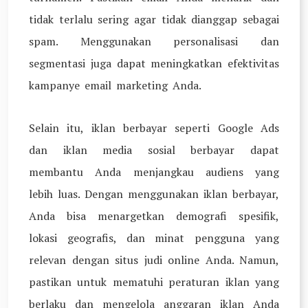
tidak terlalu sering agar tidak dianggap sebagai
spam. Menggunakan personalisasi dan
segmentasi juga dapat meningkatkan efektivitas
kampanye email marketing Anda.
Selain itu, iklan berbayar seperti Google Ads
dan iklan media sosial berbayar dapat
membantu Anda menjangkau audiens yang
lebih luas. Dengan menggunakan iklan berbayar,
Anda bisa menargetkan demografi spesifik,
lokasi geografis, dan minat pengguna yang
relevan dengan situs judi online Anda. Namun,
pastikan untuk mematuhi peraturan iklan yang
berlaku dan mengelola anggaran iklan Anda