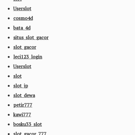
Userslot
cosmo4d
bata 4d
situs slot gacor
slot gacor
leci123 login
Userslot
slot
slot jp
slot dewa
petir777
kawi777
bosku33 slot
slot gacor 777